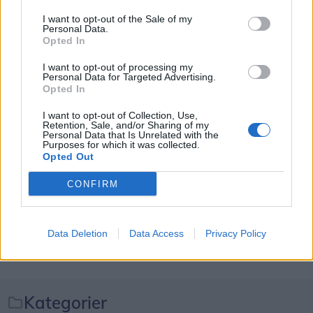
STØVRING: Det lyder næsten umuligt. Men tirsdag
Herunder får man et overblik over, hvornår
I want to opt-out of the Sale of my
Personal Data.
11. august bliver 28 børn i Støvring de allerførste
solformørkelsen rammer forskellige steder i
Opted In
elever på den kommende skole GRO – selv om
Nordjylland.
I want to opt-out of processing my
skolen først står færdig i 2030.
Personal Data for Targeted Advertising.
Opted In
Normalt bliver nye skoleelever budt velkommen til
I want to opt-out of Collection, Use,
Retention, Sale, and/or Sharing of my
en skolebygning. Men for 28 børn i Støvring bliver
Personal Data that Is Unrelated with the
Purposes for which it was collected.
første skoledag begyndelsen på noget, der endnu
Opted Out
kun findes på tegnebrættet.
CONFIRM
Det skriver Rebild Kommune i en
pressemeddelelse.
Vis mere
Data Deletion
Data Access
Privacy Policy
Del artikel
De kommende år skal eleverne gå på
Karensmindeskolen, men allerede fra første
skoledag bliver de en del af GRO – Rebild
Kategorier