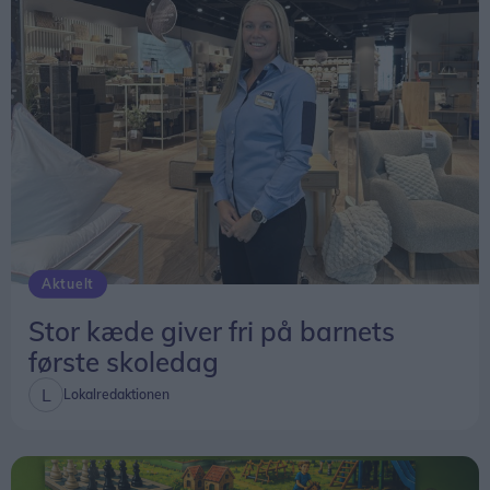
De kommende år bliver flere årgange en del af
GRO allerede fra deres skolestart.
Når de nye bygninger åbner i 2030, bliver det
derfor ikke starten på et nyt fællesskab – men
kulminationen på et fællesskab, der allerede er
vokset gennem flere år.
Aktuelt
Stor kæde giver fri på barnets
første skoledag
Lokalredaktionen