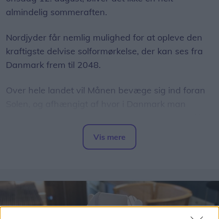
almindelig sommeraften.
Nordjyder får nemlig mulighed for at opleve den
kraftigste delvise solformørkelse, der kan ses fra
Danmark frem til 2048.
Over hele landet vil Månen bevæge sig ind foran
Solen, og afhængigt af hvor i Danmark man
befinder sig, vil op mod 86 procent af Solens skive
være dækket.
Vis mere
Del artikel
Det oplyser sol26 i en pressemeddelelse.
Formørkelsen topper omkring klokken 20.00, kort
før solnedgang, hvilket giver gode muligheder for
at opleve fænomenet fra steder med frit udsyn