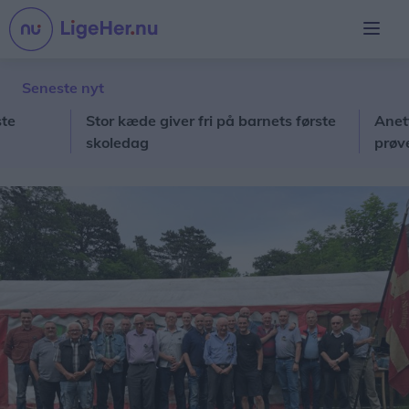
Seneste nyt
Stor kæde giver fri på barnets første
Anette og
skoledag
prøver de