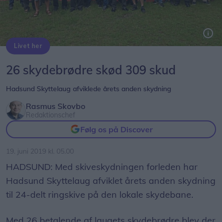
Livet her
26 skydebrødre skød 309 skud
Hadsund Skyttelaug afviklede årets anden skydning
Rasmus Skovbo
Redaktionschef
Følg os på Discover
19. juni 2019 kl. 05.00
HADSUND: Med skiveskydningen forleden har
Hadsund Skyttelaug afviklet årets anden skydning
til 24-delt ringskive på den lokale skydebane.
Med 26 betalende af laugets skydebrødre blev der