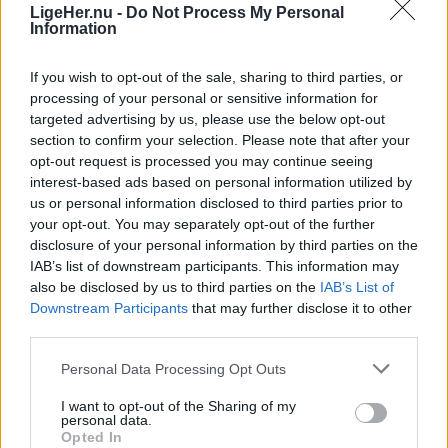
mod vest.
LigeHer.nu -
Do Not Process My Personal
Information
For mange nordjyder kan kysterne, fjordene og de
If you wish to opt-out of the sale, sharing to third parties, or
åbne landskaber danne en flot ramme om den
processing of your personal or sensitive information for
sjældne naturoplevelse, hvis vejret arter sig.
targeted advertising by us, please use the below opt-out
section to confirm your selection. Please note that after your
opt-out request is processed you may continue seeing
- En solformørkelse er en af de få begivenheder,
interest-based ads based on personal information utilized by
der kan få os alle til at stoppe op og kigge i
us or personal information disclosed to third parties prior to
samme retning. Det er både smukt, fascinerende
your opt-out. You may separately opt-out of the further
disclosure of your personal information by third parties on the
og en fantastisk anledning til at samles om Solen,
Aktuelt
IAB’s list of downstream participants. This information may
De 28 første GRO-elever får en lille papskole med blomsterfrø indeni – et symbol på, at de er med til at få et nyt fællesskab til at spire.
dens betydning for livet på Jorden og vores plads i
also be disclosed by us to third parties on the
IAB’s List of
28 børn starter i skole - uden en skole
universet. Med Sol26 vil vi give danskerne en
Downstream Participants
that may further disclose it to other
third parties.
fælles oplevelse – og inspirere til ny viden og
Lokalredaktionen
nysgerrighed på naturvidenskab, siger Tina Ibsen,
Personal Data Processing Opt Outs
der er astrofysiker og en af initiativtagerne til
Følg os på Discover
I want to opt-out of the Sharing of my
Sol26.
personal data.
Opted In
09. august 2026 kl. 06.02