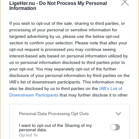
LigeHer.nu -
Do Not Process My Personal
Information
06. august 2026 kl. 08.00
NORDJYLLAND: Stigende brændstofpriser og
If you wish to opt-out of the sale, sharing to third parties, or
færre unge der vælger busser og tog til, udfordrer
processing of your personal or sensitive information for
Nordjyllands Trafikselskab.
targeted advertising by us, please use the below opt-out
section to confirm your selection. Please note that after your
opt-out request is processed you may continue seeing
Det skriver
DR
.
interest-based ads based on personal information utilized by
us or personal information disclosed to third parties prior to
Mediet beskriver endvidere, at "den kollektive
your opt-out. You may separately opt-out of the further
disclosure of your personal information by third parties on the
trafik står i en alvorlig situation" i Nordjylland - og
IAB’s list of downstream participants. This information may
nu er det så op til regionsrådet i regionen at finde
also be disclosed by us to third parties on the
IAB’s List of
60 millioner kroner til næste år.
Downstream Participants
that may further disclose it to other
third parties.
- Det er et svimlende beløb, indleder
Personal Data Processing Opt Outs
Vis mere
regionsrådsmedlem Susanne Flydtkjær, inden hun
Del artikel
I want to opt-out of the Sharing of my
tilføjer:
personal data.
Opted In