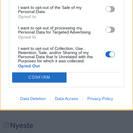
- Jeg frygter især, at vi må reducere eller lukke
Kategorier
I want to opt-out of the Sale of my
Personal Data.
afgange i landdistrikterne, hvor folk er afhængige
Opted In
af busserne for at komme på arbejde.
Events
I want to opt-out of processing my
Personal Data for Targeted Advertising.
Helt konkret kan de manglende millioner medføre,
Opted In
at nogle ruter må sløjfes helt - mens andre ruter
Aktuelt
I want to opt-out of Collection, Use,
måske får færre afgange, skriver mediet.
Retention, Sale, and/or Sharing of my
Personal Data that Is Unrelated with the
Mennesker
Purposes for which it was collected.
Opted Out
Shopping
CONFIRM
Mad & drikke
Data Deletion
Data Access
Privacy Policy
Nyeste