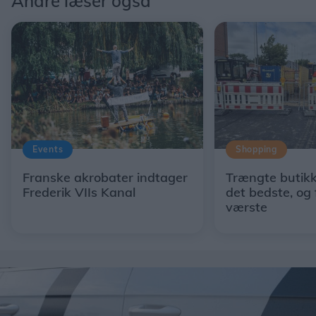
Andre læser også
Events
Shopping
Franske akrobater indtager
Trængte butikk
Frederik VIIs Kanal
det bedste, og 
værste