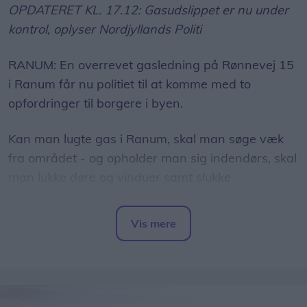
OPDATERET KL. 17.12: Gasudslippet er nu under
kontrol, oplyser Nordjyllands Politi
RANUM: En overrevet gasledning på Rønnevej 15
i Ranum får nu politiet til at komme med to
opfordringer til borgere i byen.
Kan man lugte gas i Ranum, skal man søge væk
fra området - og opholder man sig indendørs, skal
man lukke døre og vinduer samt slukke
ventilationsanlæg.
Vis mere
Det skriver Nordjyllands Politi via tjenesten
Del artikel
PolitiUpdate.
Der siver gas fra ledningen, som driver i nordøstlig
retning, oplyser politiet.