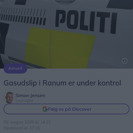
Aktuelt
Arkivfoto: Michael Koch
Gasudslip i Ranum er under kontrol
Simon Jensen
Journalist
Følg os på Discover
05. august 2026 kl. 14.21
Opdateret kl. 17.15