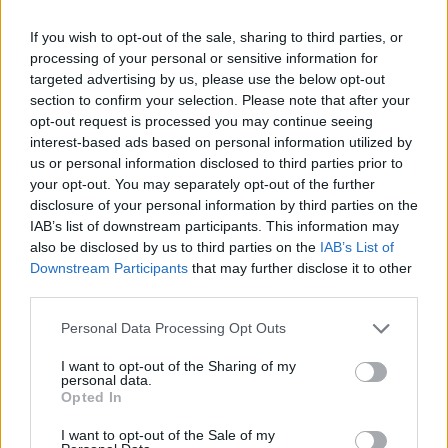
hvis man skal have fingre i en af de eftertragtede
billetter til årets grisefest under Farsø Festen.
If you wish to opt-out of the sale, sharing to third parties, or
processing of your personal or sensitive information for
targeted advertising by us, please use the below opt-out
Det tog nemlig sølle 16 minutter, fra billetsalget
section to confirm your selection. Please note that after your
åbnede i Farsø Rådhuscenter, til man måtte melde
opt-out request is processed you may continue seeing
interest-based ads based on personal information utilized by
udsolgt. Det er fire minutter mindre, end det tog i
us or personal information disclosed to third parties prior to
fjor og alle tiders rekord.
your opt-out. You may separately opt-out of the further
disclosure of your personal information by third parties on the
300 billetter er afsat på forhånd til VIP-sponsorer,
IAB’s list of downstream participants. This information may
also be disclosed by us to third parties on the
IAB’s List of
men derudover er der i år 420 billetter til salg, og
Downstream Participants
that may further disclose it to other
det er faktisk flere end sidste år.
third parties.
Vis mere
Del artikel
Personal Data Processing Opt Outs
- Det går altid stærkt, men det er ret vildt. Kvinden,
der stod forrest i køen efter en enkelt billet, havde
I want to opt-out of the Sharing of my
personal data.
stået i kø i over fire timer for at være helt sikker,
Kategorier
Opted In
siger formanden for festkomiteen, Kris Hansen.
I want to opt-out of the Sale of my