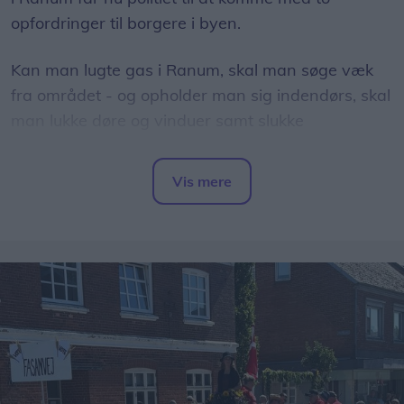
opfordringer til borgere i byen.
Kan man lugte gas i Ranum, skal man søge væk
fra området - og opholder man sig indendørs, skal
man lukke døre og vinduer samt slukke
ventilationsanlæg.
Vis mere
Det skriver Nordjyllands Politi via tjenesten
Del artikel
PolitiUpdate.
Der siver gas fra ledningen, som driver i nordøstlig
retning, oplyser politiet.
Senere onsdag eftermiddag har Nordjyllands Politi
efterfølgende oplyst, at gasudslippet er under
kontrol, og at faren derfor er drevet over igen.