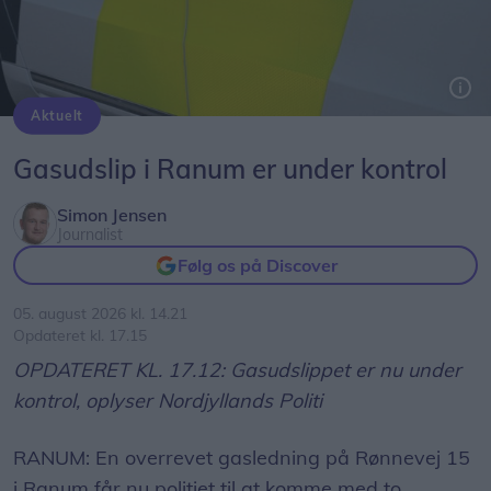
Aktuelt
Arkivfoto: Michael Koch
Gasudslip i Ranum er under kontrol
Simon Jensen
Journalist
Følg os på Discover
05. august 2026 kl. 14.21
Opdateret kl. 17.15
OPDATERET KL. 17.12: Gasudslippet er nu under
kontrol, oplyser Nordjyllands Politi
RANUM: En overrevet gasledning på Rønnevej 15
i Ranum får nu politiet til at komme med to