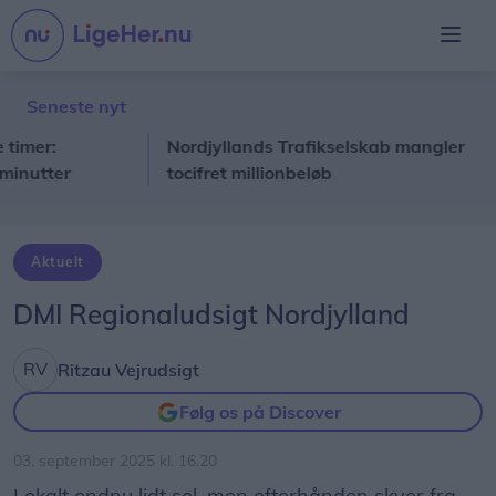
Seneste nyt
r:
Nordjyllands Trafikselskab mangler
Ef
tter
tocifret millionbeløb
De
Aktuelt
DMI Regionaludsigt Nordjylland
Ritzau Vejrudsigt
Følg os på Discover
03. september 2025 kl. 16.20
Lokalt endnu lidt sol, men efterhånden skyer fra