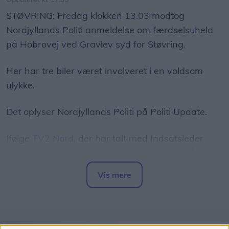
STØVRING: Fredag klokken 13.03 modtog
Nordjyllands Politi anmeldelse om færdselsuheld
på Hobrovej ved Gravlev syd for Støvring.
Her har tre biler været involveret i en voldsom
ulykke.
Det oplyser Nordjyllands Politi på Politi Update.
Ifølge
TV2 Nord
, der har talt med Indsatsleder
Emil Hellberg, er to personer i kritisk tilstand, mens
fem andre er kørt til tjek på sygehuset.
Vis mere
Del artikel
- Det er noget voldsomt herude, fortæller han.
Som følge af ulykken var Hobrovej totalt spærret