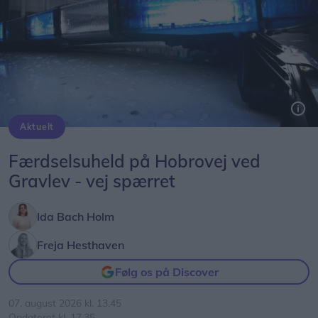
Aktuelt
Færdselsuheld på Hobrovej ved
Gravlev - vej spærret
Ida Bach Holm
Freja Hesthaven
Følg os på Discover
07. august 2026 kl. 13.45
Opdateret kl. 17.35