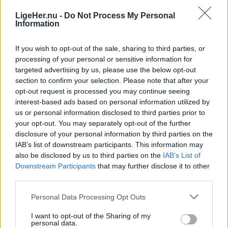
omkring ulykken.
LigeHer.nu -
Do Not Process My Personal
Information
If you wish to opt-out of the sale, sharing to third parties, or
processing of your personal or sensitive information for
targeted advertising by us, please use the below opt-out
section to confirm your selection. Please note that after your
opt-out request is processed you may continue seeing
interest-based ads based on personal information utilized by
us or personal information disclosed to third parties prior to
your opt-out. You may separately opt-out of the further
disclosure of your personal information by third parties on the
Aktuelt
IAB’s list of downstream participants. This information may
Nordjyllands Trafikselskab mangler 60 millioner kroner til næste år.
also be disclosed by us to third parties on the
IAB’s List of
Nordjyllands Trafikselskab mangler
Downstream Participants
that may further disclose it to other
third parties.
tocifret millionbeløb
Personal Data Processing Opt Outs
Simon Jensen
Journalist
I want to opt-out of the Sharing of my
personal data.
Følg os på Discover