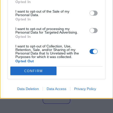
Opted In
06. august 2026 kl. 08.00
I want to opt-out of the Sale of my
Personal Data.
NORDJYLLAND: Stigende brændstofpriser og
Opted In
færre unge der vælger busser og tog til, udfordrer
I want to opt-out of processing my
Nordjyllands Trafikselskab.
Personal Data for Targeted Advertising.
Opted In
Det skriver
DR
.
I want to opt-out of Collection, Use,
Retention, Sale, and/or Sharing of my
Personal Data that Is Unrelated with the
Purposes for which it was collected.
Mediet beskriver endvidere, at "den kollektive
Opted Out
trafik står i en alvorlig situation" i Nordjylland - og
CONFIRM
nu er det så op til regionsrådet i regionen at finde
60 millioner kroner til næste år.
Data Deletion
Data Access
Privacy Policy
- Det er et svimlende beløb, indleder
Vis mere
regionsrådsmedlem Susanne Flydtkjær, inden hun
Del artikel
tilføjer: