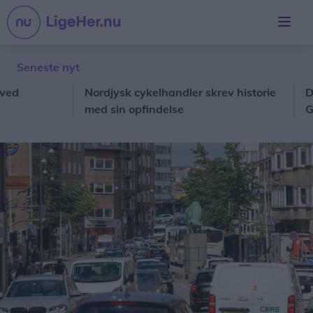
Seneste nyt
Nordjysk cykelhandler skrev historie
Den før
med sin opfindelse
Grisef