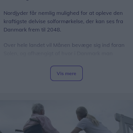
Nordjyder får nemlig mulighed for at opleve den
kraftigste delvise solformørkelse, der kan ses fra
Danmark frem til 2048.
Over hele landet vil Månen bevæge sig ind foran
Solen, og afhængigt af hvor i Danmark man
befinder sig, vil op mod 86 procent af Solens skive
være dækket.
Vis mere
Del artikel
Det oplyser sol26 i en pressemeddelelse.
Formørkelsen topper omkring klokken 20.00, kort
før solnedgang, hvilket giver gode muligheder for
at opleve fænomenet fra steder med frit udsyn
mod vest.