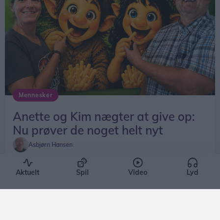
Mennesker
Anette og Kim nægter at give op:
Nu prøver de noget helt nyt
Asbjørn Hansen
Aktuelt
Spil
Video
Lyd