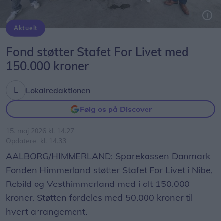
Aktuelt
Michael Jørgensen, Henrik Sørensen og Lars Kristensen fra Sparekassen Danmark Fonden Himmerlands bestyrelse stod for at overrække donationerne til Jane Knudsen, Jette Holm Jensen og Jens Christian Pedersen, der er frivillige fra de tre stafetter, samt Lone Olsen, der er områdekonsulent hos ...
Fond støtter Stafet For Livet med
150.000 kroner
Lokalredaktionen
Følg os på Discover
15. maj 2026 kl. 14.27
Opdateret kl. 14.33
AALBORG/HIMMERLAND: Sparekassen Danmark
Fonden Himmerland støtter Stafet For Livet i Nibe,
Rebild og Vesthimmerland med i alt 150.000
kroner. Støtten fordeles med 50.000 kroner til
hvert arrangement.