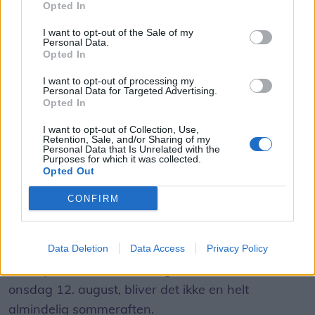
Opted In
I want to opt-out of the Sale of my
Personal Data.
Opted In
I want to opt-out of processing my
Personal Data for Targeted Advertising.
Aktuelt
Opted In
Solformørkelsen 12. august bliver den mest markante, der kan opleves fra Danmark i mere end 20 år. Billedet her er fra delvis solformørkelse Aalborg 29. marts 2025.
Arkivfoto: Martél Andersen
I want to opt-out of Collection, Use,
Nordjyder kan se årtiets største
Retention, Sale, and/or Sharing of my
Personal Data that Is Unrelated with the
solformørkelse
Purposes for which it was collected.
Opted Out
Emilie Nesheim Shaw
CONFIRM
Følg os på Discover
08. august 2026 kl. 14.00
Data Deletion
Data Access
Privacy Policy
NORDJYLLAND: Når solen går mod horisonten
onsdag 12. august, bliver det ikke en helt
almindelig sommeraften.