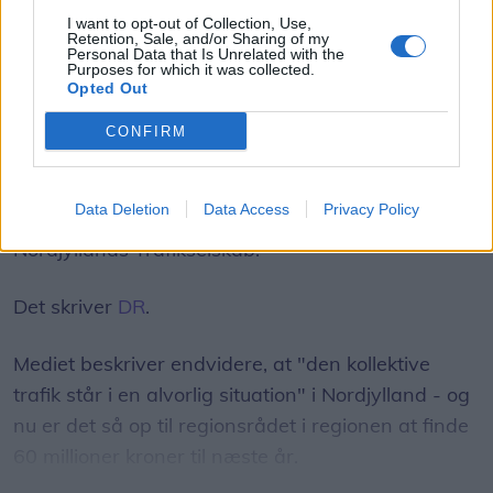
tocifret millionbeløb
I want to opt-out of Collection, Use,
Retention, Sale, and/or Sharing of my
Simon Jensen
Personal Data that Is Unrelated with the
Purposes for which it was collected.
Journalist
Opted Out
Følg os på Discover
CONFIRM
06. august 2026 kl. 08.00
NORDJYLLAND: Stigende brændstofpriser og
Data Deletion
Data Access
Privacy Policy
færre unge der vælger busser og tog til, udfordrer
Nordjyllands Trafikselskab.
Det skriver
DR
.
Mediet beskriver endvidere, at "den kollektive
trafik står i en alvorlig situation" i Nordjylland - og
nu er det så op til regionsrådet i regionen at finde
60 millioner kroner til næste år.