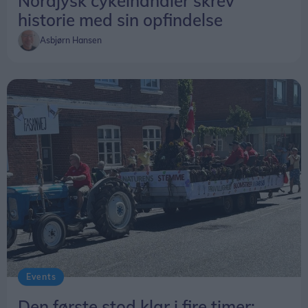
Nordjysk cykelhandler skrev
historie med sin opfindelse
Asbjørn Hansen
Events
Den første stod klar i fire timer: