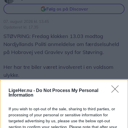
Følg os på Discover
07. august 2026 kl. 13.45
Opdateret kl. 17.35
STØVRING: Fredag klokken 13.03 modtog
Nordjyllands Politi anmeldelse om færdselsuheld
på Hobrovej ved Gravlev syd for Støvring.
Her har tre biler været involveret i en voldsom
ulykke.
Det oplyser Nordjyllands Politi på Politi Update.
LigeHer.nu -
Do Not Process My Personal
Information
Ifølge
TV2 Nord
, der har talt med Indsatsleder
If you wish to opt-out of the sale, sharing to third parties, or
Emil Hellberg, er to personer i kritisk tilstand, mens
processing of your personal or sensitive information for
fem andre er kørt til tjek på sygehuset.
targeted advertising by us, please use the below opt-out
Vis mere
section to confirm your selection. Please note that after your