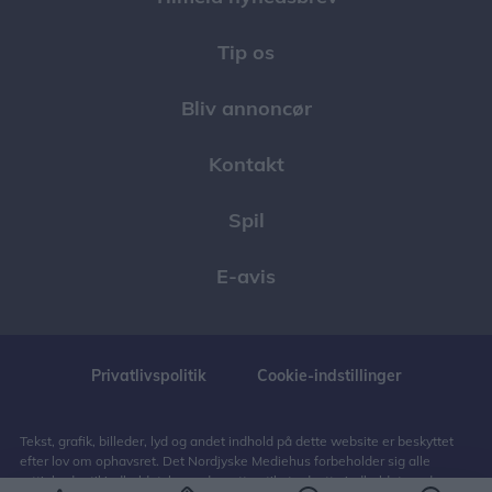
Tip os
Bliv annoncør
Kontakt
Spil
E-avis
Privatlivspolitik
Cookie-indstillinger
Tekst, grafik, billeder, lyd og andet indhold på dette website er beskyttet
efter lov om ophavsret. Det Nordjyske Mediehus forbeholder sig alle
rettigheder til indholdet, herunder retten til at udnytte indholdet med