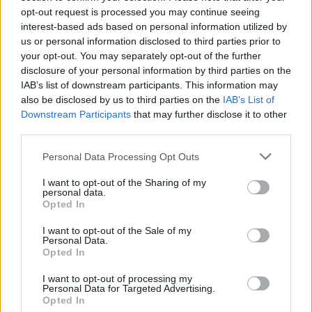
Del artikel
opt-out request is processed you may continue seeing
- Det er noget voldsomt herude, fortæller han.
interest-based ads based on personal information utilized by
us or personal information disclosed to third parties prior to
Som følge af ulykken var Hobrovej totalt spærret
your opt-out. You may separately opt-out of the further
disclosure of your personal information by third parties on the
omkring ulykken.
IAB’s list of downstream participants. This information may
also be disclosed by us to third parties on the
IAB’s List of
Downstream Participants
that may further disclose it to other
third parties.
Personal Data Processing Opt Outs
I want to opt-out of the Sharing of my
personal data.
Opted In
I want to opt-out of the Sale of my
Personal Data.
Opted In
Aktuelt
Nordjyllands Trafikselskab mangler 60 millioner kroner til næste år.
I want to opt-out of processing my
Personal Data for Targeted Advertising.
Nordjyllands Trafikselskab mangler
Opted In