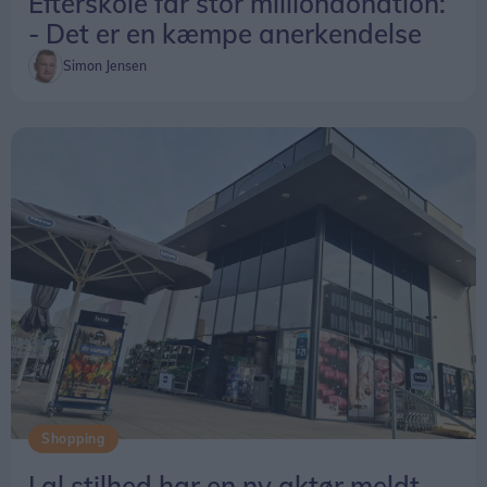
Efterskole får stor milliondonation:
- Det er en kæmpe anerkendelse
Simon Jensen
Shopping
I al stilhed har en ny aktør meldt