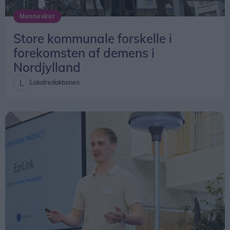
Mennesker
Store kommunale forskelle i
forekomsten af demens i
- Så har jeg lige måtte minde dem om, at jeg ikke
Nordjylland
ved alt det, som de ved, fortæller Liv Lundholm.
Lokalredaktionen
Hun kommer fra at instruere kortfilm, men som
især til Egnsspillet har brugt sin erfaring fra sit
arbejde som statistkoordinator.
- Erfaringen fra at stå med op til 200 statister har
jeg kunnet bruge til at få ‘byen’ til at fungere, så
der kommer liv og der ikke står nogle, som ikke
helt ved hvor de skal placere sig eller gøre af sig
selv, fortæller hun.