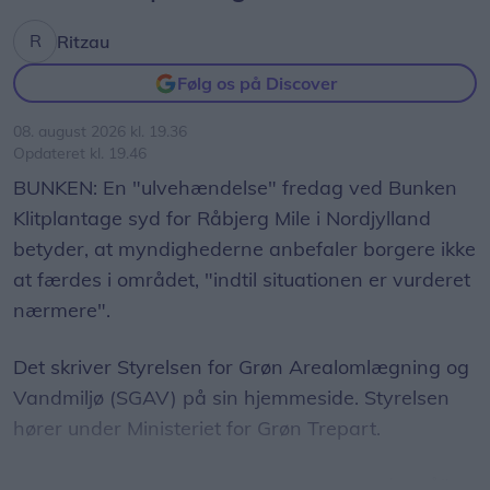
Ritzau
Følg os på Discover
08. august 2026 kl. 19.36
Opdateret kl. 19.46
BUNKEN: En "ulvehændelse" fredag ved Bunken
Klitplantage syd for Råbjerg Mile i Nordjylland
betyder, at myndighederne anbefaler borgere ikke
at færdes i området, "indtil situationen er vurderet
nærmere".
Det skriver Styrelsen for Grøn Arealomlægning og
Vandmiljø (SGAV) på sin hjemmeside. Styrelsen
hører under Ministeriet for Grøn Trepart.
Styrelsen skriver, at en løber fredag "stødte på"