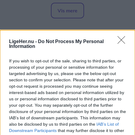
en ulvehvalp og en voksen ulv. Ifølge styrelsen
Vis mere
beskyttede voksenulven sin hvalp ved at vise
Del artikel
tænder og rejse nakkehår.
- Løberen forsøgte at skræmme ulven væk med
LigeHer.nu -
Do Not Process My Personal
Information
høje råb, og efter et stykke tid fortrak ulven og
fulgte efter hvalpen, skriver styrelsen.
If you wish to opt-out of the sale, sharing to third parties, or
processing of your personal or sensitive information for
Ifølge styrelsen har eksperter fra Nationalt Center
targeted advertising by us, please use the below opt-out
for Miljø og Energi (DCE) under Aarhus Universitet
section to confirm your selection. Please note that after your
opt-out request is processed you may continue seeing
og Naturhistorisk Museum Aarhus vurderet, at
interest-based ads based on personal information utilized by
situationen ikke var farlig, og at ulvens adfærd
us or personal information disclosed to third parties prior to
fandt sted for at få løberen væk fra ulvehvalpen.
your opt-out. You may separately opt-out of the further
disclosure of your personal information by third parties on the
IAB’s list of downstream participants. This information may
Men for at undgå "potentielle konfliktsituationer"
also be disclosed by us to third parties on the
IAB’s List of
anbefaler myndigheder, at borgerne holder sig fra
Downstream Participants
that may further disclose it to other