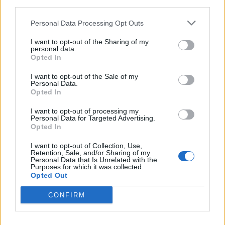
Aktuelt
third parties.
området, indtil hændelsen er undersøgt nærmere.
Foto: Vibe Maria Dahl Andersen
Premiere på egnsspil havde plads til
Personal Data Processing Opt Outs
Myndighederne forbyder ikke borgere at holde sig
improvisation
I want to opt-out of the Sharing of my
helt væk fra området. Men hvis man vil være i
personal data.
Opted In
området, anbefaler myndighederne, at borgere
Vibe Maria Dahl Andersen
"udviser særlig agtpågivenhed".
I want to opt-out of the Sale of my
Følg os på Discover
Personal Data.
Opted In
Minister for natur og dyrevelfærd Christian
09. august 2026 kl. 17.23
I want to opt-out of processing my
Rabjerg Madsen (S) siger, at myndighederne
Personal Data for Targeted Advertising.
SKAGEN: I Skagen Egnsspil, som for første gang i
Opted In
agerer efter et forsigtighedsprincip.
år bliver instrueret af Liv Lundholm Pedersen, er
I want to opt-out of Collection, Use,
der både plads til mere fast instruktion og
Retention, Sale, and/or Sharing of my
- Ulven er blevet en del af den danske natur. Hvis
Personal Data that Is Unrelated with the
improvisation.
Purposes for which it was collected.
den skal være det på en ordentlig måde, kræver
Opted Out
det, at vi fra politisk hold og fra myndighedernes
Og efter premieren lørdag er årets instruktør mere
side bruger de muligheder, vi har for at passe
CONFIRM
end tilfreds.
godt på befolkningen, siger ministeren til
styrelsens hjemmeside.