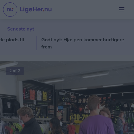
Seneste nyt
ds til
Godt nyt: Hjælpen kommer hurtigere
Stor
frem
fore
2 af 2
Forrige
Næ