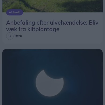
- Hvis de vil have mig, siger hun.
Aktuelt
Årets Egnsspil er skrevet af Steen Kaalø.
Anbefaling efter ulvehændelse: Bliv
væk fra klitplantage
Ritzau