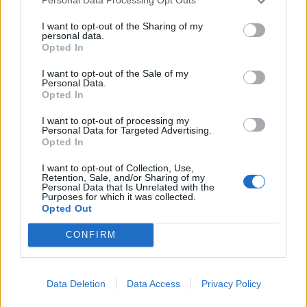
Personal Data Processing Opt Outs
Emilie Nesheim Shaw
I want to opt-out of the Sharing of my
- Det er verdens næststørste haj efter hvalhajen,
personal data.
fortæller hun.
Opted In
Følg os på Discover
I want to opt-out of the Sale of my
Voksne brugder kan ifølge Lex.dk blive over 10
08. august 2026 kl. 14.00
Personal Data.
Opted In
meter lange.
NORDJYLLAND: Når solen går mod horisonten
I want to opt-out of processing my
onsdag 12. august, bliver det ikke en helt
Personal Data for Targeted Advertising.
Usædvanligt syn
almindelig sommeraften.
Opted In
Ifølge Annika Thomsen er det usædvanligt at se
I want to opt-out of Collection, Use,
Nordjyder får nemlig mulighed for at opleve den
Retention, Sale, and/or Sharing of my
en brugde så tæt på kysten i Kattegat.
Personal Data that Is Unrelated with the
kraftigste delvise solformørkelse, der kan ses fra
Purposes for which it was collected.
Opted Out
Danmark frem til 2048.
Arten ses blandt andet omkring England, Skotland
CONFIRM
og Irland og kan også forekomme længere ude i
Over hele landet vil Månen bevæge sig ind foran
Nordsøen.
Solen, og afhængigt af hvor i Danmark man
Data Deletion
Data Access
Privacy Policy
befinder sig, vil op mod 86 procent af Solens skive
- Det er lidt usædvanligt, at den er lige her. Man