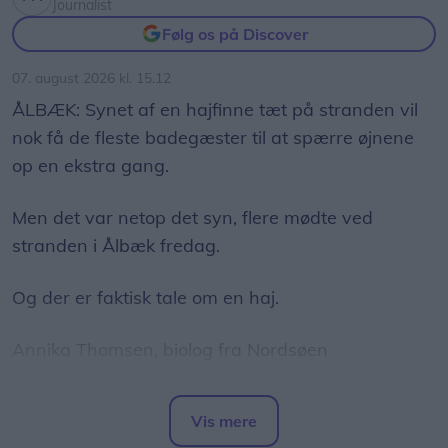
Journalist
Følg os på Discover
07. august 2026 kl. 15.12
ÅLBÆK: Synet af en hajfinne tæt på stranden vil
nok få de fleste badegæster til at spærre øjnene
op en ekstra gang.
Men det var netop det syn, flere mødte ved
stranden i Ålbæk fredag.
Og der er faktisk tale om en haj.
Annika Thomsen, biolog fra Nordsøen
Oceanarium, har set videooptagelser af dyret, der
er blevet spottet nær kysten ved Ålbæk, og hun
Vis mere
bekræfter over for LigeHer.nu, at der er tale om en
Del artikel