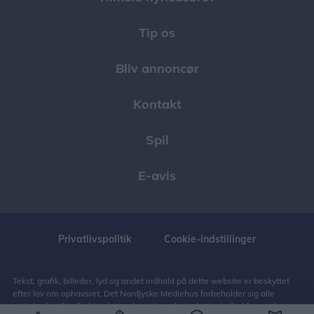
Tip os
Bliv annoncør
Kontakt
Spil
E-avis
Privatlivspolitik
Cookie-indstillinger
Tekst, grafik, billeder, lyd og andet indhold på dette website er beskyttet
efter lov om ophavsret. Det Nordjyske Mediehus forbeholder sig alle
rettigheder til indholdet, herunder retten til at udnytte indholdet med