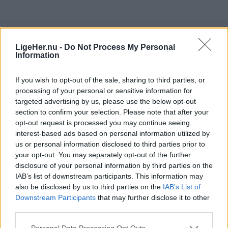
brugde.
LigeHer.nu -
Do Not Process My Personal
Information
If you wish to opt-out of the sale, sharing to third parties, or
processing of your personal or sensitive information for
targeted advertising by us, please use the below opt-out
section to confirm your selection. Please note that after your
opt-out request is processed you may continue seeing
interest-based ads based on personal information utilized by
us or personal information disclosed to third parties prior to
your opt-out. You may separately opt-out of the further
disclosure of your personal information by third parties on the
IAB’s list of downstream participants. This information may
Aktuelt
also be disclosed by us to third parties on the
IAB’s List of
Solformørkelsen 12. august bliver den mest markante, der kan opleves fra Danmark i mere end 20 år. Billedet her er fra delvis solformørkelse Aalborg 29. marts 2025.
Arkivfoto: Martél Andersen
Downstream Participants
that may further disclose it to other
Nordjyder kan se årtiets største
third parties.
solformørkelse
Og det er ikke nogen lille fisk.