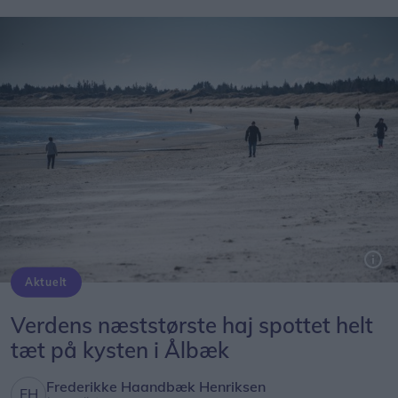
Aktuelt
Genrefoto: Peter Broen
Verdens næststørste haj spottet helt
tæt på kysten i Ålbæk
Frederikke Haandbæk Henriksen