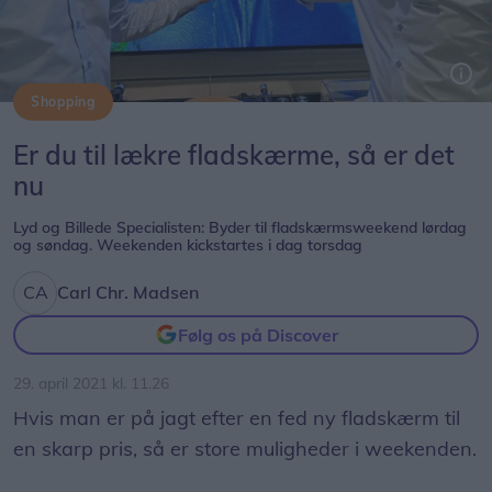
Shopping
Er du til lækre fladskærme, så er det nu. Lyd og Billede Specialisten i Frederikshavn byder til en fladskærmsweekend lørdag og søndag. Laust Nielsen og Mogens Vittrup glæder sig til at vise mulighederne for at opgraderer hjemmeunderholdningen nu, hvor mange har fået udskudt ferien
Er du til lækre fladskærme, så er det
nu
Lyd og Billede Specialisten: Byder til fladskærmsweekend lørdag
og søndag. Weekenden kickstartes i dag torsdag
Carl Chr. Madsen
Følg os på Discover
29. april 2021 kl. 11.26
Hvis man er på jagt efter en fed ny fladskærm til
en skarp pris, så er store muligheder i weekenden.