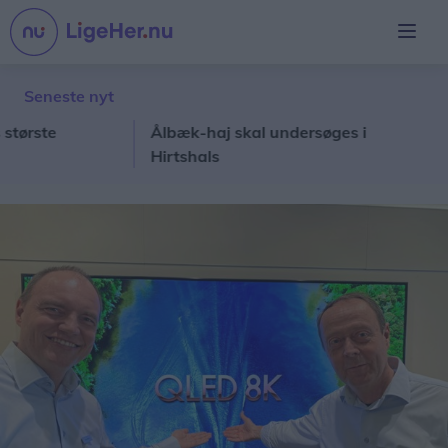
Seneste nyt
ste
Ålbæk-haj skal undersøges i
Ha
Hirtshals
kæ