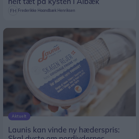
helt tæt på kysten i Ålbæk
Frederikke Haandbæk Henriksen
Aktuelt
Launis kan vinde ny hæderspris:
Skal dyste om nordjydernes