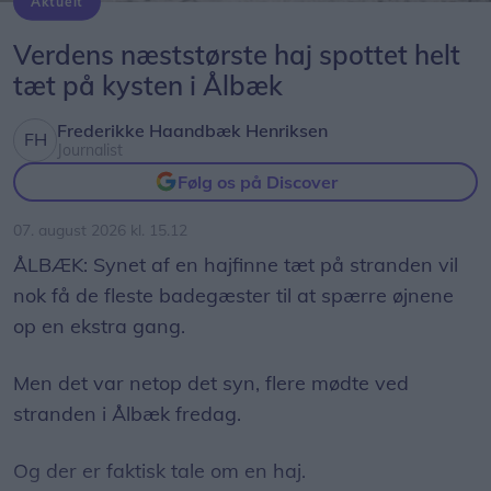
Aktuelt
området, hvorfor de nu har besluttet at udskifte de
Genrefoto: Peter Broen
ledninger, der viser tegn på utætheder.
Verdens næststørste haj spottet helt
tæt på kysten i Ålbæk
- Arbejdet skal være med til at sikre en stabil og
effektiv varmeforsyning til kunderne i området,
Frederikke Haandbæk Henriksen
Journalist
siger Nicolai Ellgaard Bechfeldt fra Frederikshavn
Følg os på Discover
Varme.
07. august 2026 kl. 15.12
Termograferingen giver et præcist overblik over
ÅLBÆK: Synet af en hajfinne tæt på stranden vil
utætheder og gør det muligt for varmeselskabet
nok få de fleste badegæster til at spærre øjnene
hurtigt at igangsætte arbejdet - til gavn for
op en ekstra gang.
forsyningssikkerheden og for at mindske
vandtabet
Men det var netop det syn, flere mødte ved
stranden i Ålbæk fredag.
Nørregade vil være spærret på strækningen
mellem Vestergade og Nørregade 29A. Der vil
Og der er faktisk tale om en haj.
være omkørsel for private via Århusgade og