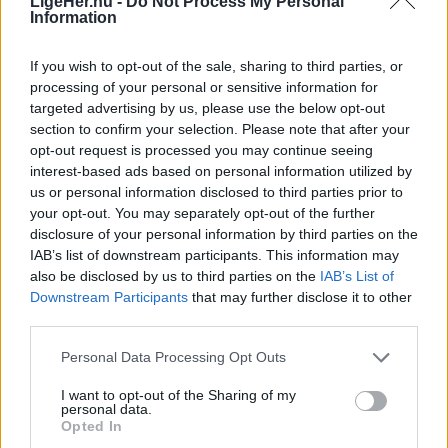
Vejarbejde påvirker hovedvej i flere
LigeHer.nu -
Do Not Process My Personal
Information
uger
If you wish to opt-out of the sale, sharing to third parties, or
Freja Hesthaven
processing of your personal or sensitive information for
targeted advertising by us, please use the below opt-out
Følg os på Discover
section to confirm your selection. Please note that after your
opt-out request is processed you may continue seeing
06. august 2026 kl. 06.01
interest-based ads based on personal information utilized by
us or personal information disclosed to third parties prior to
FREDERIKSHAVN: I forbindelse med
your opt-out. You may separately opt-out of the further
fjernvarmearbejde på Nørregade i Frederikshavn
disclosure of your personal information by third parties on the
vil en stor del af gaden være afspærret i perioden
IAB’s list of downstream participants. This information may
also be disclosed by us to third parties on the
IAB’s List of
fra 12. august til 18. september.
Downstream Participants
that may further disclose it to other
third parties.
Nørregade, der forbinder Hjørringvej og
Personal Data Processing Opt Outs
Skagensvej, bliver spærret på strækningen fra
Vestergade til Nørregade 29A, hvor der skal
I want to opt-out of the Sharing of my
personal data.
udskiftes hoved- og stikledninger til
Opted In
fjernvarmenettet.