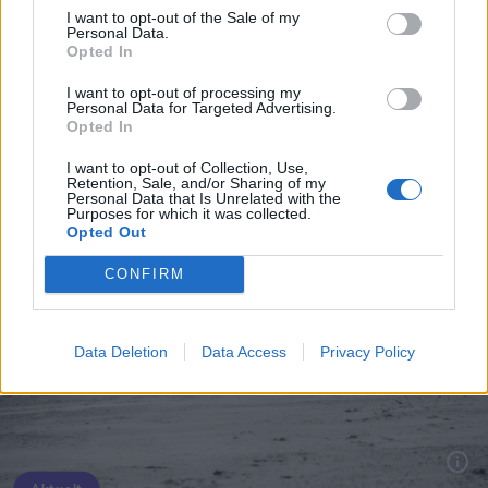
I want to opt-out of the Sale of my
Personal Data.
Opted In
Vis mere
I want to opt-out of processing my
Del artikel
Personal Data for Targeted Advertising.
Opted In
I want to opt-out of Collection, Use,
Retention, Sale, and/or Sharing of my
Personal Data that Is Unrelated with the
Purposes for which it was collected.
Opted Out
CONFIRM
Data Deletion
Data Access
Privacy Policy
En stor del af Nørregade vil være afspærret i perioden fra 12. august til 18. september.
I den seneste tid har Forsyningen opdaget flere
brud i forbindelse med deres termografering af