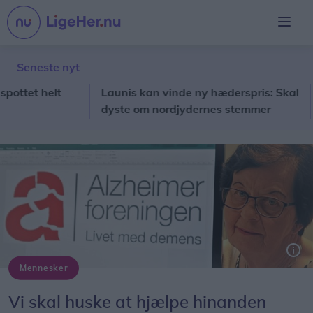
Seneste nyt
t helt
Launis kan vinde ny hæderspris: Skal
Sæby
dyste om nordjydernes stemmer
bill
Mennesker
Tove Jensen kan også træffes i Metropol i Hjørring på den internationale alzheimerdag lørdag 21. september. Og på Foreningsmarked i Forsamlingsbygningen i Hjørring lørdag 28. september.
Vi skal huske at hjælpe hinanden