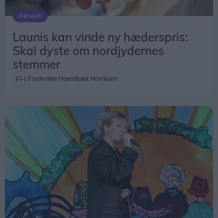
Aktuelt
En anden mulighed er, at hajen er syg.
Launis kan vinde ny hæderspris:
Det er dog ikke noget, Annika Thomsen kan
Skal dyste om nordjydernes
afgøre ud fra videooptagelserne.
stemmer
Frederikke Haandbæk Henriksen