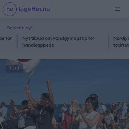
Seneste nyt
Nyt tilbud om vandgymnastik for
Nordjyllands
handicappede
tocifret mill
3 af 3
Forrige
Næ