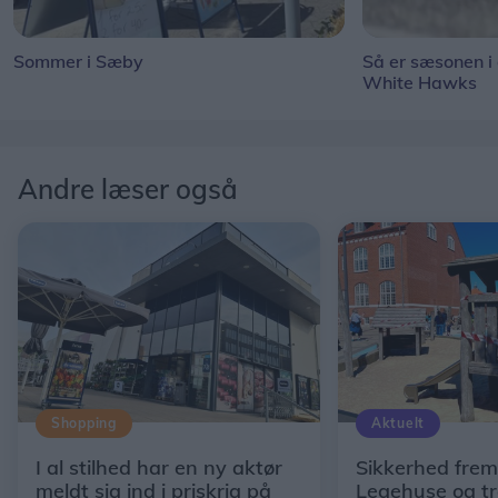
Sommer i Sæby
Så er sæsonen i
White Hawks
Andre læser også
Shopping
Aktuelt
I al stilhed har en ny aktør
Sikkerhed fremf
meldt sig ind i priskrig på
Legehuse og t