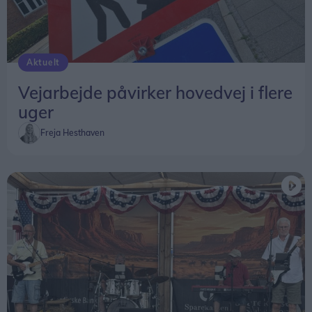
Aktuelt
Vejarbejde påvirker hovedvej i flere
uger
Freja Hesthaven