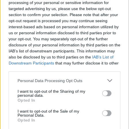
processing of your personal or sensitive information for
fjernvarmenettet.
targeted advertising by us, please use the below opt-out
section to confirm your selection. Please note that after your
opt-out request is processed you may continue seeing
Vis mere
interest-based ads based on personal information utilized by
us or personal information disclosed to third parties prior to
Del artikel
your opt-out. You may separately opt-out of the further
disclosure of your personal information by third parties on the
IAB’s list of downstream participants. This information may
also be disclosed by us to third parties on the
IAB’s List of
Downstream Participants
that may further disclose it to other
third parties.
Personal Data Processing Opt Outs
I want to opt-out of the Sharing of my
personal data.
Opted In
I want to opt-out of the Sale of my
Personal Data.
En stor del af Nørregade vil være afspærret i perioden fra 12. august til 18. september.
Opted In
I den seneste tid har Forsyningen opdaget flere