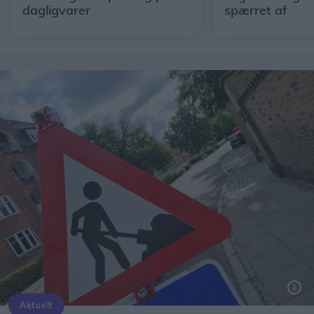
dagligvarer
spærret af
Aktuelt
Genrefoto: Simon Jensen