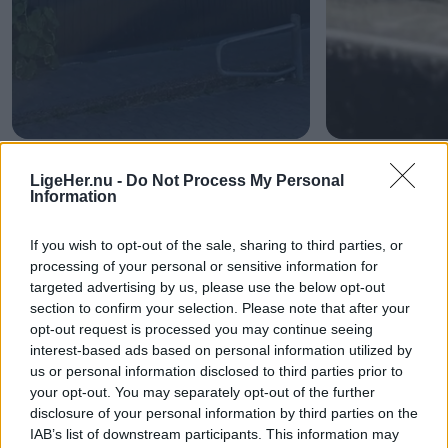
Sommer i Sæby
Så er sæsonen i
White Hawks
Andre læser også
LigeHer.nu -
Do Not Process My Personal
Information
If you wish to opt-out of the sale, sharing to third parties, or
processing of your personal or sensitive information for
targeted advertising by us, please use the below opt-out
section to confirm your selection. Please note that after your
opt-out request is processed you may continue seeing
interest-based ads based on personal information utilized by
us or personal information disclosed to third parties prior to
your opt-out. You may separately opt-out of the further
Shopping
Aktuelt
disclosure of your personal information by third parties on the
I al stilhed har en ny aktør
Sikkerhed fremf
IAB’s list of downstream participants. This information may