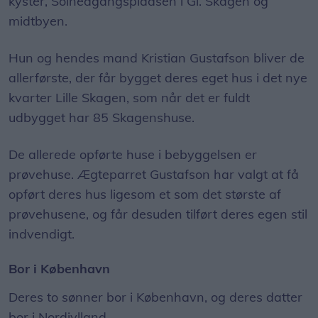
allerførste, der får bygget deres eget hus i det nye
kvarter Lille Skagen, som når det er fuldt
udbygget har 85 Skagenshuse.
De allerede opførte huse i bebyggelsen er
prøvehuse. Ægteparret Gustafson har valgt at få
opført deres hus ligesom et som det største af
prøvehusene, og får desuden tilført deres egen stil
indvendigt.
Bor i København
Deres to sønner bor i København, og deres datter
bor i Nordjylland.
- Vi vil bruge vores nye hus som familiens
samlingssted. I vores familie er vi meget glade for