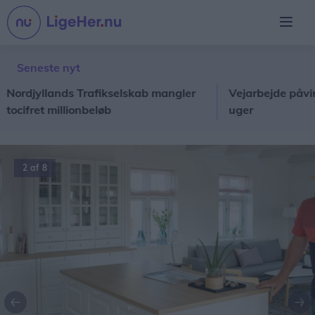
Seneste nyt
jyllands Trafikselskab mangler
Vejarbejde påvirker ho
fret millionbeløb
uger
3 af 8
Forrige
Næ