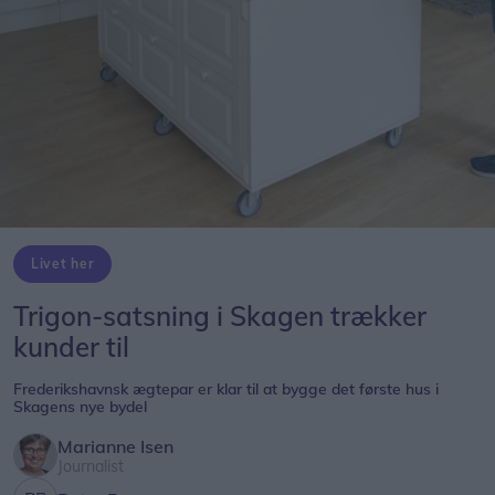
Livet her
Trigon-satsning i Skagen trækker
kunder til
Frederikshavnsk ægtepar er klar til at bygge det første hus i
Skagens nye bydel
Marianne Isen
Journalist
Peter Broen
Følg os på Discover
14. august 2018 kl. 08.20