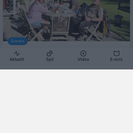
Events
3000 kroner fik ben at gå på:
Terrassekoncert på "Den Gyldne
Tuba"
Tommy Thomsen
Aktuelt
Spil
Video
E-avis