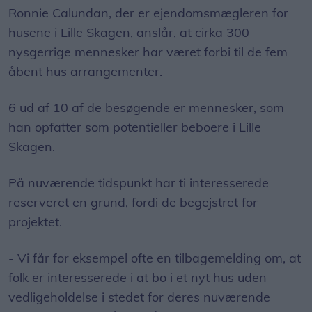
åbent hus arrangementer.
6 ud af 10 af de besøgende er mennesker, som
han opfatter som potentieller beboere i Lille
Skagen.
På nuværende tidspunkt har ti interesserede
reserveret en grund, fordi de begejstret for
projektet.
- Vi får for eksempel ofte en tilbagemelding om, at
folk er interesserede i at bo i et nyt hus uden
vedligeholdelse i stedet for deres nuværende
gamle hus. Hvornår de så konkret melder sig som
klar til at få bygget et hus, er vi i dialog med de ti,
der har ønsket at reservere en grund, forklarer
Ronnie Calundan. Lige nu er der desuden solgt