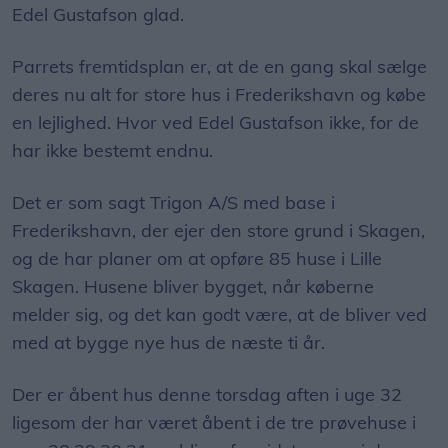
deres nu alt for store hus i Frederikshavn og købe
en lejlighed. Hvor ved Edel Gustafson ikke, for de
har ikke bestemt endnu.
Det er som sagt Trigon A/S med base i
Frederikshavn, der ejer den store grund i Skagen,
og de har planer om at opføre 85 huse i Lille
Skagen. Husene bliver bygget, når køberne
melder sig, og det kan godt være, at de bliver ved
med at bygge nye hus de næste ti år.
Der er åbent hus denne torsdag aften i uge 32
ligesom der har været åbent i de tre prøvehuse i
uge 28,29,30,31 og bliver for sidste gang i denne
sommer på torsdag.
- For mig handler det om, at vi vil skabe en ny