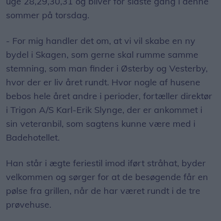
bydel i Skagen, som gerne skal rumme samme
stemning, som man finder i Østerby og Vesterby,
hvor der er liv året rundt. Hvor nogle af husene
bebos hele året andre i perioder, fortæller direktør
i Trigon A/S Karl-Erik Slynge, der er ankommet i
sin veteranbil, som sagtens kunne være med i
Badehotellet.
Han står i ægte feriestil imod iført stråhat, byder
velkommen og sørger for at de besøgende får en
pølse fra grillen, når de har været rundt i de tre
prøvehuse.
Ronnie Calundan, der er ejendomsmægleren for
husene i Lille Skagen, anslår, at cirka 300
nysgerrige mennesker har været forbi til de fem