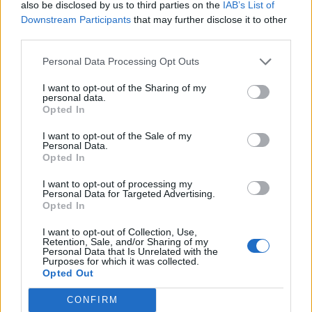
meldt sig ind i priskrig på
Legehuse og t
also be disclosed by us to third parties on the
IAB’s List of
dagligvarer
spærret af
Downstream Participants
that may further disclose it to other
third parties.
Personal Data Processing Opt Outs
I want to opt-out of the Sharing of my
personal data.
Opted In
I want to opt-out of the Sale of my
Personal Data.
Opted In
I want to opt-out of processing my
Personal Data for Targeted Advertising.
Opted In
I want to opt-out of Collection, Use,
Retention, Sale, and/or Sharing of my
Personal Data that Is Unrelated with the
Purposes for which it was collected.
Opted Out
CONFIRM
Aktuelt
Genrefoto: Simon Jensen