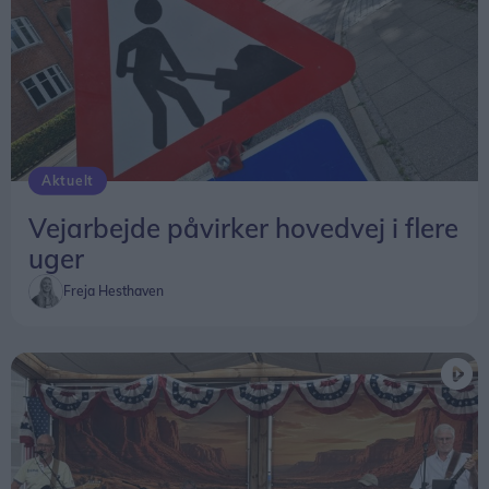
Aktuelt
Vejarbejde påvirker hovedvej i flere
uger
Freja Hesthaven