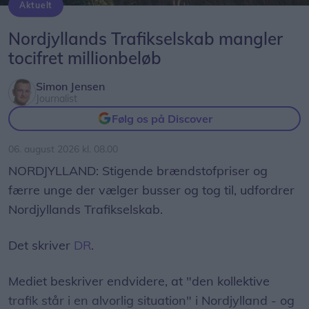
Aktuelt
naturligt at træ giver sig, sådan er det med
Nordjyllands Trafikselskab mangler 60 millioner kroner til næste år.
naturmaterialer. Vi arbejder på at udbedre det, og
Nordjyllands Trafikselskab mangler
forventer at legepladsen snart igen er fuldt
tocifret millionbeløb
tilgængelig, siger Sara Løvschall Grøntved.
Simon Jensen
Journalist
Hun pointerer samtidig, at langt størstedelen af
Følg os på Discover
legepladsen er i brug og ingen anmærkninger har
fået ved det årlige tilsyn.
06. august 2026 kl. 08.00
NORDJYLLAND: Stigende brændstofpriser og
- Sikkerhed kommer frem for alt, og derfor er der
færre unge der vælger busser og tog til, udfordrer
spærret af ved nogle af trampolinerne og ved
Nordjyllands Trafikselskab.
legehusene, siger Sara Løvschall Grøntved.
Det skriver
DR
.
Mediet beskriver endvidere, at "den kollektive
trafik står i en alvorlig situation" i Nordjylland - og