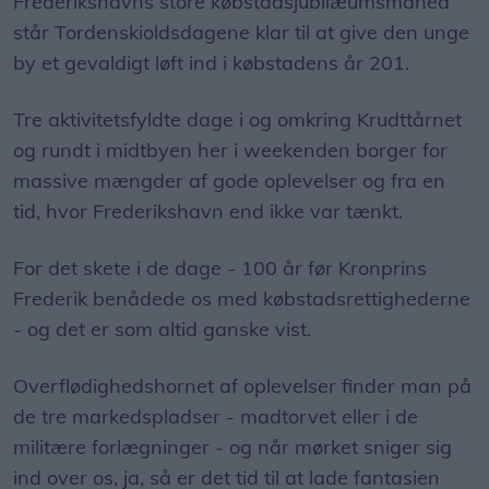
Frederikshavns store købstadsjubilæumsmåned
står Tordenskioldsdagene klar til at give den unge
by et gevaldigt løft ind i købstadens år 201.
Tre aktivitetsfyldte dage i og omkring Krudttårnet
og rundt i midtbyen her i weekenden borger for
massive mængder af gode oplevelser og fra en
tid, hvor Frederikshavn end ikke var tænkt.
For det skete i de dage - 100 år før Kronprins
Frederik benådede os med købstadsrettighederne
- og det er som altid ganske vist.
Overflødighedshornet af oplevelser finder man på
de tre markedspladser - madtorvet eller i de
militære forlægninger - og når mørket sniger sig
ind over os, ja, så er det tid til at lade fantasien