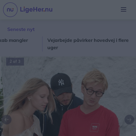
Seneste nyt
mangler
Vejarbejde påvirker hovedvej i flere
Lu
uger
ho
2 af 3
Forrige
Næ