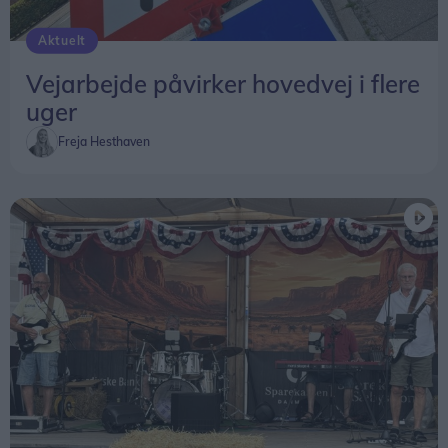
Aktuelt
Vejarbejde påvirker hovedvej i flere
uger
Freja Hesthaven