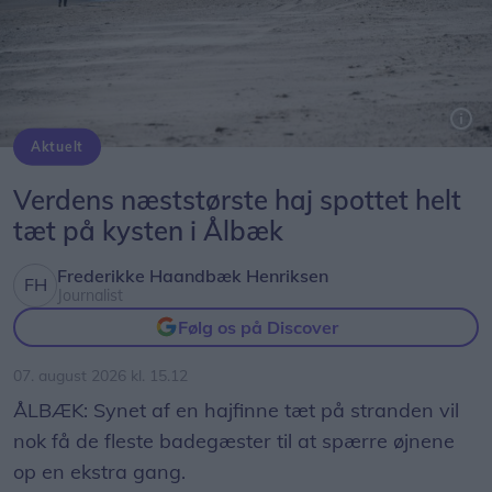
Aktuelt
Genrefoto: Peter Broen
Verdens næststørste haj spottet helt
tæt på kysten i Ålbæk
Frederikke Haandbæk Henriksen
Journalist
Følg os på Discover
07. august 2026 kl. 15.12
ÅLBÆK: Synet af en hajfinne tæt på stranden vil
nok få de fleste badegæster til at spærre øjnene
op en ekstra gang.