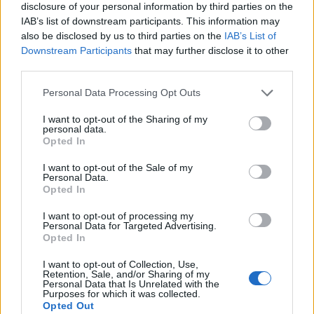
disclosure of your personal information by third parties on the
Usædvanligt syn
almindelig sommeraften.
IAB’s list of downstream participants. This information may
also be disclosed by us to third parties on the
IAB’s List of
Ifølge Annika Thomsen er det usædvanligt at se
Downstream Participants
that may further disclose it to other
Nordjyder får nemlig mulighed for at opleve den
en brugde så tæt på kysten i Kattegat.
third parties.
kraftigste delvise solformørkelse, der kan ses fra
Danmark frem til 2048.
Arten ses blandt andet omkring England, Skotland
Personal Data Processing Opt Outs
og Irland og kan også forekomme længere ude i
I want to opt-out of the Sharing of my
Over hele landet vil Månen bevæge sig ind foran
personal data.
Nordsøen.
Opted In
Solen, og afhængigt af hvor i Danmark man
befinder sig, vil op mod 86 procent af Solens skive
I want to opt-out of the Sale of my
- Det er lidt usædvanligt, at den er lige her. Man
Personal Data.
være dækket.
kan godt opleve dem tættere på kysten andre
Opted In
Vis mere
steder, men ikke normalt her, siger hun.
Del artikel
I want to opt-out of processing my
Det oplyser sol26 i en pressemeddelelse.
Personal Data for Targeted Advertising.
Opted In
Hvorfor brugden er kommet så tæt på stranden
Formørkelsen topper omkring klokken 20.00, kort
Kategorier
ved Ålbæk, er svært at sige.
I want to opt-out of Collection, Use,
Retention, Sale, and/or Sharing of my
før solnedgang, hvilket giver gode muligheder for
Personal Data that Is Unrelated with the
Purposes for which it was collected.
at opleve fænomenet fra steder med frit udsyn
En mulig forklaring kan være, at den har fulgt
Opted Out