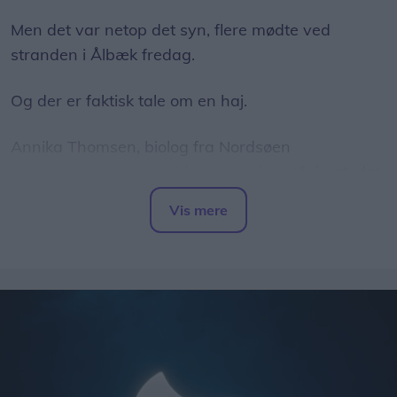
Men det var netop det syn, flere mødte ved
stranden i Ålbæk fredag.
Og der er faktisk tale om en haj.
Annika Thomsen, biolog fra Nordsøen
Oceanarium, har set videooptagelser af dyret, der
er blevet spottet nær kysten ved Ålbæk, og hun
Vis mere
bekræfter over for LigeHer.nu, at der er tale om en
Del artikel
brugde.