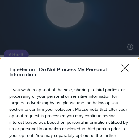
Aktuelt
Solformørkelsen 12. august bliver den mest markante, der kan opleves fra Danmark i mere end 20 år. Billedet her er fra delvis solformørkelse Aalborg 29. marts 2025.
Arkivfoto: Martél Andersen
Nordjyder kan se årtiets største
LigeHer.nu -
Do Not Process My Personal
Information
solformørkelse
Og det er ikke nogen lille fisk.
If you wish to opt-out of the sale, sharing to third parties, or
Emilie Nesheim Shaw
- Det er verdens næststørste haj efter hvalhajen,
processing of your personal or sensitive information for
fortæller hun.
targeted advertising by us, please use the below opt-out
Følg os på Discover
section to confirm your selection. Please note that after your
opt-out request is processed you may continue seeing
Voksne brugder kan ifølge Lex.dk blive over 10
08. august 2026 kl. 14.00
interest-based ads based on personal information utilized by
meter lange.
NORDJYLLAND: Når solen går mod horisonten
us or personal information disclosed to third parties prior to
your opt-out. You may separately opt-out of the further
onsdag 12. august, bliver det ikke en helt