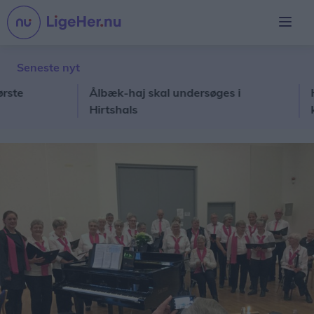
Seneste nyt
Ålbæk-haj skal undersøges i
Hajen
Hirtshals
kæmp