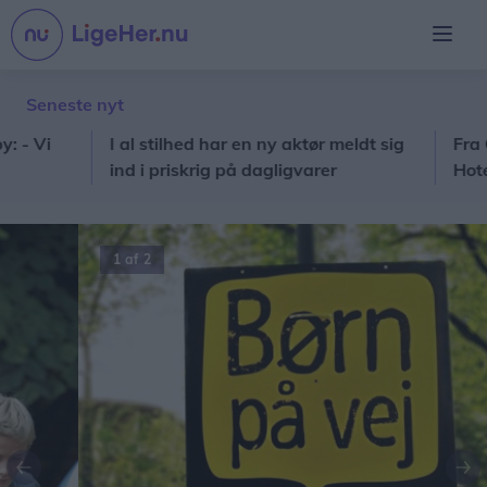
Seneste nyt
i
I al stilhed har en ny aktør meldt sig
Fra Okê ti
ind i priskrig på dagligvarer
Hotel får 
1 af 2
Forrige
Næ