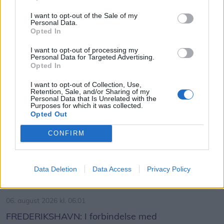
lignende kan komme i klemme og sætte sig fast.
I want to opt-out of the Sale of my
Personal Data.
På trampolinerne mangler nogle reservedele for,
Opted In
at de igen kan fungere, som de skal.
I want to opt-out of processing my
Personal Data for Targeted Advertising.
Opted In
- Det er helt almindeligt vedligehold, og det er helt
naturligt at træ giver sig, sådan er det med
I want to opt-out of Collection, Use,
Retention, Sale, and/or Sharing of my
naturmaterialer. Vi arbejder på at udbedre det, og
Aktuelt
Personal Data that Is Unrelated with the
Genrefoto: Simon Jensen
Purposes for which it was collected.
forventer at legepladsen snart igen er fuldt
Opted Out
Vejarbejde påvirker hovedvej i flere
tilgængelig, siger Sara Løvschall Grøntved.
uger
CONFIRM
Hun pointerer samtidig, at langt størstedelen af
Freja Hesthaven
legepladsen er i brug og ingen anmærkninger har
Data Deletion
Data Access
Privacy Policy
fået ved det årlige tilsyn.
Følg os på Discover
06. august 2026 kl. 06.01
- Sikkerhed kommer frem for alt, og derfor er der
FREDERIKSHAVN: I forbindelse med
spærret af ved nogle af trampolinerne og ved