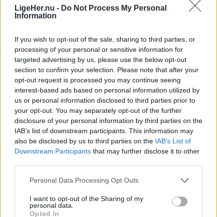
afspærring.
LigeHer.nu -
Do Not Process My Personal
Information
- Det ser måske lidt voldsomt ud med
If you wish to opt-out of the sale, sharing to third parties, or
afspærringerne af faciliteterne, men det handler
processing of your personal or sensitive information for
sådan set bare om, at vi har haft det årlige tilsyn
targeted advertising by us, please use the below opt-out
section to confirm your selection. Please note that after your
på vores legeplads, og at der i den forbindelse har
opt-out request is processed you may continue seeing
været et par ting, der skal udbedres. Vi har derfor
interest-based ads based on personal information utilized by
måtte lukke to legehuse og et par af
us or personal information disclosed to third parties prior to
Vis mere
your opt-out. You may separately opt-out of the further
trampolinerne, fortæller Sara Løvschall Grøntved,
Del artikel
disclosure of your personal information by third parties on the
som er konstitueret leder på Kulturhus Kappelborg,
IAB’s list of downstream participants. This information may
som også står for legepladsen.
also be disclosed by us to third parties on the
IAB’s List of
Downstream Participants
that may further disclose it to other
third parties.
Hun forklarer, at det handler om almindeligt slid.
Personal Data Processing Opt Outs
På legehusene har træet trukket sig lidt, og det
I want to opt-out of the Sharing of my
kan betyde, at der er risiko for, at snører og
personal data.
Opted In