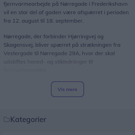
fjernvarmearbejde på Nørregade i Frederikshavn
legehusene, siger Sara Løvschall Grøntved.
vil en stor del af gaden være afspærret i perioden
fra 12. august til 18. september.
Nørregade, der forbinder Hjørringvej og
Skagensvej, bliver spærret på strækningen fra
Vestergade til Nørregade 29A, hvor der skal
udskiftes hoved- og stikledninger til
fjernvarmenettet.
Vis mere
Del artikel
Kategorier