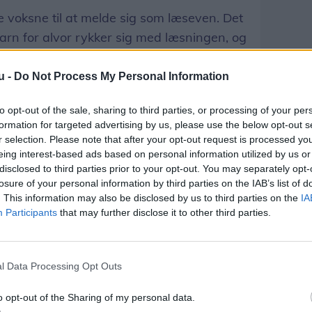
e voksne til at melde sig som læseven. Det
 barn for alvor rykker sig med læsningen, og
jligt at komme på skolen og møde både
se Brøgger.
u -
Do Not Process My Personal Information
to opt-out of the sale, sharing to third parties, or processing of your per
ive læseven, kan du kontakte Ældre Sagen
formation for targeted advertising by us, please use the below opt-out s
r på 29821765.
r selection. Please note that after your opt-out request is processed y
eing interest-based ads based on personal information utilized by us or
disclosed to third parties prior to your opt-out. You may separately opt-
Del artikel
losure of your personal information by third parties on the IAB’s list of
. This information may also be disclosed by us to third parties on the
IA
Participants
that may further disclose it to other third parties.
l Data Processing Opt Outs
o opt-out of the Sharing of my personal data.