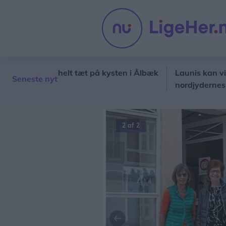
spottet helt tæt på kysten i Ålbæk
Launis kan vinde ny 
Seneste nyt
nordjydernes stemm
2 af 2
Forrige