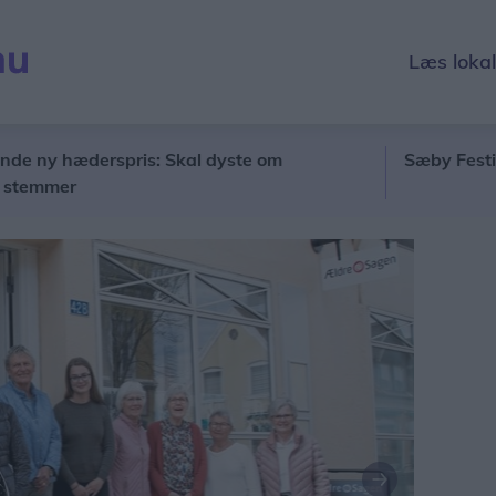
Læs loka
hæderspris: Skal dyste om
Sæby Festival lukke
er
Næste