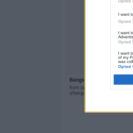
Opted 
I want t
Opted 
I want 
Advertis
Opted 
I want t
of my P
was col
Opted 