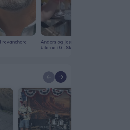
l revanchere
Anders og Jesper holder øje med
Uge 
bilerne i Gl. Skagen