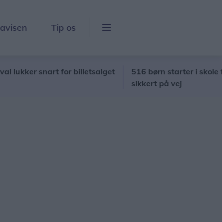
lavisen
Tip os
r snart for billetsalget
516 børn starter i skole for før
sikkert på vej