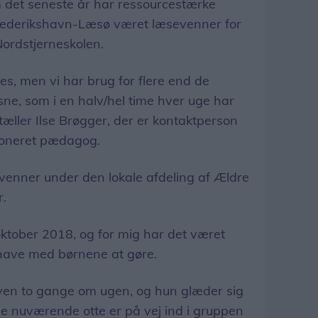
et seneste år har ressourcestærke
rederikshavn-Læsø været læsevenner for
 Nordstjerneskolen.
es, men vi har brug for flere end de
ne, som i en halv/hel time hver uge har
rtæller Ilse Brøgger, der er kontaktperson
ioneret pædagog.
enner under den lokale afdeling af Ældre
.
 oktober 2018, og for mig har det været
have med børnene at gøre.
en to gange om ugen, og hun glæder sig
de nuværende otte er på vej ind i gruppen