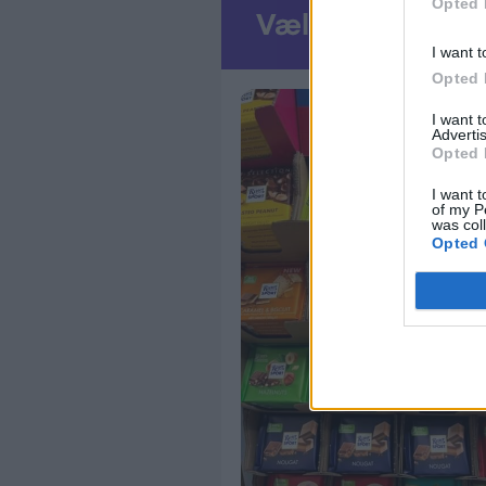
Opted 
I want t
Opted 
I want 
Advertis
Opted 
I want t
of my P
was col
Opted 