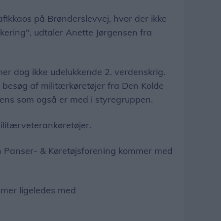
rafikkaos på Brønderslevvej, hvor der ikke
rkering", udtaler Anette Jørgensen fra
mer dog ikke udelukkende 2. verdenskrig.
få besøg af militærkøretøjer fra Den Kolde
rens som også er med i styregruppen.
militærveterankøretøjer.
n Panser- & Køretøjsforening kommer med
mmer ligeledes med