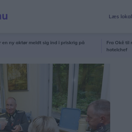
Læs loka
aktør meldt sig ind i priskrig på
Fra Okê til resten a
hotelchef
Næste