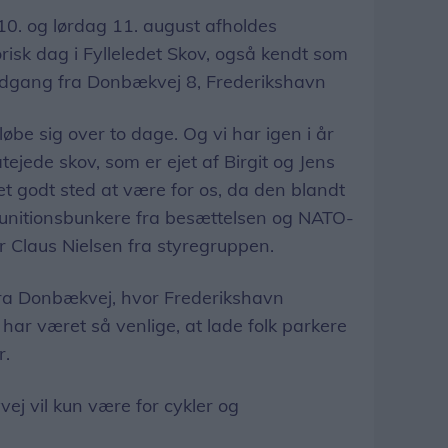
. og lørdag 11. august afholdes
risk dag i Fylleledet Skov, også kendt som
dgang fra Donbækvej 8, Frederikshavn
løbe sig over to dage. Og vi har igen i år
atejede skov, som er ejet af Birgit og Jens
et godt sted at være for os, da den blandt
nitionsbunkere fra besættelsen og NATO-
r Claus Nielsen fra styregruppen.
fra Donbækvej, hvor Frederikshavn
har været så venlige, at lade folk parkere
r.
ej vil kun være for cykler og