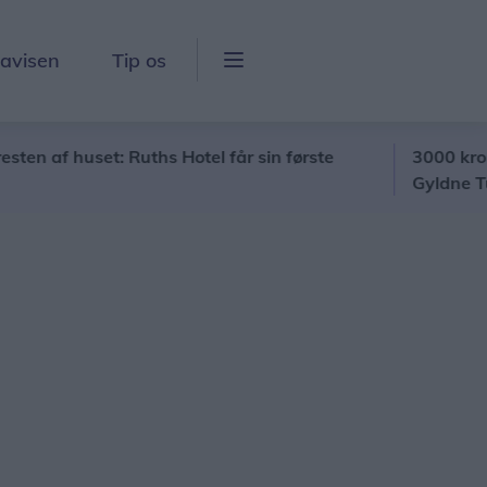
lavisen
Tip os
f huset: Ruths Hotel får sin første
3000 kroner fik 
Gyldne Tuba"