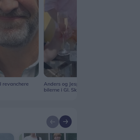
l revanchere
Anders og Jesper holder øje med
Uge 
bilerne i Gl. Skagen