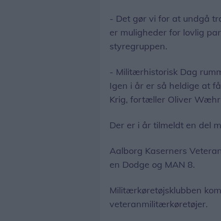
- Det gør vi for at undgå t
er muligheder for lovlig pa
styregruppen.
- Militærhistorisk Dag rum
Igen i år er så heldige at 
Krig, fortæller Oliver Wæh
Der er i år tilmeldt en del 
Aalborg Kaserners Vetera
en Dodge og MAN 8.
Militærkøretøjsklubben ko
veteranmilitærkøretøjer.