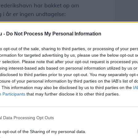
derikshavn har bakket op om
g i år er ingen undtagelse:
vad hjemmeværnet står for, og får vi så nye
u -
Do Not Process My Personal Information
tra sidegevinst , siger Hans Kurt Toft
t.
to opt-out of the sale, sharing to third parties, or processing of your per
formation for targeted advertising by us, please use the below opt-out s
r selection. Please note that after your opt-out request is processed y
r at få stillet sulten og tørsten på dagen.
eing interest-based ads based on personal information utilized by us or
disclosed to third parties prior to your opt-out. You may separately opt-
sprøver på erstatningskaffe, og Bangsbo
losure of your personal information by third parties on the IAB’s list of
rfriskninger hele dagen. Ved museet
. This information may also be disclosed by us to third parties on the
IA
Participants
that may further disclose it to other third parties.
 købe is.
Del artikel
l Data Processing Opt Outs
o opt-out of the Sharing of my personal data.