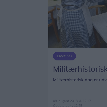
Livet her
Militærhistoris
Militærhistorisk dag er udvi
08. august 2018 kl. 12.17
Opdateret kl. 12.25