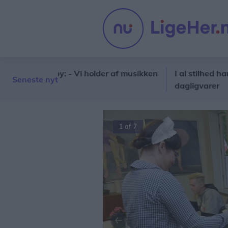
g i Sæby: - Vi holder af musikken
I al stilhed har en ny 
Seneste nyt
dagligvarer
2 af 7
Forrige