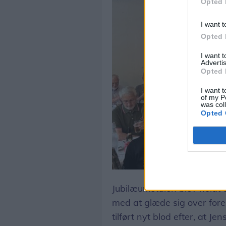
Opted 
I want t
Opted 
I want 
Advertis
Opted 
I want t
of my P
was col
Opted 
Jubilæumstalen blev holdt a
med at glæde sig over fore
tilført nyt blod efter, at J