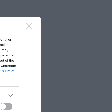
sonal or
ection to
ou may
 personal
out of the
 downstream
B’s List of