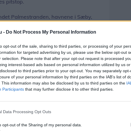
es pitstop.
ndet Palmestranden, havnene i Sæby,
bærgården ved Karup haft fornøjelse af
u -
Do Not Process My Personal Information
t deres velholdte køretøjer.
to opt-out of the sale, sharing to third parties, or processing of your per
g med deres 35+ gamle køretøjer.
formation for targeted advertising by us, please use the below opt-out s
r selection. Please note that after your opt-out request is processed y
eing interest-based ads based on personal information utilized by us or
disclosed to third parties prior to your opt-out. You may separately opt-
vdelen, af forenings 120 medlemmer,
losure of your personal information by third parties on the IAB’s list of
 at nyde helstegt pattegris, tilsat
. This information may also be disclosed by us to third parties on the
IA
Participants
that may further disclose it to other third parties.
l Data Processing Opt Outs
o opt-out of the Sharing of my personal data.