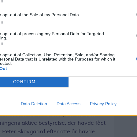
In
o opt-out of the Sale of my Personal Data.
In
to opt-out of processing my Personal Data for Targeted
ing.
In
o opt-out of Collection, Use, Retention, Sale, and/or Sharing
ersonal Data that Is Unrelated with the Purposes for which it
lected.
Out
CONFIRM
Data Deletion
Data Access
Privacy Policy
f kasserer Carl Tversted, der indledte
ningens aktive bestyrelse, der havde fået
ens Peter Skovgaard efter otte år havde