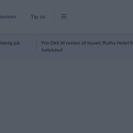
lavisen
Tip os
på
Fra Okê til resten af huset: Ruths Hotel får sin fø
hotelchef