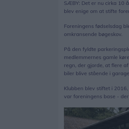
SÆBY: Det er nu cirka 10 år
blev enige om at stifte for
Foreningens fødselsdag blev
omkransende bøgeskov.
På den fyldte parkeringsp
medlemmernes gamle køretøj
regn, der gjorde, at flere 
biler blive stående i garag
Klubben blev stiftet i 201
var foreningens base - der