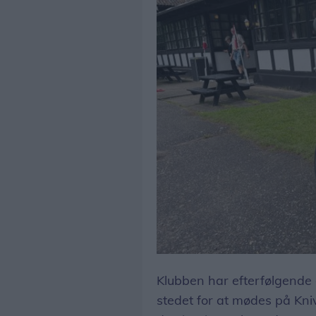
Ud over biler har Foreningen Knivholt Veterankøretøjer medlemmer, der interesser sig for knallerter og motorcykler.
Klubben har efterfølgende
stedet for at mødes på Kniv