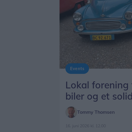
Events
Foto: Tommy Thomsen
Lokal forening 
biler og et soli
Tommy Thomsen
16. juni 2026 kl. 12.00