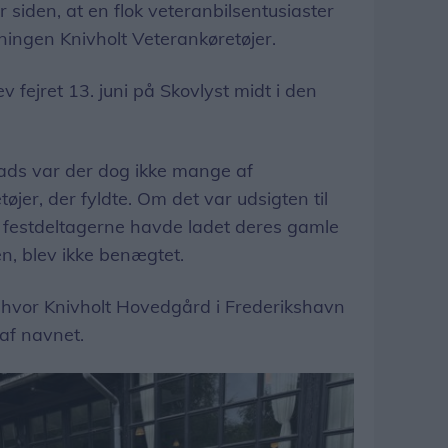
 siden, at en flok veteranbilsentusiaster
eningen Knivholt Veterankøretøjer.
 fejret 13. juni på Skovlyst midt i den
lads var der dog ikke mange af
er, der fyldte. Om det var udsigten til
af festdeltagerne havde ladet deres gamle
en, blev ikke benægtet.
6, hvor Knivholt Hovedgård i Frederikshavn
af navnet.