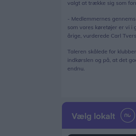
valgt at trække sig som fo
- Medlemmernes gennemsnit
som vores køretøjer er vi i
årige, vurderede Carl Tvers
Taleren skålede for klubben
indkørslen og på, at det g
endnu.