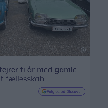
fejrer ti år med gamle
dt fællesskab
Følg os på Discover