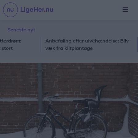
Seneste nyt
røm:
Anbefaling efter ulvehændelse: Bliv
Nor
væk fra klitplantage
sol