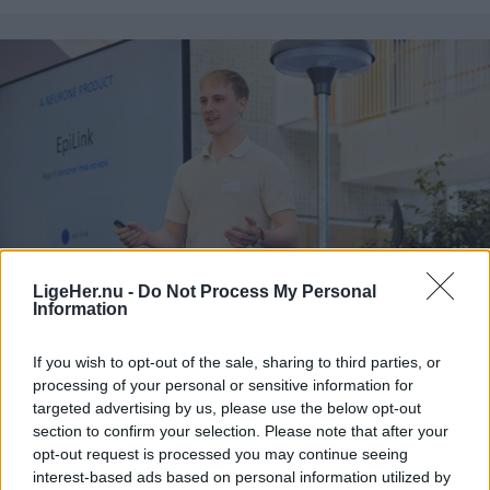
- Løberen forsøgte at skræmme ulven væk med
høje råb, og efter et stykke tid fortrak ulven og
fulgte efter hvalpen, skriver styrelsen.
Ifølge styrelsen har eksperter fra Nationalt Center
for Miljø og Energi (DCE) under Aarhus Universitet
og Naturhistorisk Museum Aarhus vurderet, at
situationen ikke var farlig, og at ulvens adfærd
fandt sted for at få løberen væk fra ulvehvalpen.
LigeHer.nu -
Do Not Process My Personal
Information
Mennesker
Men for at undgå "potentielle konfliktsituationer"
Fra diagnose til iværksætterdrøm:
If you wish to opt-out of the sale, sharing to third parties, or
anbefaler myndigheder, at borgerne holder sig fra
processing of your personal or sensitive information for
Jakob har udviklet noget stort
området, indtil hændelsen er undersøgt nærmere.
targeted advertising by us, please use the below opt-out
section to confirm your selection. Please note that after your
Lokalredaktionen
opt-out request is processed you may continue seeing
Myndighederne forbyder ikke borgere at holde sig
interest-based ads based on personal information utilized by