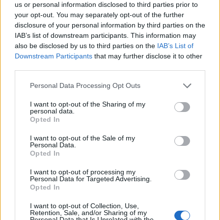
helt væk fra området. Men hvis man vil være i
Følg os på Discover
us or personal information disclosed to third parties prior to
området, anbefaler myndighederne, at borgere
your opt-out. You may separately opt-out of the further
09. august 2026 kl. 06.03
disclosure of your personal information by third parties on the
"udviser særlig agtpågivenhed".
IAB’s list of downstream participants. This information may
FREDERIKSHAVN: Da Jakob Junker Jeppesen fra
also be disclosed by us to third parties on the
IAB’s List of
Frederikshavn som 16-årig fik diagnosen epilepsi,
Minister for natur og dyrevelfærd Christian
Downstream Participants
that may further disclose it to other
ændrede hverdagen sig fra den ene dag til den
third parties.
Rabjerg Madsen (S) siger, at myndighederne
anden.
agerer efter et forsigtighedsprincip.
Personal Data Processing Opt Outs
I dag - ni år senere - er den 25-årige studerende
I want to opt-out of the Sharing of my
- Ulven er blevet en del af den danske natur. Hvis
personal data.
blevet iværksætter og står bag en app, der skal
Opted In
den skal være det på en ordentlig måde, kræver
gøre livet lettere for mennesker med epilepsi og
det, at vi fra politisk hold og fra myndighedernes
I want to opt-out of the Sale of my
Personal Data.
deres pårørende.
side bruger de muligheder, vi har for at passe
Opted In
godt på befolkningen, siger ministeren til
Selvom Jakob i dag studerer og er flyttet
I want to opt-out of processing my
styrelsens hjemmeside.
Personal Data for Targeted Advertising.
hjemmefra, lever han fortsat med de
Opted In
Vis mere
begrænsninger, sygdommen medfører.
- Hvis vi oplever problemulve, så skal de skydes.
Del artikel
I want to opt-out of Collection, Use,
Retention, Sale, and/or Sharing of my
Og i forlængelse af episoden fra Bunken
Personal Data that Is Unrelated with the