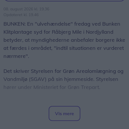
08. august 2026 kl. 19.36
Opdateret kl. 19.46
BUNKEN: En "ulvehændelse" fredag ved Bunken
Klitplantage syd for Råbjerg Mile i Nordjylland
betyder, at myndighederne anbefaler borgere ikke
at færdes i området, "indtil situationen er vurderet
nærmere".
Det skriver Styrelsen for Grøn Arealomlægning og
Vandmiljø (SGAV) på sin hjemmeside. Styrelsen
hører under Ministeriet for Grøn Trepart.
Styrelsen skriver, at en løber fredag "stødte på"
en ulvehvalp og en voksen ulv. Ifølge styrelsen
Vis mere
beskyttede voksenulven sin hvalp ved at vise
Del artikel
tænder og rejse nakkehår.