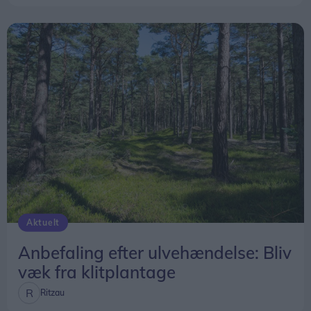
en hård tid.
Aktuelt
Anbefaling efter ulvehændelse: Bliv
væk fra klitplantage
Ritzau