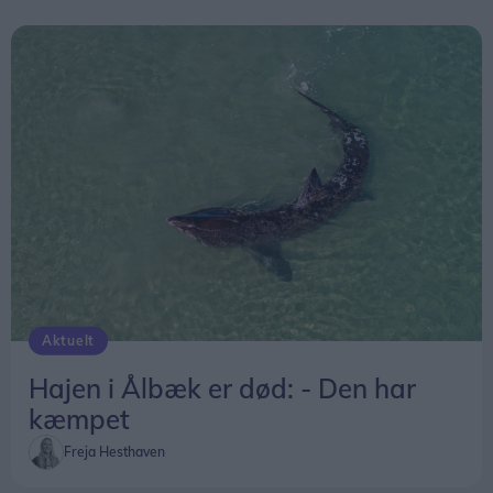
hverdag, vi lever i, fortæller Jakob.
Aktuelt
Hajen i Ålbæk er død: - Den har
kæmpet
Freja Hesthaven