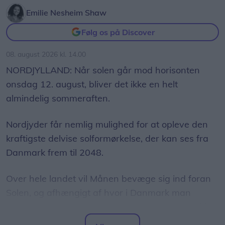
Emilie Nesheim Shaw
- Jeg synes faktisk, man skulle udnytte chancen
Følg os på Discover
for at se sådan en, sagde biolog ved Nordsøen
08. august 2026 kl. 14.00
Oceanarium Annika Thomsen
til LigeHer fredag
NORDJYLLAND: Når solen går mod horisonten
eftermiddag
.
onsdag 12. august, bliver det ikke en helt
almindelig sommeraften.
Ifølge hende, er det sandsynligt at hajen enten er
svømmet ind med strømmen i jagten på plankton
Nordjyder får nemlig mulighed for at opleve den
eller har været syg.
kraftigste delvise solformørkelse, der kan ses fra
Danmark frem til 2048.
Over hele landet vil Månen bevæge sig ind foran
Solen, og afhængigt af hvor i Danmark man
befinder sig, vil op mod 86 procent af Solens skive
være dækket.