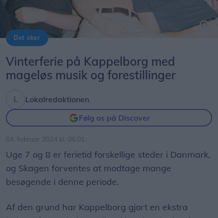
Det sker
I vinterferien kan du i Skagen opleve blandt andet denne aarhusianske jazztrio Hvalfugl.
Vinterferie på Kappelborg med
mageløs musik og forestillinger
Lokalredaktionen
Følg os på Discover
04. februar 2024 kl. 06.01
Uge 7 og 8 er ferietid forskellige steder i Danmark,
og Skagen forventes at modtage mange
besøgende i denne periode.
Af den grund har Kappelborg gjort en ekstra