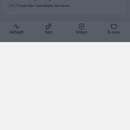
Frederikke Haandbæk Henriksen
Aktuelt
Spil
Video
E-avis
Aktuelt
Launis kan vinde ny hæderspris:
Skal dyste om nordjydernes