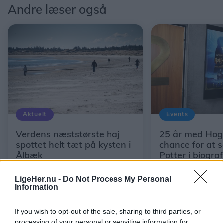
Andre læser også
Aktuelt
Events
Verdens næststørste haj
25 år med Hog
spottet helt tæt på kysten i
chance for at 
Ålbæk
Potter i biogra
LigeHer.nu -
Do Not Process My Personal
Information
If you wish to opt-out of the sale, sharing to third parties, or
processing of your personal or sensitive information for