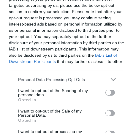
targeted advertising by us, please use the below opt-out
section to confirm your selection. Please note that after your
opt-out request is processed you may continue seeing
interest-based ads based on personal information utilized by
us or personal information disclosed to third parties prior to
your opt-out. You may separately opt-out of the further
disclosure of your personal information by third parties on the
IAB’s list of downstream participants. This information may
also be disclosed by us to third parties on the
IAB’s List of
Downstream Participants
that may further disclose it to other
third parties.
Personal Data Processing Opt Outs
Aktuelt
Flere nåede at fange imponerende fotos af det store dyr - heriblandt Henning Larsen.
I want to opt-out of the Sharing of my
personal data.
Hajen i Ålbæk er død: - Den har
Opted In
kæmpet
I want to opt-out of the Sale of my
Personal Data.
Opted In
Freja Hesthaven
I want to opt-out of processing my