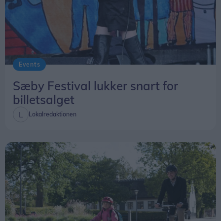
Ifølge Fiskeatlas blev den første brugde registreret
i Danmark i 1923, da et eksemplar blev fanget i
Ålbæk Bugt. Endnu en blev fanget samme sted i
1927.
Events
Men netop fordi det hører til sjældenhederne at se
Sæby Festival lukker snart for
en brugde så tæt på kysten, har Annika Thomsen
billetsalget
også en opfordring:
Lokalredaktionen
- Jeg synes faktisk, man skulle udnytte chancen
for at se sådan en.