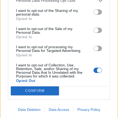
Personal Data Processing Opt Outs
I want to opt-out of the Sharing of my
personal data.
Opted In
I want to opt-out of the Sale of my
Personal Data.
Opted In
I want to opt-out of processing my
Personal Data for Targeted Advertising.
Opted In
I want to opt-out of Collection, Use,
Retention, Sale, and/or Sharing of my
Personal Data that Is Unrelated with the
Purposes for which it was collected.
Opted Out
Aktuelt
En "ulvehændelse" fredag ved Bunken Klitplantage syd for Råbjerg Mile i Nordjylland betyder, at myndighederne anbefaler borgere ikke at færdes i området, "indtil situationen er vurderet nærmere".
Arkivfoto: Kim Dahl Hansen
CONFIRM
Anbefaling efter ulvehændelse: Bliv
væk fra klitplantage
Data Deletion
Data Access
Privacy Policy