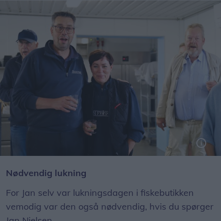
Hip Hip! Intet mindre end to gange skagenshurra for de berørte fiskehandlerne.
Nødvendig lukning
For Jan selv var lukningsdagen i fiskebutikken
vemodig var den også nødvendig, hvis du spørger
Jan Nielsen.