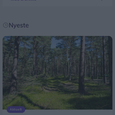
og en fantastisk anledning til at samles om Solen,
dens betydning for livet på Jorden og vores plads i
universet. Med Sol26 vil vi give danskerne en
Nyeste
fælles oplevelse – og inspirere til ny viden og
nysgerrighed på naturvidenskab, siger Tina Ibsen,
der er astrofysiker og en af initiativtagerne til
Sol26.
Herunder får man et overblik over, hvornår
solformørkelsen rammer forskellige steder i
Nordjylland.
Aktuelt