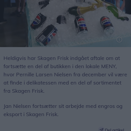
Rigtig mange var mødt op til afskedsreception hos Skagen Frisk sidste lørdag.
Heldigvis har Skagen Frisk indgået aftale om at
fortsætte en del af butikken i den lokale MENY,
hvor Pernille Larsen Nielsen fra december vil være
at finde i delikatessen med en del af sortimentet
fra Skagen Frisk.
Jan Nielsen fortsætter sit arbejde med engros og
eksport i Skagen Frisk.
Del artikel