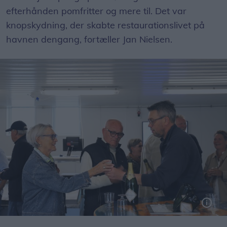
efterhånden pomfritter og mere til. Det var
knopskydning, der skabte restaurationslivet på
havnen dengang, fortæller Jan Nielsen.
Mere en 100 kunder, kolleger og samarbejdspartnere var mødt op for at tage afsked med Jan og Pernille i butikken Skagen Frisk sidste lørdag.