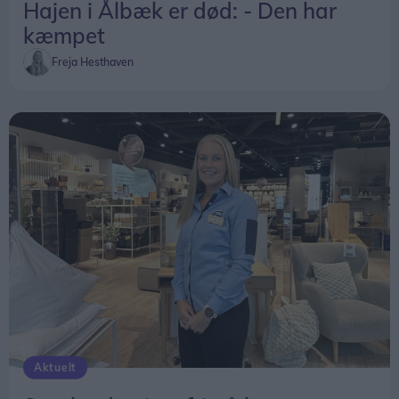
findes
her
.
Hajen i Ålbæk er død: - Den har
kæmpet
Freja Hesthaven
Aktuelt