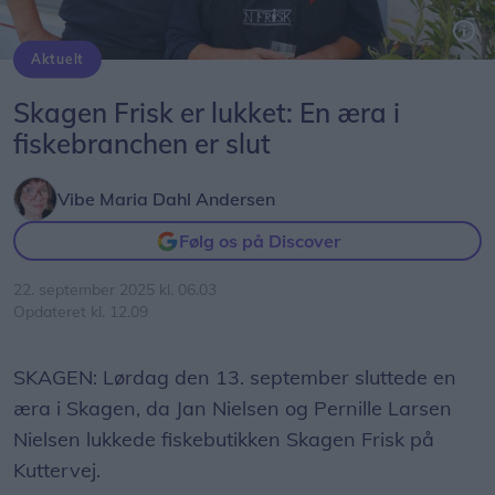
Aktuelt
Mere en 100 kunder, kolleger og samarbejdspartnere var mødt op for at tage afsked med Jan og Pernille i butikken Skagen Frisk sidste lørdag.
Skagen Frisk er lukket: En æra i
fiskebranchen er slut
Vibe Maria Dahl Andersen
Følg os på Discover
22. september 2025 kl. 06.03
Opdateret kl. 12.09
SKAGEN: Lørdag den 13. september sluttede en
æra i Skagen, da Jan Nielsen og Pernille Larsen
Nielsen lukkede fiskebutikken Skagen Frisk på
Kuttervej.