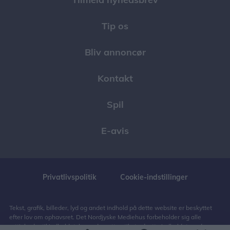
Tip os
Bliv annoncør
Kontakt
Spil
E-avis
Privatlivspolitik
Cookie-indstillinger
Tekst, grafik, billeder, lyd og andet indhold på dette website er beskyttet
efter lov om ophavsret. Det Nordjyske Mediehus forbeholder sig alle
rettigheder til indholdet, herunder retten til at udnytte indholdet med