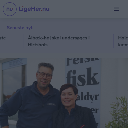
Seneste nyt
Ålbæk-haj skal undersøges i
Hajen i Ålb
Hirtshals
kæmpet