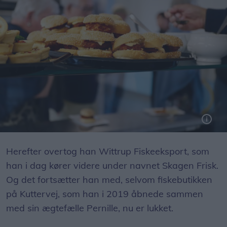
Havtaske, torsk og jomfruhummere var til receptionen byttet ud med drikkevarer
Herefter overtog han Wittrup Fiskeeksport, som
han i dag kører videre under navnet Skagen Frisk.
Og det fortsætter han med, selvom fiskebutikken
på Kuttervej, som han i 2019 åbnede sammen
med sin ægtefælle Pernille, nu er lukket.