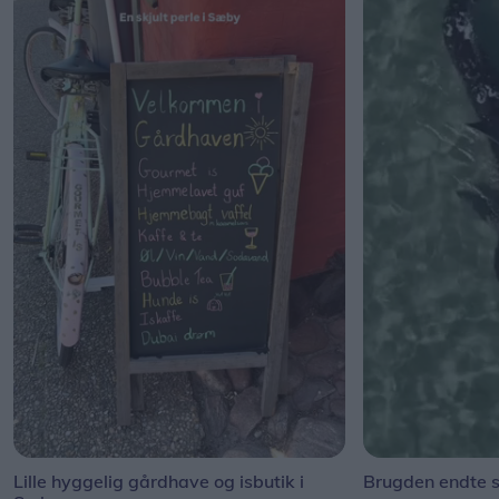
Lille hyggelig gårdhave og isbutik i
Brugden endte s