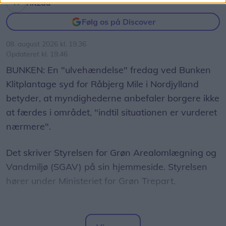
Ritzau
Følg os på Discover
08. august 2026 kl. 19.36
Opdateret kl. 19.46
BUNKEN: En "ulvehændelse" fredag ved Bunken
Klitplantage syd for Råbjerg Mile i Nordjylland
betyder, at myndighederne anbefaler borgere ikke
at færdes i området, "indtil situationen er vurderet
nærmere".
Det skriver Styrelsen for Grøn Arealomlægning og
Vandmiljø (SGAV) på sin hjemmeside. Styrelsen
hører under Ministeriet for Grøn Trepart.
Styrelsen skriver, at en løber fredag "stødte på"
en ulvehvalp og en voksen ulv. Ifølge styrelsen