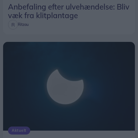
Anbefaling efter ulvehændelse: Bliv
væk fra klitplantage
Ritzau
Overblik over, hvornår solformørkelsen rammer forskellige steder i Nordjylland.
Solformørkelse og stjerneskud samme aften
Aftenen byder ikke kun på solformørkelsen.
Aktuelt