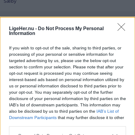
Sæby
Andre læser også
LigeHer.nu -
Do Not Process My Personal
Information
If you wish to opt-out of the sale, sharing to third parties, or
processing of your personal or sensitive information for
targeted advertising by us, please use the below opt-out
section to confirm your selection. Please note that after your
opt-out request is processed you may continue seeing
interest-based ads based on personal information utilized by
us or personal information disclosed to third parties prior to
your opt-out. You may separately opt-out of the further
Aktuelt
Aktuelt
disclosure of your personal information by third parties on the
Hajen i Ålbæk er død: - Den
Verdens næstst
IAB’s list of downstream participants. This information may
har kæmpet
spottet helt tæ
also be disclosed by us to third parties on the
IAB’s List of
Ålbæk
Downstream Participants
that may further disclose it to other
third parties.