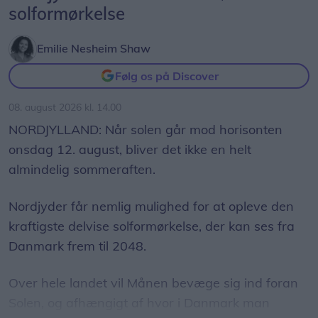
solformørkelse
Myndighederne forbyder ikke borgere at holde sig
helt væk fra området. Men hvis man vil være i
Emilie Nesheim Shaw
området, anbefaler myndighederne, at borgere
Følg os på Discover
"udviser særlig agtpågivenhed".
08. august 2026 kl. 14.00
Minister for natur og dyrevelfærd Christian
NORDJYLLAND: Når solen går mod horisonten
Rabjerg Madsen (S) siger, at myndighederne
onsdag 12. august, bliver det ikke en helt
agerer efter et forsigtighedsprincip.
almindelig sommeraften.
- Ulven er blevet en del af den danske natur. Hvis
Nordjyder får nemlig mulighed for at opleve den
den skal være det på en ordentlig måde, kræver
kraftigste delvise solformørkelse, der kan ses fra
det, at vi fra politisk hold og fra myndighedernes
Danmark frem til 2048.
side bruger de muligheder, vi har for at passe
godt på befolkningen, siger ministeren til
Over hele landet vil Månen bevæge sig ind foran
styrelsens hjemmeside.
Solen, og afhængigt af hvor i Danmark man