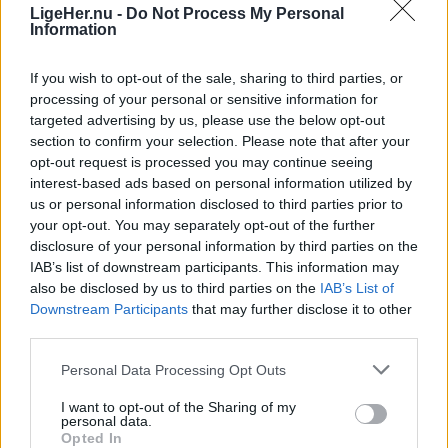
rejsebreve her i avisen beskrevet sin fascination
LigeHer.nu -
Do Not Process My Personal
Information
af Grønland og sine oplevelser som udsendt
politimand 13 gange til Grønland.
If you wish to opt-out of the sale, sharing to third parties, or
processing of your personal or sensitive information for
Da han blev pensioneret, troede han, at nu var det
targeted advertising by us, please use the below opt-out
kapitel afsluttet. Men nej, for i 2024 så han et
section to confirm your selection. Please note that after your
opt-out request is processed you may continue seeing
stillingsopslag, hvor et rejseselskab søgte
interest-based ads based on personal information utilized by
medarbejdere til den kommende sommer i
us or personal information disclosed to third parties prior to
Ilulissat.
your opt-out. You may separately opt-out of the further
Vis mere
disclosure of your personal information by third parties on the
Del artikel
IAB’s list of downstream participants. This information may
also be disclosed by us to third parties on the
IAB’s List of
Downstream Participants
that may further disclose it to other
third parties.
Personal Data Processing Opt Outs
I want to opt-out of the Sharing of my
personal data.
Opted In