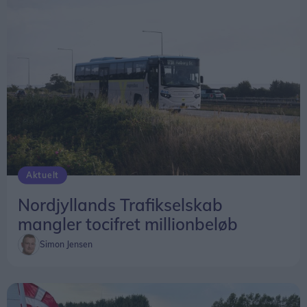
guld” mange steder. ”At rejse er at leve”, sagde
vores store digter (H.C. Andersen). Jeg er tilbøjelig
til at give ham ret, slutter Ulrik Elmkvist Eriksen.
Aktuelt
Nordjyllands Trafikselskab
mangler tocifret millionbeløb
Simon Jensen