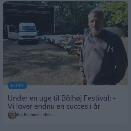
Solveig og jeg meget. Grønland er et helt særligt
rejsemål og et sted, der skal opleves. Større bliver
det ikke. Helt færdig med landet, som jeg nu har
besøgt 15 gange, bliver jeg nok aldrig. Måske nr.
16 næste år, hvem ved? Der er brug for ”Det grå
guld” mange steder. ”At rejse er at leve”, sagde
vores store digter (H.C. Andersen). Jeg er tilbøjelig
til at give ham ret, slutter Ulrik Elmkvist Eriksen.
Events
Under en uge til Bålhøj Festival: -
Vi laver endnu en succes i år
Kay Bæckmann Nielsen