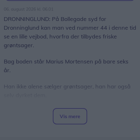
06. august 2026 kl. 06.01
DRONNINGLUND: På Bollegade syd for
Dronninglund kan man ved nummer 44 i denne tid
se en lille vejbod, hvorfra der tilbydes friske
grøntsager.
Bag boden står Marius Mortensen på bare seks
år.
Han ikke alene sælger grøntsager, han har også
selv dyrket dem.
I sine forældres have har han fået sin helt egen
Vis mere
afdeling, hvor han i foråret såede squash,
Del artikel
rødbeder, gulerødder, radiser og salat.