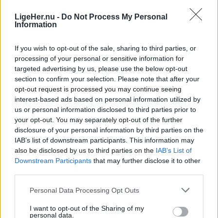
06. august 2026 kl. 14.39
DRONNINGLUND/ILULISSAT: Den nu
- Jeg har ikke så meget tilbage, for det meste er
LigeHer.nu -
Do Not Process My Personal
Information
pensionerede politibetjent, Ulrik Elmkvist Eriksen
allerede solgt, fortæller han, mens han viser sin
fra Dronninglund, har gennem adskillige
have frem.
If you wish to opt-out of the sale, sharing to third parties, or
rejsebreve her i avisen beskrevet sin fascination
processing of your personal or sensitive information for
targeted advertising by us, please use the below opt-out
Der er endnu lidt gulerødder tilbage og en hel del
af Grønland og sine oplevelser som udsendt
section to confirm your selection. Please note that after your
squash.
politimand 13 gange til Grønland.
opt-out request is processed you may continue seeing
interest-based ads based on personal information utilized by
- Dem kommer der mange af. De vokser godt. Min
Da han blev pensioneret, troede han, at nu var det
us or personal information disclosed to third parties prior to
your opt-out. You may separately opt-out of the further
have ligger, hvor der har ligget en mødding, så
kapitel afsluttet. Men nej, for i 2024 så han et
disclosure of your personal information by third parties on the
det hele er vokset fint. Mine gulerødder er meget
stillingsopslag, hvor et rejseselskab søgte
IAB’s list of downstream participants. This information may
større end min fars, siger han stolt.
medarbejdere til den kommende sommer i
also be disclosed by us to third parties on the
IAB’s List of
Downstream Participants
that may further disclose it to other
Ilulissat.
Vis mere
third parties.
Nem at få øje på
Del artikel
Personal Data Processing Opt Outs
Vejboden er placeret lige op ad landevejen og er
nem at få øje på.
I want to opt-out of the Sharing of my
Kategorier
personal data.