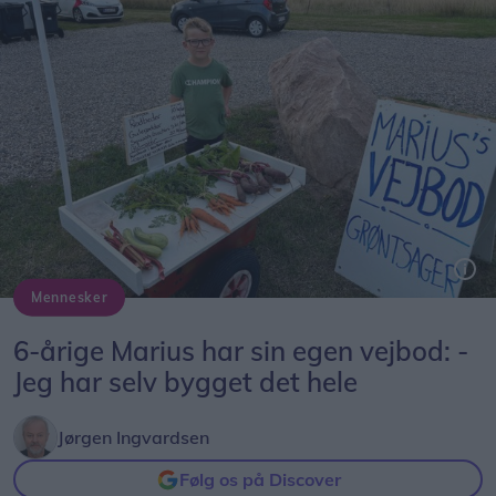
Mennesker
Marius ved sin selvbyggede vejbod på Bollegade syd for Dronninglund.
6-årige Marius har sin egen vejbod: -
Jeg har selv bygget det hele
Jørgen Ingvardsen
Følg os på Discover