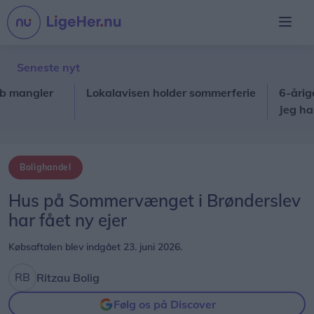
Seneste nyt
angler
Lokalavisen holder sommerferie
6-årige Mar
Jeg har sel
Bolighandel
Hus på Sommervænget i Brønderslev
har fået ny ejer
Købsaftalen blev indgået 23. juni 2026.
Ritzau Bolig
Følg os på Discover