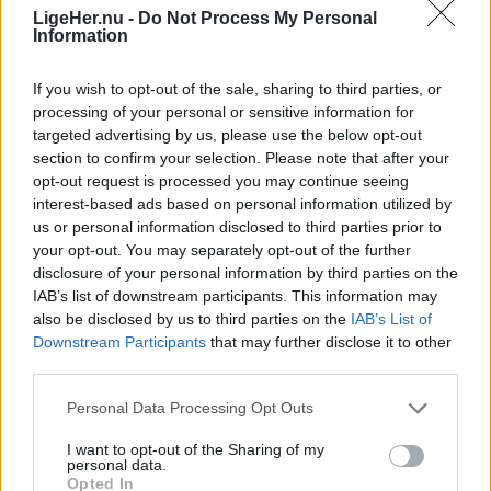
LigeHer.nu -
Do Not Process My Personal
BRØNDERSLEV: Brønderslev IF kunne søndag
Information
eftermiddag sætte punktum for endnu en vellykket
udgave af Spar Nord Cup.
If you wish to opt-out of the sale, sharing to third parties, or
processing of your personal or sensitive information for
targeted advertising by us, please use the below opt-out
Lørdag og søndag dystede 212 fodboldhold og
section to confirm your selection. Please note that after your
omkring 2.000 spillere på banerne ved BI
opt-out request is processed you may continue seeing
interest-based ads based on personal information utilized by
Centeret.
us or personal information disclosed to third parties prior to
your opt-out. You may separately opt-out of the further
disclosure of your personal information by third parties on the
IAB’s list of downstream participants. This information may
also be disclosed by us to third parties on the
IAB’s List of
Folk hyggede sig med det varierede udvalg af musikalsk underholdning.
Downstream Participants
that may further disclose it to other
Her åbnede Poul Krebs & Band, mens publikum
third parties.
Vis mere
senere kunne opleve Jack Flash and The Comets,
Del artikel
Personal Data Processing Opt Outs
Blæst, Von Quar og de lokale helte, The Blue Van.
I want to opt-out of the Sharing of my
personal data.
Kategorier
Opted In