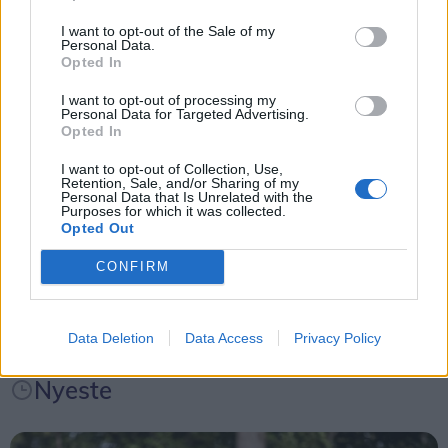
I want to opt-out of the Sale of my
Personal Data.
Events
Opted In
Foto: Expo Foto/Allan Mortensen
I want to opt-out of processing my
Stævnet var rettet mod de yngste årgange fra U6
Personal Data for Targeted Advertising.
Aktuelt
Opted In
til U13, og ifølge arrangørerne lagde omkring
I want to opt-out of Collection, Use,
7.500 spillere, familiemedlemmer og frivillige vejen
Mennesker
Retention, Sale, and/or Sharing of my
Personal Data that Is Unrelated with the
forbi.
Purposes for which it was collected.
Opted Out
Shopping
- Vi er meget tilfredse. Det er vist første gang, vi
CONFIRM
Foto: Expo Foto/Allan Mortensen
har undgået regn begge stævnedage. Det har
Mad & drikke
I teltet var der mindre koncerter og pianobar, som
skabt fine betingelser for afviklingen, siger Robert
gav plads til mere intime musikoplevelser.
Nielsen fra udvalget bag cuppen.
Data Deletion
Data Access
Privacy Policy
Nyeste