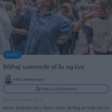
Events
Foto: Expo Foto/Allan Mortensen
Bålhøj summede af liv og live
Allan Mortensen
Følg os på Discover
09. august 2026 kl. 08.11
Øster Brønderslev: Byen satte lørdag et fedt aftryk