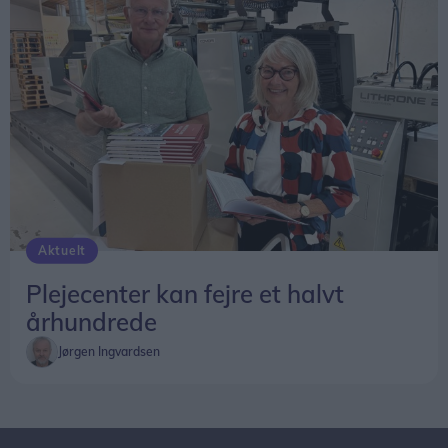
Aktuelt
For første gang blev der spillet kampe i de små rækker på oppustelige 3-mandsbaner.
Plejecenter kan fejre et halvt
århundrede
Jørgen Ingvardsen