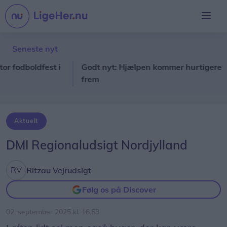
Seneste nyt
odboldfest i
Godt nyt: Hjælpen kommer hurtigere
L
frem
Aktuelt
DMI Regionaludsigt Nordjylland
Ritzau Vejrudsigt
Følg os på Discover
02. september 2025 kl. 16.53