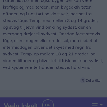
I aften lidt sol men også byger, der kan være
kraftige og med torden, men bygeaktiviteten
aftager, og i nat tørt og klart vejr, bortset fra
stedvis tåge. Temp. ned mellem 8 og 14 grader,
og svag til jævn vind omkring sydøst, der en
overgang drejer til sydvest. Onsdag først stedvis
tåge, ellers nogen eller en del sol, men i løbet af
eftermiddagen bliver det skyet med regn fra
sydvest. Temp. op mellem 18 og 21 grader, og
vinden tiltager og bliver let til frisk omkring sydøst,
ved kysterne efterhånden stedvis hård vind.
Del artikel