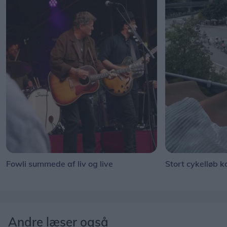
Fowli summede af liv og live
Stort cykelløb k
Andre læser også