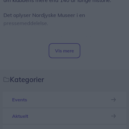
om klubbens mere end 140 år lange historie.
Det oplyser Nordjyske Museer i en
pressemeddelelse.
Udstillingen følger AaB fra begyndelsen som
cricketklub, over fodboldens indtog i Aalborg og
Vis mere
udviklingen af Aalborg Stadion til klubbens danske
Del artikel
mesterskaber og pokaltitler.
Kategorier
Events
Aktuelt