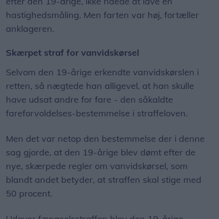
efter den 19-årige, ikke nåede at lave en
hastighedsmåling. Men farten var høj, fortæller
anklageren.
Skærpet straf for vanvidskørsel
Selvom den 19-årige erkendte vanvidskørslen i
retten, så nægtede han alligevel, at han skulle
have udsat andre for fare - den såkaldte
fareforvoldelses-bestemmelse i straffeloven.
Men det var netop den bestemmelse der i denne
sag gjorde, at den 19-årige blev dømt efter de
nye, skærpede regler om vanvidskørsel, som
blandt andet betyder, at straffen skal stige med
50 procent.
Udover fængselsstraffen blev den 19-årige