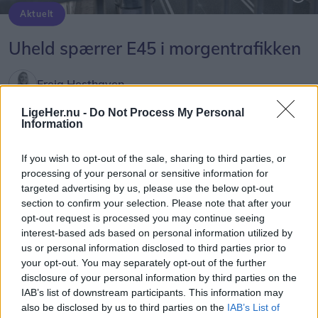
Aktuelt
Uheld spærrer E45 i morgentrafikken
Freja Hesthaven
Følg os på Discover
LigeHer.nu -
Do Not Process My Personal
Information
05. august 2026 kl. 07.40
If you wish to opt-out of the sale, sharing to third parties, or
AALBORG: Onsdag morgen er der sket et uheld
processing of your personal or sensitive information for
på E45 fra Nørresundby mod Aalborg mellem
targeted advertising by us, please use the below opt-out
afkørsel 26 T.H. Sauersvej og afkørsel 27 Aalborg
section to confirm your selection. Please note that after your
opt-out request is processed you may continue seeing
C.
interest-based ads based on personal information utilized by
us or personal information disclosed to third parties prior to
Det fremgår af Vejdirektoratets Trafikinfo.
your opt-out. You may separately opt-out of the further
disclosure of your personal information by third parties on the
IAB’s list of downstream participants. This information may
Uheldsstedet er sikret, men som følge af vragdele
also be disclosed by us to third parties on the
IAB’s List of
på kørebanen er vejen spærret i sydgående