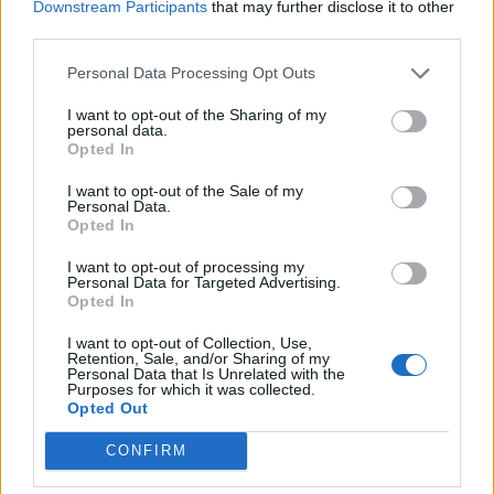
Downstream Participants
that may further disclose it to other
retning.
third parties.
Personal Data Processing Opt Outs
Det endelige arbejde forventes at være færdigt
Vis mere
I want to opt-out of the Sharing of my
omkring 08.30.
personal data.
Del artikel
Opted In
I want to opt-out of the Sale of my
Personal Data.
Opted In
I want to opt-out of processing my
Personal Data for Targeted Advertising.
Opted In
I want to opt-out of Collection, Use,
Retention, Sale, and/or Sharing of my
Personal Data that Is Unrelated with the
Purposes for which it was collected.
Opted Out
CONFIRM