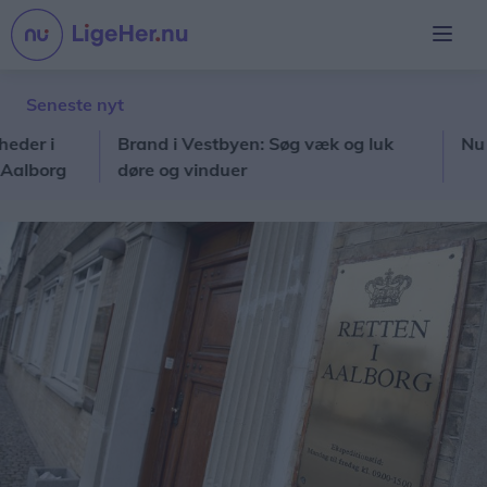
Seneste nyt
 i
Brand i Vestbyen: Søg væk og luk
Nu åbner
org
døre og vinduer