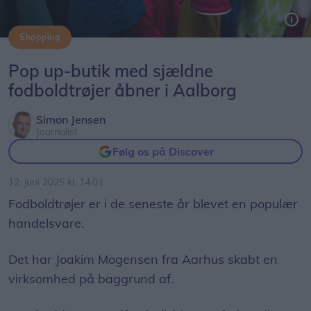
Shopping
Secondfootballshirts kommer til Aalborg med, hvad de selv kalder "Danmarks største pop up-butik med fodboldtrøjer".
Pop up-butik med sjældne
fodboldtrøjer åbner i Aalborg
Simon Jensen
Journalist
Følg os på Discover
12. juni 2025 kl. 14.01
Fodboldtrøjer er i de seneste år blevet en populær
handelsvare.
Det har Joakim Mogensen fra Aarhus skabt en
virksomhed på baggrund af.