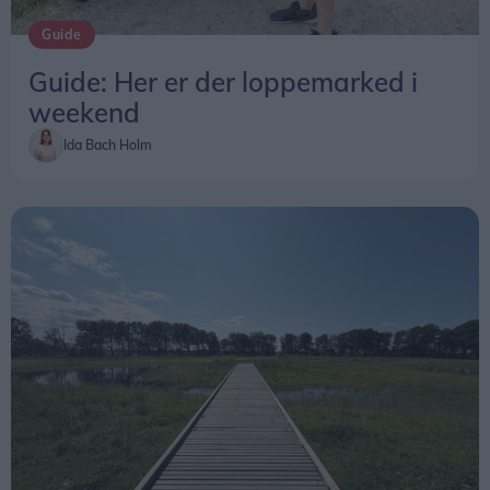
Hvor: Vester Hassing Bypark,
Guide
Vis mere
Rolighedsvej/Krogensvej/Fanøevej, 9310 Vodskov
Guide: Her er der loppemarked i
Entré: Gratis
weekend
Ida Bach Holm