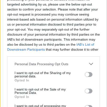
targeted advertising by us, please use the below opt-out
ny asfalt på hovedvejen ind til genbrugspladsen
section to confirm your selection. Please note that after your
som led i et større vejarbejde på Over Kæret og i
opt-out request is processed you may continue seeing
krydset ved Th. Sauers Vej.
interest-based ads based on personal information utilized by
Vis mere
us or personal information disclosed to third parties prior to
Del artikel
your opt-out. You may separately opt-out of the further
Mens genbrugspladsen er lukket, henvises
disclosure of your personal information by third parties on the
besøgende til området andre pladser.
IAB’s list of downstream participants. This information may
also be disclosed by us to third parties on the
IAB’s List of
Downstream Participants
that may further disclose it to other
Sundsholmen Genbrugsplads, Nørresundby, som
third parties.
har adressen Sundsholmen 20, 9400
Nørresundby.
Personal Data Processing Opt Outs
I want to opt-out of the Sharing of my
Åbningstiderne er mandag til fredag kl. 10.00-
personal data.
Opted In
18.00 og lørdag samt søndag kl. 08.00-18.00.
I want to opt-out of the Sale of my
Personal Data.
Storvorde Genbrugsplads, der har adressen
Opted In
Engvej 26, 9280 Storvorde.
Aktuelt
Havemarkedet finder sted i Vester Hassing Bypark ved Rolighedsvej, Krogensvej og Fanøevej i Vester Hassing.
I want to opt-out of processing my