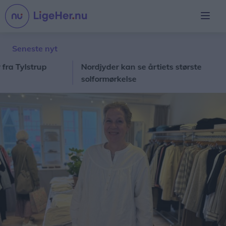
Seneste nyt
Tylstrup
Nordjyder kan se årtiets største
I
solformørkelse
v