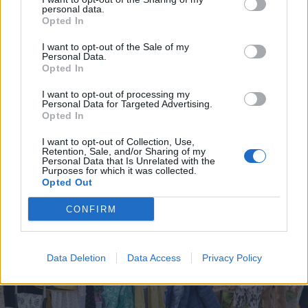
personal data.
Opted In
I want to opt-out of the Sale of my
Personal Data.
Opted In
Aktuelt
Aktuelt
I want to opt-out of processing my
Personal Data for Targeted Advertising.
Nu lukker genbrugsplads:
Brand i Vestby
Opted In
Her skal du køre hen i
og luk døre og
stedet
I want to opt-out of Collection, Use,
Retention, Sale, and/or Sharing of my
Personal Data that Is Unrelated with the
Purposes for which it was collected.
Opted Out
CONFIRM
Data Deletion
Data Access
Privacy Policy