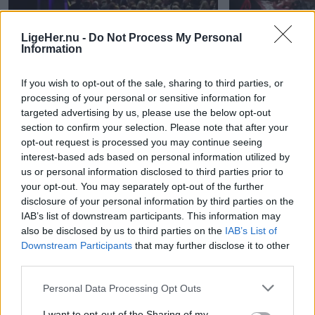
LigeHer.nu -
Do Not Process My Personal
Information
If you wish to opt-out of the sale, sharing to third parties, or
processing of your personal or sensitive information for
targeted advertising by us, please use the below opt-out
section to confirm your selection. Please note that after your
opt-out request is processed you may continue seeing
interest-based ads based on personal information utilized by
Himlen eksploderede over Tall Ships
Endnu et vægmal
us or personal information disclosed to third parties prior to
Races
your opt-out. You may separately opt-out of the further
disclosure of your personal information by third parties on the
IAB’s list of downstream participants. This information may
also be disclosed by us to third parties on the
IAB’s List of
Andre læser også
Downstream Participants
that may further disclose it to other
third parties.
Personal Data Processing Opt Outs
I want to opt-out of the Sharing of my