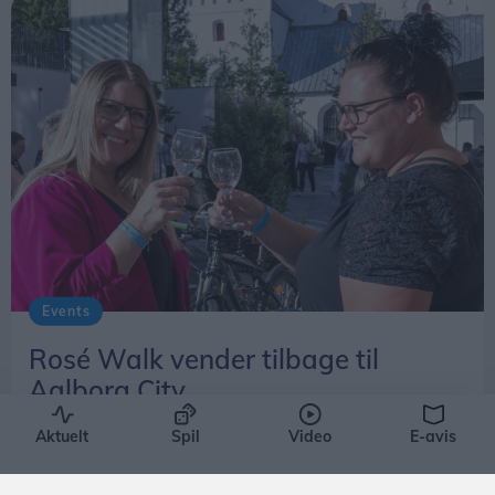
Events
Rosé Walk vender tilbage til
Aalborg City
Emilie Nesheim Shaw
Aktuelt
Spil
Video
E-avis