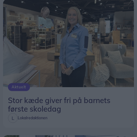
Solformørkelsen 12. august bliver den mest
markante, der kan opleves fra Danmark i mere
end 20 år, og først i 2048 bliver det muligt at
opleve en kraftigere solformørkelse herhjemme.
Vil man se det præcise tidspunkt for
solformørkelsen på en bestemt lokation kan den
findes
her
.
Aktuelt
Stor kæde giver fri på barnets
første skoledag
Lokalredaktionen