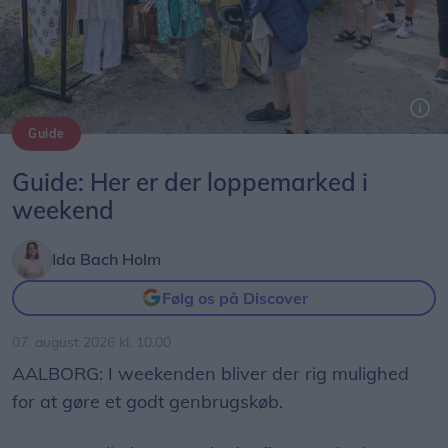
Guide
Arkivfoto: Lars Pauli
Guide: Her er der loppemarked i
weekend
Ida Bach Holm
Følg os på Discover
07. august 2026 kl. 10.00
AALBORG: I weekenden bliver der rig mulighed
for at gøre et godt genbrugskøb.