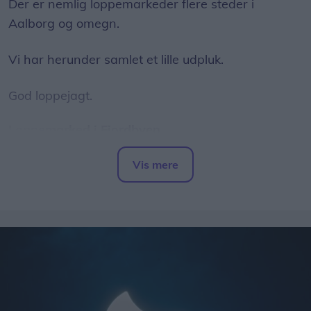
Der er nemlig loppemarkeder flere steder i
Aalborg og omegn.
Vi har herunder samlet et lille udpluk.
God loppejagt.
Loppemarked i Fjordbyen
Traditionen tro forvandles Fjordbyen den anden
Vis mere
lørdag i august til et stort og hyggeligt
Del artikel
loppemarked.
Her kan du købe andres guld fra gemmerne, og du
kan også sælge dit eget.
Alle kan nemlig frit opstille salgsboder - såfremt at
genstande efterfølgende fjernes fra Fjordbyen, og