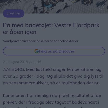
Livet her
Det kan godt være, at sommeren er på hæld, men vandtemperaturen i Vestre Fjordpark er fortsat pæn - og nu er vandet også fri for bakterier.Arkivfoto: Lasse Sand
På med badetøjet: Vestre Fjordpark
er åben igen
Vandprøver frikender bassinerne for colibakterier
Følg os på Discover
21. august 2018 kl. 11.16
AALBORG: Med lidt held sniger temperaturen sig
over 20 grader i dag. Og skulle det give dig lyst til
en sensommerdukkert, så er muligheden der nu.
Kommunen har nemlig i dag fået resultatet af de
prøver, der i fredags blev taget af badevandet i