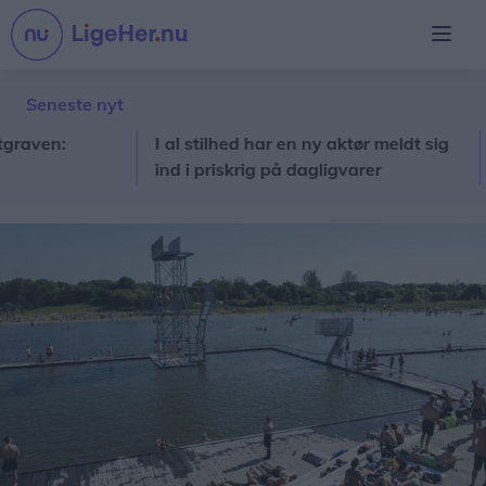
Seneste nyt
ven:
I al stilhed har en ny aktør meldt sig
Lou
ind i priskrig på dagligvarer
ker