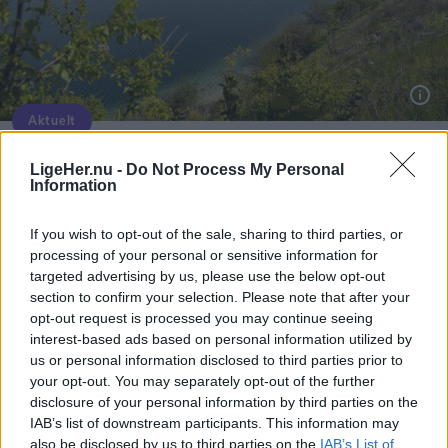
Aktuelt
Nordens Kridtgrav i Hasseris er populær, når det gælder gåture og udflugter - og flere bader også deri. Arkivfoto: Henrik Bo
Efter farlig episode i Kridtgraven:
LigeHer.nu -
Do Not Process My Personal
Information
Opfordringen er klar
If you wish to opt-out of the sale, sharing to third parties, or
Ida Bach Holm
processing of your personal or sensitive information for
targeted advertising by us, please use the below opt-out
Følg os på Discover
section to confirm your selection. Please note that after your
opt-out request is processed you may continue seeing
05. august 2026 kl. 15.32
interest-based ads based on personal information utilized by
AALBORG: Med sit turkisblå vand kan man nemt
us or personal information disclosed to third parties prior to
your opt-out. You may separately opt-out of the further
drømme sig væk til et varmt, eksotisk sted, når
disclosure of your personal information by third parties on the
man besøger Kridtgraven i Hasseris.
IAB’s list of downstream participants. This information may
also be disclosed by us to third parties on the
IAB’s List of