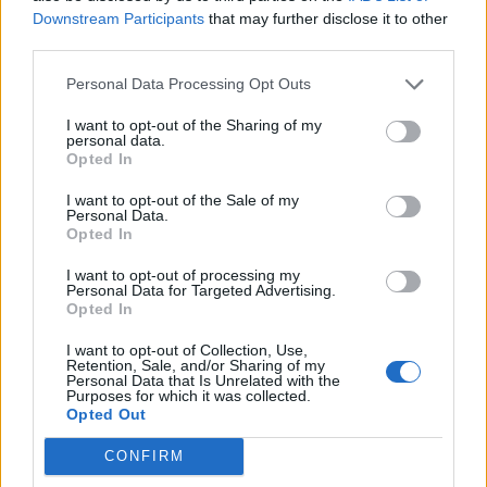
Downstream Participants
that may further disclose it to other
Her er smukt, og det kan virke indbydende at tage
third parties.
sig en dukkert i det klare vand.
Personal Data Processing Opt Outs
Men det kan være livsfarligt at bade her, og det
I want to opt-out of the Sharing of my
blev det også mandag for to unge drenge.
personal data.
Opted In
Den dramatiske oplevelse fik øjenvidnet Maria
I want to opt-out of the Sale of my
Personal Data.
Ernst Bøgedal til at dele en klar opfordring på
Opted In
Vis mere
Facebook.
Del artikel
I want to opt-out of processing my
Personal Data for Targeted Advertising.
Pas på!
Opted In
Kategorier
I want to opt-out of Collection, Use,
På
Facebook
skriver Maria Ernst Bøgedal om den
Retention, Sale, and/or Sharing of my
Personal Data that Is Unrelated with the
voldsomme episode:
Purposes for which it was collected.
Opted Out
Events
- I går blev vores smukke kridtgrav rammen om
CONFIRM
noget, jeg håber aldrig, vi kommer til at opleve