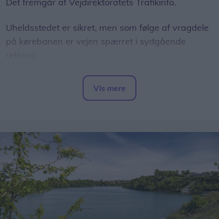
Det fremgår af Vejdirektoratets Trafikinfo.
Uheldsstedet er sikret, men som følge af vragdele
på kørebanen er vejen spærret i sydgående
retning.
Det endelige arbejde forventes at være færdigt
Vis mere
omkring 08.30.
Del artikel