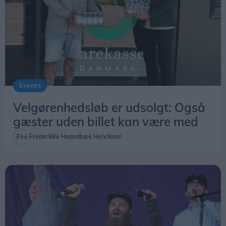
Der står også, at al færdsel i området sker på eget
ansvar.
Events
Velgørenhedsløb er udsolgt: Også
gæster uden billet kan være med
Frederikke Haandbæk Henriksen