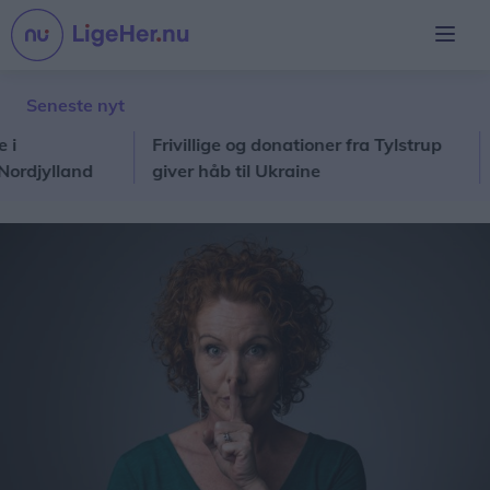
Seneste nyt
Frivillige og donationer fra Tylstrup
Nord
ylland
giver håb til Ukraine
solf