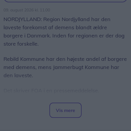
09. august 2026 kl. 11.00
Her afholdes markedsdag ved Regnmildgaard for
NORDJYLLAND: Region Nordjylland har den
tredje år i træk.
laveste forekomst af demens blandt ældre
borgere i Danmark. Inden for regionen er der dog
Her står øens beboere klar til at sælge
store forskelle.
genbrugsguld, og du kan blandt andet forvente at
finde nips, legetøj, tøj, strik og hjemmelavede
Rebild Kommune har den højeste andel af borgere
lækkerier.
med demens, mens Jammerbugt Kommune har
den laveste.
Markedet finder sted klokken 10-16.
Det skriver FOA i en pressemeddelelse.
Se også
Markedsdag på Egholm vender
tilbage
Samtidig advarer FOA om, at det stigende antal
Vis mere
borgere med demens lægger et voksende pres på
Del artikel
ældreplejen.
Loppemarked hos Kræftens Bekæmpelse
Genbrug