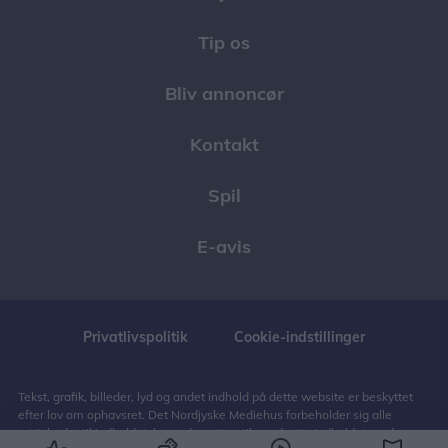
Tip os
Bliv annoncør
Kontakt
Spil
E-avis
Privatlivspolitik
Cookie-indstillinger
Tekst, grafik, billeder, lyd og andet indhold på dette website er beskyttet
efter lov om ophavsret. Det Nordjyske Mediehus forbeholder sig alle
rettigheder til indholdet, herunder retten til at udnytte indholdet med