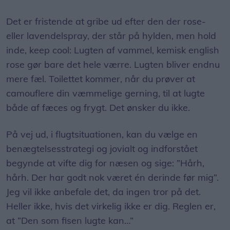
Det er fristende at gribe ud efter den der rose-
eller lavendelspray, der står på hylden, men hold
inde, keep cool: Lugten af vammel, kemisk english
rose gør bare det hele værre. Lugten bliver endnu
mere fæl. Toilettet kommer, når du prøver at
camouflere din væmmelige gerning, til at lugte
både af fæces og frygt. Det ønsker du ikke.​
På vej ud, i flugtsituationen, kan du vælge en
benægtelsesstrategi og jovialt og indforstået
begynde at vifte dig for næsen og sige: ”Hårh,
hårh. Der har godt nok været én derinde før mig”.
Jeg vil ikke anbefale det, da ingen tror på det.
Heller ikke, hvis det virkelig ikke er dig. Reglen er,
at ”Den som fisen lugte kan…” ​