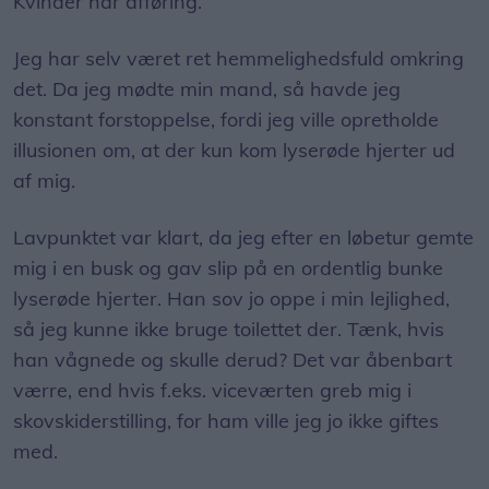
Kvinder har afføring.​
Jeg har selv været ret hemmelighedsfuld omkring
det. Da jeg mødte min mand, så havde jeg
konstant forstoppelse, fordi jeg ville opretholde
illusionen om, at der kun kom lyserøde hjerter ud
af mig.​
Lavpunktet var klart, da jeg efter en løbetur gemte
mig i en busk og gav slip på en ordentlig bunke
lyserøde hjerter. Han sov jo oppe i min lejlighed,
så jeg kunne ikke bruge toilettet der. Tænk, hvis
han vågnede og skulle derud? Det var åbenbart
værre, end hvis f.eks. viceværten greb mig i
skovskiderstilling, for ham ville jeg jo ikke giftes
med.​