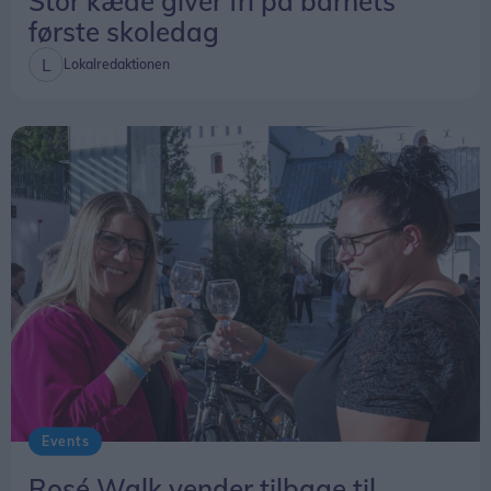
Stor kæde giver fri på barnets
første skoledag
Lokalredaktionen
Events
Rosé Walk vender tilbage til