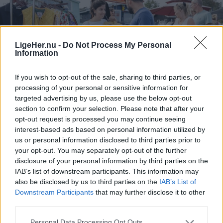
LigeHer.nu -
Do Not Process My Personal
Information
If you wish to opt-out of the sale, sharing to third parties, or
processing of your personal or sensitive information for
targeted advertising by us, please use the below opt-out
section to confirm your selection. Please note that after your
opt-out request is processed you may continue seeing
interest-based ads based on personal information utilized by
Guide
us or personal information disclosed to third parties prior to
Arkivfoto: Lars Pauli
your opt-out. You may separately opt-out of the further
Guide: Her er der loppemarked i
disclosure of your personal information by third parties on the
IAB’s list of downstream participants. This information may
weekend
also be disclosed by us to third parties on the
IAB’s List of
Downstream Participants
that may further disclose it to other
Ida Bach Holm
third parties.
Følg os på Discover
Personal Data Processing Opt Outs