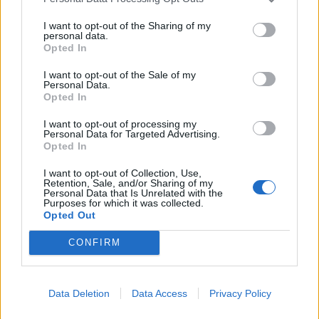
07. august 2026 kl. 10.00
I want to opt-out of the Sharing of my
personal data.
AALBORG: I weekenden bliver der rig mulighed
Opted In
for at gøre et godt genbrugskøb.
I want to opt-out of the Sale of my
Personal Data.
Opted In
Der er nemlig loppemarkeder flere steder i
Aalborg og omegn.
I want to opt-out of processing my
Personal Data for Targeted Advertising.
Opted In
Vi har herunder samlet et lille udpluk.
I want to opt-out of Collection, Use,
Retention, Sale, and/or Sharing of my
Personal Data that Is Unrelated with the
God loppejagt.
Purposes for which it was collected.
Opted Out
Loppemarked i Fjordbyen
CONFIRM
Traditionen tro forvandles Fjordbyen den anden
Vis mere
lørdag i august til et stort og hyggeligt
Del artikel
Data Deletion
Data Access
Privacy Policy
loppemarked.