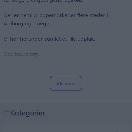
Der er nemlig loppemarkeder flere steder i
Aalborg og omegn.
Vi har herunder samlet et lille udpluk.
God loppejagt.
Loppemarked i Fjordbyen
Traditionen tro forvandles Fjordbyen den anden
Vis mere
lørdag i august til et stort og hyggeligt
Del artikel
loppemarked.
Kategorier
Her kan du købe andres guld fra gemmerne, og du
kan også sælge dit eget.