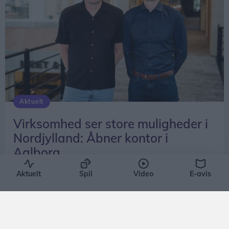
Aktuelt
Virksomhed ser store muligheder i
Nordjylland: Åbner kontor i
Aalborg
Frederikke Haandbæk Henriksen
Aktuelt
Spil
Video
E-avis