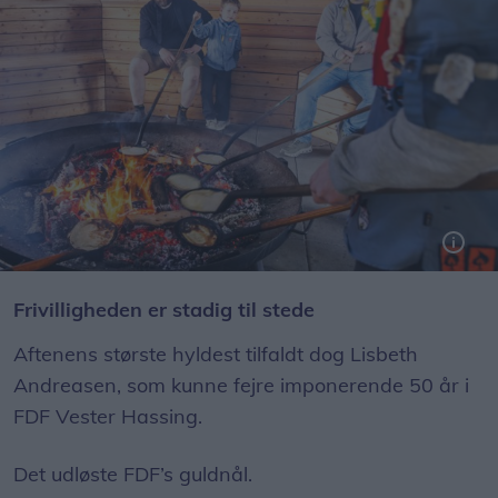
FDF Vester gik forleden på sommerferie med et hyggearrangement for børn forældre og ledere.
Foto: Expo Fotografi
Frivilligheden er stadig til stede
Aftenens største hyldest tilfaldt dog Lisbeth
Andreasen, som kunne fejre imponerende 50 år i
FDF Vester Hassing.
Det udløste FDF’s guldnål.