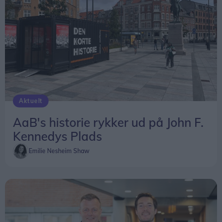
her
.
Aktuelt
AaB's historie rykker ud på John F.
Kennedys Plads
Emilie Nesheim Shaw