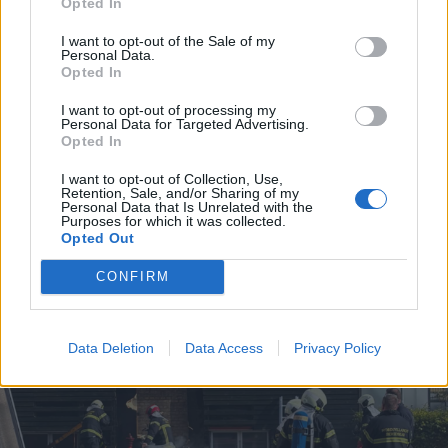
Opted In
I want to opt-out of the Sale of my
Personal Data.
Opted In
I want to opt-out of processing my
Personal Data for Targeted Advertising.
Opted In
Mad & Drikke
Shopping
I want to opt-out of Collection, Use,
Nu åbner stor Biltema-café
Populær spilbut
Retention, Sale, and/or Sharing of my
Aalborg Storce
Personal Data that Is Unrelated with the
Purposes for which it was collected.
Opted Out
CONFIRM
Data Deletion
Data Access
Privacy Policy