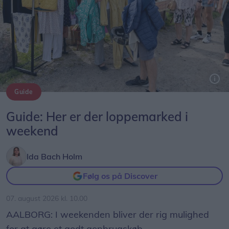
samt lukke for døre, vinduer og ventilation.
Opdateres...
Guide
Arkivfoto: Lars Pauli
Guide: Her er der loppemarked i
weekend
Ida Bach Holm
Følg os på Discover
07. august 2026 kl. 10.00
AALBORG: I weekenden bliver der rig mulighed
for at gøre et godt genbrugskøb.