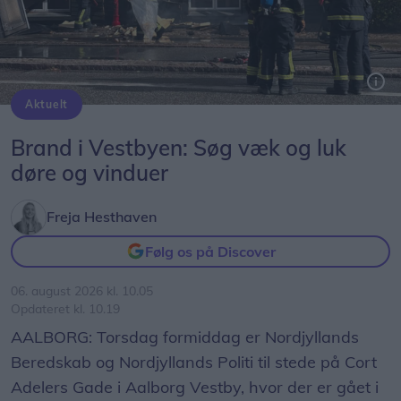
Aktuelt
Brand i Vestbyen: Søg væk og luk
døre og vinduer
Freja Hesthaven
Følg os på Discover
06. august 2026 kl. 10.05
Opdateret kl. 10.19
AALBORG: Torsdag formiddag er Nordjyllands
Beredskab og Nordjyllands Politi til stede på Cort
Adelers Gade i Aalborg Vestby, hvor der er gået i