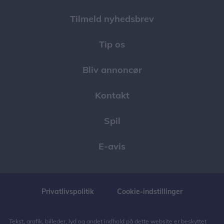
Tilmeld nyhedsbrev
Tip os
Bliv annoncør
Kontakt
Spil
E-avis
Privatlivspolitik
Cookie-indstillinger
Tekst, grafik, billeder, lyd og andet indhold på dette website er beskyttet