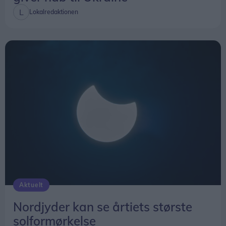
torsdag 13. august til søndag 16. august.
Lokalredaktionen
Festivalen har gratis adgang.
Aktuelt
Nordjyder kan se årtiets største
solformørkelse