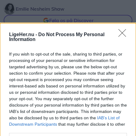
Emilie Nesheim Shaw
Følg os på Discover
08. august 2026 kl. 14.00
LigeHer.nu -
Do Not Process My Personal
Information
NORDJYLLAND: Når solen går mod horisonten
onsdag 12. august, bliver det ikke en helt
If you wish to opt-out of the sale, sharing to third parties, or
almindelig sommeraften.
processing of your personal or sensitive information for
targeted advertising by us, please use the below opt-out
section to confirm your selection. Please note that after your
Nordjyder får nemlig mulighed for at opleve den
opt-out request is processed you may continue seeing
kraftigste delvise solformørkelse, der kan ses fra
interest-based ads based on personal information utilized by
Danmark frem til 2048.
us or personal information disclosed to third parties prior to
your opt-out. You may separately opt-out of the further
disclosure of your personal information by third parties on the
Over hele landet vil Månen bevæge sig ind foran
IAB’s list of downstream participants. This information may
Solen, og afhængigt af hvor i Danmark man
also be disclosed by us to third parties on the
IAB’s List of
Downstream Participants
that may further disclose it to other
befinder sig, vil op mod 86 procent af Solens skive
third parties.
være dækket.