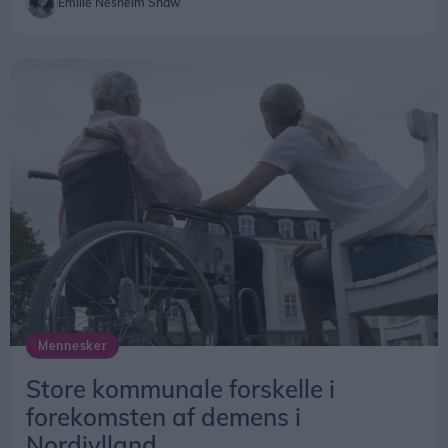
Emilie Nesheim Shaw
Ranks og Simon Red på programmet til Aalborg
Rapper Cypher.
Klokken 20 er der gratis koncert med Klumben &
Raske Penge.
Hele dagen vil der desuden være live painting og
musik fra DJs Devious og Lefthandright.
Slutter med loppemarked
Søndag 16. august bliver tempoet skruet lidt ned,
når festivalens sidste dag står i loppemarkedets
Mennesker
tegn.
Store kommunale forskelle i
forekomsten af demens i
Nordjylland