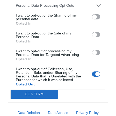
Vis mere
Personal Data Processing Opt Outs
Del artikel
Det oplyser sol26 i en pressemeddelelse.
I want to opt-out of the Sharing of my
personal data.
Opted In
Formørkelsen topper omkring klokken 20.00, kort
før solnedgang, hvilket giver gode muligheder for
I want to opt-out of the Sale of my
Personal Data.
at opleve fænomenet fra steder med frit udsyn
Opted In
mod vest.
I want to opt-out of processing my
Personal Data for Targeted Advertising.
Opted In
For mange nordjyder kan kysterne, fjordene og de
åbne landskaber danne en flot ramme om den
I want to opt-out of Collection, Use,
Retention, Sale, and/or Sharing of my
sjældne naturoplevelse, hvis vejret arter sig.
Personal Data that Is Unrelated with the
Purposes for which it was collected.
Opted Out
- En solformørkelse er en af de få begivenheder,
Aktuelt
Der kommer deltagere fra Holland, England, Spanien og Serbien.
CONFIRM
der kan få os alle til at stoppe op og kigge i
Gratis festival i Aalborg: Her er
samme retning. Det er både smukt, fascinerende
programmet
og en fantastisk anledning til at samles om Solen,
Data Deletion
Data Access
Privacy Policy