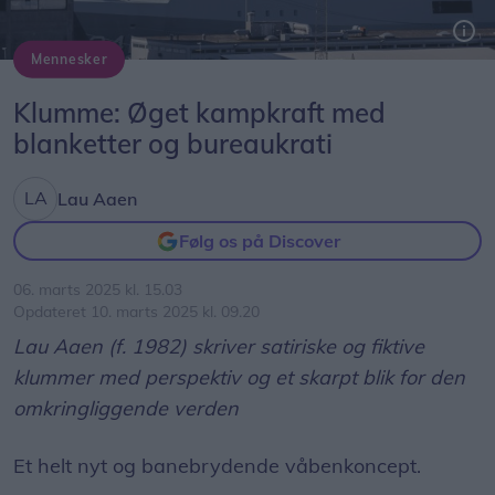
Mennesker
Nu opruster Forsvaret med bureaukrati, som kan bruges til at angribe fjenden og forvirre dem.
Arkivfoto: Henrik Bo / Grafik: Ligeher.nu
Klumme: Øget kampkraft med
blanketter og bureaukrati
Lau Aaen
Følg os på Discover
06. marts 2025 kl. 15.03
Opdateret 10. marts 2025 kl. 09.20
Lau Aaen (f. 1982) skriver satiriske og fiktive
klummer med perspektiv og et skarpt blik for den
omkringliggende verden
Et helt nyt og banebrydende våbenkoncept.