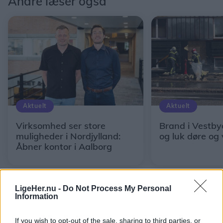
Andre læser også
Aktuelt
Aktuelt
Virksomhed ser store
Brand i Vestby
muligheder i Nordjylland:
og luk døre og
Åbner kontor i Aalborg
LigeHer.nu -
Do Not Process My Personal
Information
If you wish to opt-out of the sale, sharing to third parties, or