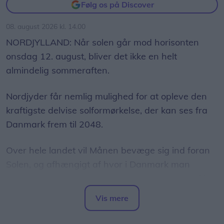
Følg os på Discover
08. august 2026 kl. 14.00
NORDJYLLAND: Når solen går mod horisonten
onsdag 12. august, bliver det ikke en helt
almindelig sommeraften.
Nordjyder får nemlig mulighed for at opleve den
kraftigste delvise solformørkelse, der kan ses fra
Danmark frem til 2048.
Over hele landet vil Månen bevæge sig ind foran
Solen, og afhængigt af hvor i Danmark man
befinder sig, vil op mod 86 procent af Solens skive
være dækket.
Vis mere
Del artikel
Det oplyser sol26 i en pressemeddelelse.