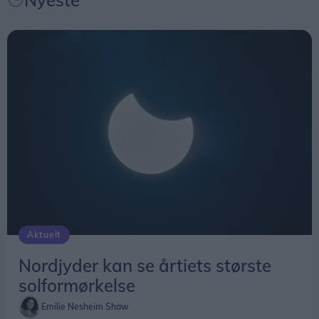
Nyeste
fælles oplevelse – og inspirere til ny viden og
nysgerrighed på naturvidenskab, siger Tina Ibsen,
der er astrofysiker og en af initiativtagerne til
Sol26.
Herunder får man et overblik over, hvornår
solformørkelsen rammer forskellige steder i
Nordjylland.
Aktuelt
Nordjyder kan se årtiets største
solformørkelse
Emilie Nesheim Shaw