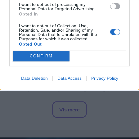
Opdateret kl. 11.23
I want to opt-out of processing my
Personal Data for Targeted Advertising.
AALBORG: Skal du på genbrugsplads, er det en
Opted In
god idé at tjekke adressen, inden du kører
I want to opt-out of Collection, Use,
hjemmefra.
Retention, Sale, and/or Sharing of my
Personal Data that Is Unrelated with the
Purposes for which it was collected.
Opted Out
Fra mandag 10. august til fredag 21. august
holder genbrugspladsen på Over Kæret i Aalborg
CONFIRM
lukket på grund af asfaltarbejde.
Data Deletion
Data Access
Privacy Policy
Lukningen skyldes, at Aalborg Kommune lægger
ny asfalt på hovedvejen ind til genbrugspladsen
som led i et større vejarbejde på Over Kæret og i
krydset ved Th. Sauers Vej.
Vis mere
Del artikel
Mens genbrugspladsen er lukket, henvises
besøgende til området andre pladser.