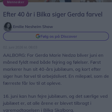
Mennesker
Gerda Marie Nedza er uddannet hos en lillebitte købmand i Herning og har altid været glad for detailbranchen.
Foto: Bilka Skalborg
Efter 40 år i Bilka siger Gerda farvel
Emilie Nesheim Shaw
Følg os på Discover
02. juni 2026 kl. 08.03
AALBORG: For Gerda Marie Nedza bliver juni en
måned fyldt med både fejring og følelser. Først
markerer hun sit 40-års jubilæum, og kort efter
siger hun farvel til arbejdslivet. En milepæl, som de
færreste får lov til at opleve.
16. juni kan hun fejre jubilæum, og det særlige ved
jubilæet er, at alle årene er blevet tilbragt i
varemodtagelsen i Bilka Skalborg.