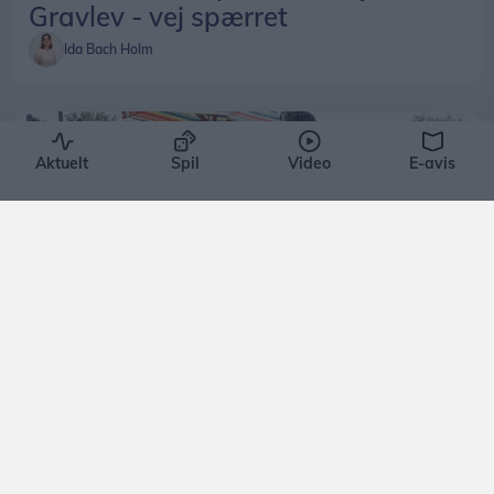
Gravlev - vej spærret
Ida Bach Holm
Aktuelt
Spil
Video
E-avis
Guide
Guide: Her er der loppemarked i