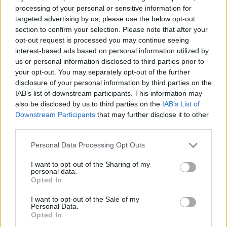
processing of your personal or sensitive information for
targeted advertising by us, please use the below opt-out
section to confirm your selection. Please note that after your
opt-out request is processed you may continue seeing
interest-based ads based on personal information utilized by
us or personal information disclosed to third parties prior to
your opt-out. You may separately opt-out of the further
disclosure of your personal information by third parties on the
IAB’s list of downstream participants. This information may
also be disclosed by us to third parties on the
IAB’s List of
Downstream Participants
that may further disclose it to other
Aktuelt
third parties.
Nu lukker genbrugsplads: Her skal du
Personal Data Processing Opt Outs
køre hen i stedet
I want to opt-out of the Sharing of my
personal data.
Emilie Nesheim Shaw
Opted In
Følg os på Discover
I want to opt-out of the Sale of my
Personal Data.
Opted In
07. august 2026 kl. 06.01