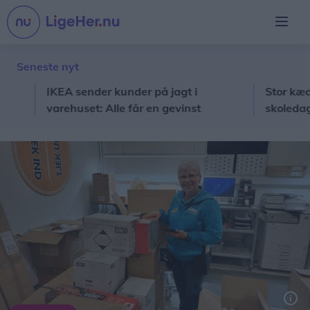
Seneste nyt
IKEA sender kunder på jagt i
Stor kæde giv
varehuset: Alle får en gevinst
skoledag