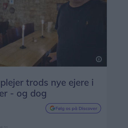
plejer trods nye ejere i
r - og dog
Følg os på Discover
08.21