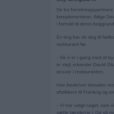
De tre forretningspartner
komplementerer, ifølge Davi
i forhold til deres baggru
Én ting har de dog til fæl
restaurant før.
- Så vi er i gang med at by
er stejl, erkender David O
ansvar i restauranten.
Han beskriver desuden men
afstikkere til Frankrig og en
- Vi har valgt noget, som v
sætte tænderne i. Og så m