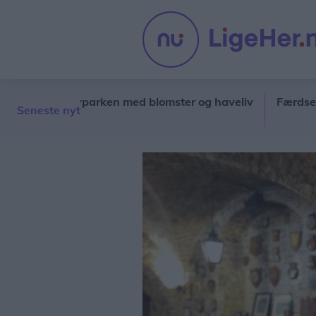
fylder byparken med blomster og haveliv
Færdselsuheld
Seneste nyt