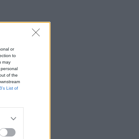
sonal or
ection to
ou may
 personal
out of the
 downstream
B’s List of