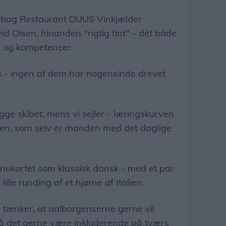
e bag Restaurant DUUS Vinkjælder
d Olsen, hinanden "rigtig fint" - dét både
nd og kompetencer.
les - ingen af dem har nogensinde drevet
gge skibet, mens vi sejler - læringskurven
lsen, som selv er manden med det daglige
ukortet som klassisk dansk - med et par
 lille runding af et hjørne af Italien.
i tænker, at aalborgenserne gerne vil
å det gerne være inkluderende på tværs