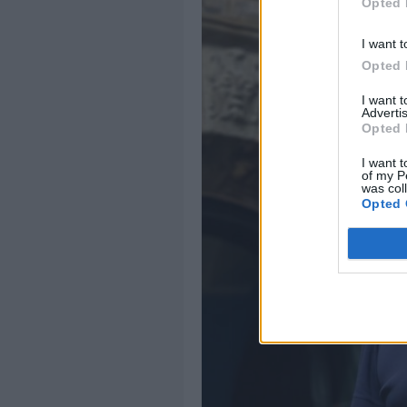
Opted 
I want t
Opted 
I want 
Advertis
Opted 
I want t
of my P
was col
Opted 