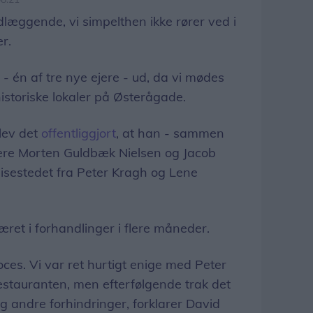
dlæggende, vi simpelthen ikke rører ved i
r.
 én af tre nye ejere - ud, da vi mødes
istoriske lokaler på Østerågade.
lev det
offentliggjort
, at han - sammen
ere Morten Guldbæk Nielsen og Jacob
isestedet fra Peter Kragh og Lene
æret i forhandlinger i flere måneder.
ces. Vi var ret hurtigt enige med Peter
estauranten, men efterfølgende trak det
og andre forhindringer, forklarer David