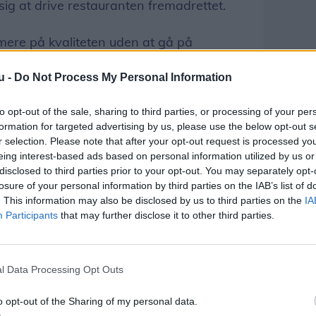
sig at drive restauranten fremadrettet.
 mere på kvaliteten uden at gå på
ne. Det er da en drøm, at Restaurant
u -
Do Not Process My Personal Information
foretrukne spise- og mødested for
gerne skabe det her samlingspunkt, fra vi
to opt-out of the sale, sharing to third parties, or processing of your per
formation for targeted advertising by us, please use the below opt-out s
r selection. Please note that after your opt-out request is processed y
eing interest-based ads based on personal information utilized by us or
disclosed to third parties prior to your opt-out. You may separately opt-
losure of your personal information by third parties on the IAB’s list of
. This information may also be disclosed by us to third parties on the
IA
Participants
that may further disclose it to other third parties.
l Data Processing Opt Outs
o opt-out of the Sharing of my personal data.