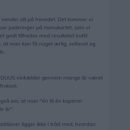
vi vender alt på hovedet. Det kommer vi
t par justeringer på menukortet, som vi
ret godt tilfredse med resultatet indtil
e, at man kan få noget ærlig, vellavet og
le.
t DUUS vinkælder gennem mange år været
efrokost.
gså om, at man "én til én kopierer
de år".
aditioner ligger ikke i tråd med, hvordan