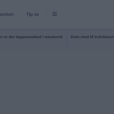
lavisen
Tip os
er loppemarked i weekend
Kom med til indvielsen af Ve