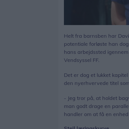
Foto: Simon Jensen
Helt fra barnsben har Davi
potentiale forløste han dog
hans arbejdssted igennem f
Vendsyssel FF.
Det er dog et lukket kapite
den nyerhvervede titel som
- Jeg tror på, at holdet ba
man godt drage en parallel
handler om at få en enhed t
Stejl læringskurve