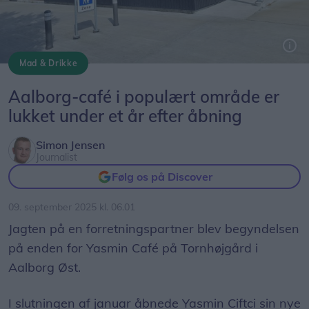
Mad & Drikke
Yasmin Cafés lokaler har til huse på Tornhøjgård - som nabo til Tornhøjcenteret, der bugner med detailbutikker og spisesteder.
Aalborg-café i populært område er
lukket under et år efter åbning
Simon Jensen
Journalist
Følg os på Discover
09. september 2025 kl. 06.01
Jagten på en forretningspartner blev begyndelsen
på enden for Yasmin Café på Tornhøjgård i
Aalborg Øst.
I slutningen af januar åbnede Yasmin Ciftci sin nye