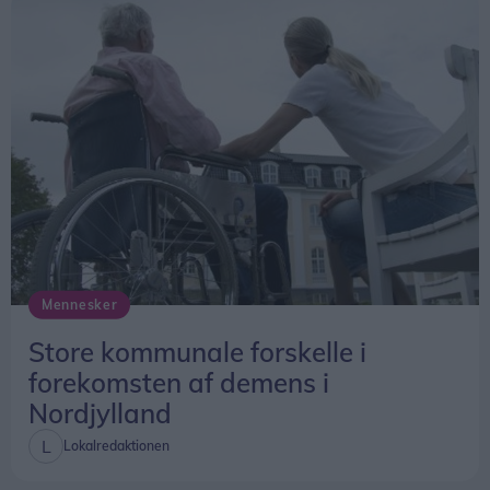
Klokken 20 er der gratis koncert med Klumben &
Raske Penge.
Hele dagen vil der desuden være live painting og
musik fra DJs Devious og Lefthandright.
Slutter med loppemarked
Søndag 16. august bliver tempoet skruet lidt ned,
når festivalens sidste dag står i loppemarkedets
Mennesker
tegn.
Store kommunale forskelle i
forekomsten af demens i
Nordjylland
Lokalredaktionen