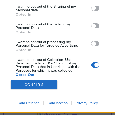
I want to opt-out of the Sharing of my
Formørkelsen topper omkring klokken 20.00, kort
personal data.
før solnedgang, hvilket giver gode muligheder for
Opted In
at opleve fænomenet fra steder med frit udsyn
I want to opt-out of the Sale of my
Personal Data.
mod vest.
Opted In
I want to opt-out of processing my
For mange nordjyder kan kysterne, fjordene og de
Personal Data for Targeted Advertising.
åbne landskaber danne en flot ramme om den
Opted In
sjældne naturoplevelse, hvis vejret arter sig.
I want to opt-out of Collection, Use,
Retention, Sale, and/or Sharing of my
Personal Data that Is Unrelated with the
- En solformørkelse er en af de få begivenheder,
Purposes for which it was collected.
Aktuelt
Der kommer deltagere fra Holland, England, Spanien og Serbien.
Opted Out
der kan få os alle til at stoppe op og kigge i
Gratis festival i Aalborg: Her er
samme retning. Det er både smukt, fascinerende
CONFIRM
programmet
og en fantastisk anledning til at samles om Solen,
dens betydning for livet på Jorden og vores plads i
Data Deletion
Data Access
Privacy Policy
Emilie Nesheim Shaw
universet. Med Sol26 vil vi give danskerne en
fælles oplevelse – og inspirere til ny viden og
Følg os på Discover