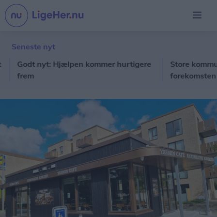
Seneste nyt
odt nyt: Hjælpen kommer hurtigere
Store kommunale fo
frem
forekomsten af de