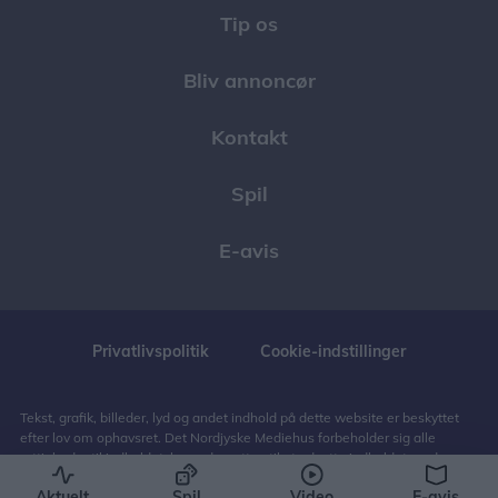
Tip os
Bliv annoncør
Kontakt
Spil
E-avis
Privatlivspolitik
Cookie-indstillinger
Tekst, grafik, billeder, lyd og andet indhold på dette website er beskyttet
efter lov om ophavsret. Det Nordjyske Mediehus forbeholder sig alle
rettigheder til indholdet, herunder retten til at udnytte indholdet med
henblik på tekst- og datamining, jf. ophavsretslovens § 11 b og DSM-
Aktuelt
Spil
Video
E-avis
direktivets artikel 4.