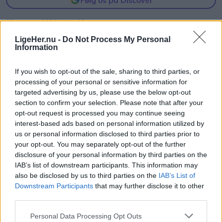
08. august 2026 kl. 14.00
NORDJYLLAND: Når solen går mod horisonten
LigeHer.nu -
Do Not Process My Personal
Information
onsdag 12. august, bliver det ikke en helt
almindelig sommeraften.
If you wish to opt-out of the sale, sharing to third parties, or
processing of your personal or sensitive information for
Nordjyder får nemlig mulighed for at opleve den
targeted advertising by us, please use the below opt-out
section to confirm your selection. Please note that after your
kraftigste delvise solformørkelse, der kan ses fra
opt-out request is processed you may continue seeing
Danmark frem til 2048.
interest-based ads based on personal information utilized by
us or personal information disclosed to third parties prior to
Over hele landet vil Månen bevæge sig ind foran
your opt-out. You may separately opt-out of the further
disclosure of your personal information by third parties on the
Solen, og afhængigt af hvor i Danmark man
IAB’s list of downstream participants. This information may
befinder sig, vil op mod 86 procent af Solens skive
also be disclosed by us to third parties on the
IAB’s List of
være dækket.
Downstream Participants
that may further disclose it to other
Vis mere
third parties.
Del artikel
Det oplyser sol26 i en pressemeddelelse.
Personal Data Processing Opt Outs