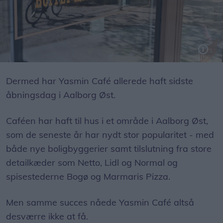
Yasmin Café havde første åbningsdag i januar i år. Men nu er den allerede lukket igen.
Dermed har Yasmin Café allerede haft sidste
åbningsdag i Aalborg Øst.
Caféen har haft til hus i et område i Aalborg Øst,
som de seneste år har nydt stor popularitet - med
både nye boligbyggerier samt tilslutning fra store
detailkæder som Netto, Lidl og Normal og
spisestederne Bogø og Marmaris Pizza.
Men samme succes nåede Yasmin Café altså
desværre ikke at få.