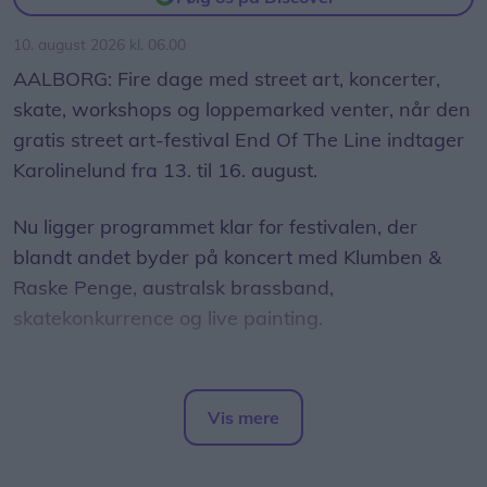
nysgerrighed på naturvidenskab, siger Tina Ibsen,
10. august 2026 kl. 06.00
der er astrofysiker og en af initiativtagerne til
AALBORG: Fire dage med street art, koncerter,
Sol26.
skate, workshops og loppemarked venter, når den
gratis street art-festival End Of The Line indtager
Herunder får man et overblik over, hvornår
Karolinelund fra 13. til 16. august.
solformørkelsen rammer forskellige steder i
Nordjylland.
Nu ligger programmet klar for festivalen, der
blandt andet byder på koncert med Klumben &
Raske Penge, australsk brassband,
skatekonkurrence og live painting.
Festivalen begynder torsdag 13. august med
dagen "Urban Ungdom", der er målrettet unge
Vis mere
mellem 13 og 24 år.
Del artikel