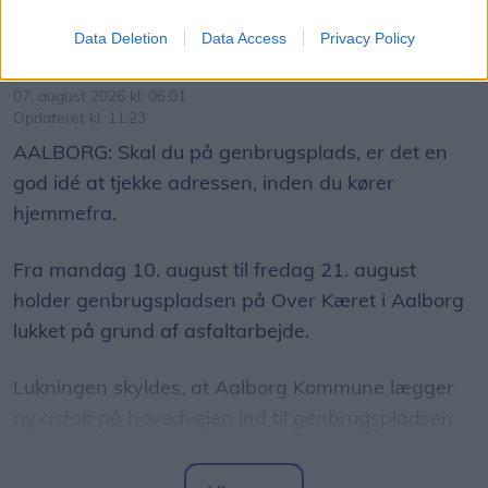
Emilie Nesheim Shaw
Data Deletion
Data Access
Privacy Policy
Følg os på Discover
07. august 2026 kl. 06.01
Opdateret kl. 11.23
AALBORG: Skal du på genbrugsplads, er det en
god idé at tjekke adressen, inden du kører
hjemmefra.
Fra mandag 10. august til fredag 21. august
holder genbrugspladsen på Over Kæret i Aalborg
lukket på grund af asfaltarbejde.
Lukningen skyldes, at Aalborg Kommune lægger
ny asfalt på hovedvejen ind til genbrugspladsen
som led i et større vejarbejde på Over Kæret og i
krydset ved Th. Sauers Vej.