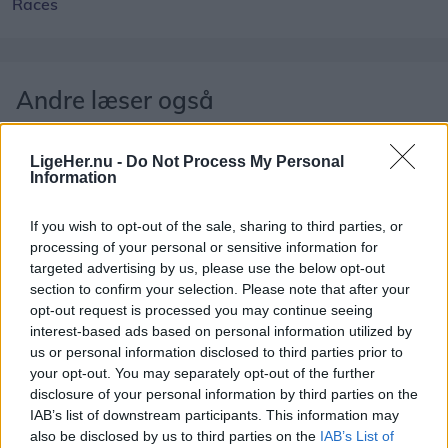
Races
Andre læser også
LigeHer.nu -
Do Not Process My Personal
Information
If you wish to opt-out of the sale, sharing to third parties, or
processing of your personal or sensitive information for
targeted advertising by us, please use the below opt-out
section to confirm your selection. Please note that after your
opt-out request is processed you may continue seeing
Aktuelt
Aktuelt
interest-based ads based on personal information utilized by
Virksomhed ser store
Brand i Vestby
us or personal information disclosed to third parties prior to
muligheder i Nordjylland:
og luk døre og
your opt-out. You may separately opt-out of the further
Åbner kontor i Aalborg
disclosure of your personal information by third parties on the
IAB’s list of downstream participants. This information may
also be disclosed by us to third parties on the
IAB’s List of