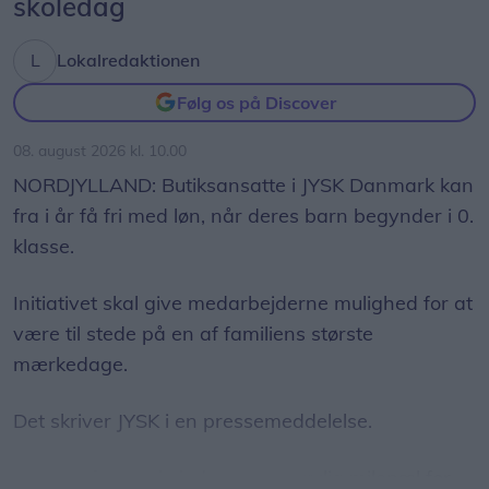
skoledag
Asfaltarbejdet er planlagt til uge 33 og 34. Hvis
tidsplanen holder, genåbner genbrugspladsen på
Lokalredaktionen
Over Kæret fredag den 21. august.
Følg os på Discover
08. august 2026 kl. 10.00
NORDJYLLAND: Butiksansatte i JYSK Danmark kan
fra i år få fri med løn, når deres barn begynder i 0.
klasse.
Initiativet skal give medarbejderne mulighed for at
være til stede på en af familiens største
mærkedage.
Det skriver JYSK i en pressemeddelelse.
Barnets første skoledag er en særlig milepæl for