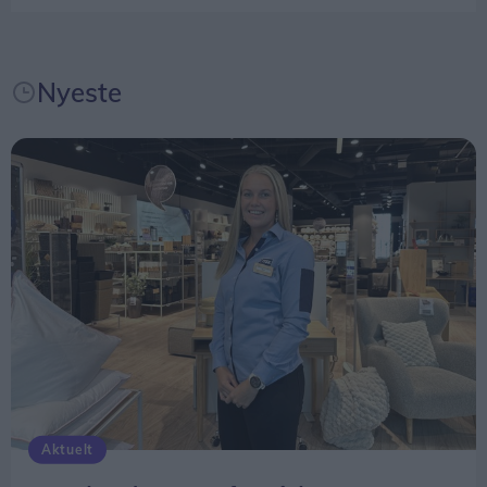
medarbejdertilfredshedsundersøgelse i februar,
hvor JYSK Danmark opnåede sine hidtil højeste
resultater for arbejdsglæde og loyalitet.
Nyeste
- Vi har haft flotte målinger i mange år, men det
er første gang, vi scorer så højt. Vi vil fortsat
udvikle os som arbejdsplads og skabe initiativer,
der gør en positiv forskel for medarbejderne – som
for eksempel fri på barnets første skoledag, siger
Bo Viktor Andersen.
En vigtig dag for familien
Butikscheferne Jane Hovaldt Larsen fra JYSK Friis i
Aalborg og Kasper Horne Rasmussen fra JYSK
Nørresundby er blandt de medarbejdere, der får
Aktuelt
glæde af den nye ordning.