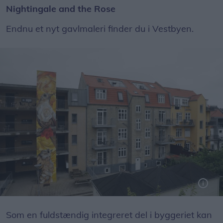
Nightingale and the Rose
Endnu et nyt gavlmaleri finder du i Vestbyen.
I Vestbyen kan du opleve britiske Curtis Hyltons nye værk, Nightingale and the Rose.
Som en fuldstændig integreret del i byggeriet kan