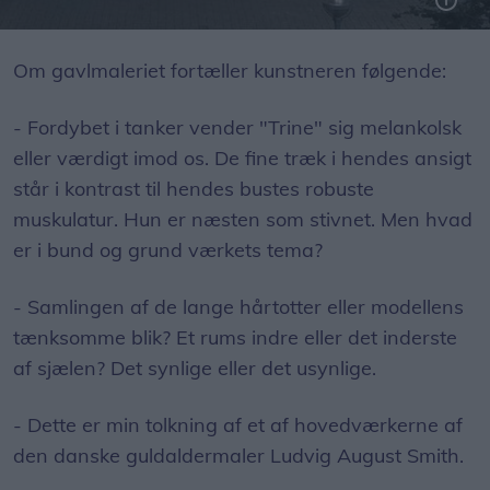
Velkommen til Trine - som er malet af den franske kunstner Hopare.
Om gavlmaleriet fortæller kunstneren følgende:
- Fordybet i tanker vender "Trine" sig melankolsk
eller værdigt imod os. De fine træk i hendes ansigt
står i kontrast til hendes bustes robuste
muskulatur. Hun er næsten som stivnet. Men hvad
er i bund og grund værkets tema?
- Samlingen af de lange hårtotter eller modellens
tænksomme blik? Et rums indre eller det inderste
af sjælen? Det synlige eller det usynlige.
- Dette er min tolkning af et af hovedværkerne af
den danske guldaldermaler Ludvig August Smith.