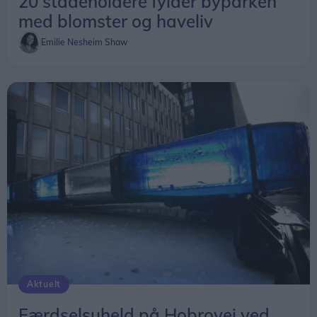
20 stadeholdere fylder byparken
med blomster og haveliv
Emilie Nesheim Shaw
Aktuelt
Færdselsuheld på Hobrovej ved