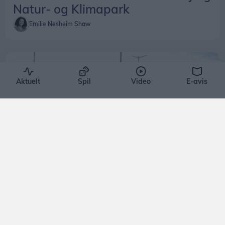
Natur- og Klimapark
Emilie Nesheim Shaw
Aktuelt
Spil
Video
E-avis
Aktuelt
Nu lukker genbrugsplads: Her skal