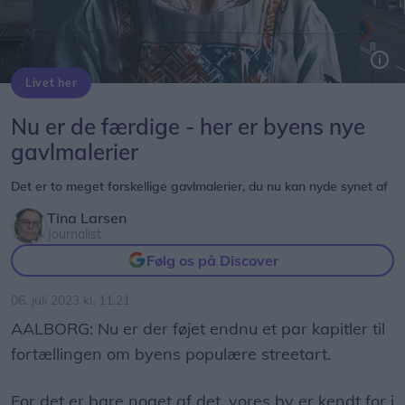
Livet her
Gavlmaleriet her i Danmarksgade er blot det seneste i en række af værker, der kommer til byen i år.
Nu er de færdige - her er byens nye
gavlmalerier
Det er to meget forskellige gavlmalerier, du nu kan nyde synet af
Tina Larsen
Journalist
Følg os på Discover
06. juli 2023 kl. 11.21
AALBORG: Nu er der føjet endnu et par kapitler til
fortællingen om byens populære streetart.
For det er bare noget af det, vores by er kendt for i