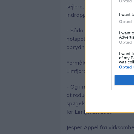
Opted 
sejlere, dykkere og andre b
indrapportere, når de finder
I want t
Opted 
- Sådan kan vi få et bedre 
I want 
Advertis
hotspots. Det giver os bedr
Opted 
oprydningen, lyder vurderi
I want t
of my P
Formålet med det hele er 
was col
Opted 
Limfjord
- Og i modsætning til mange
at reducerede udledningen
spøgelsesnet meget håndgr
for Limfjordsrådet.
Jesper Appel fra virksomh