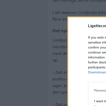
den vestlige del af Limfjor
I alt skønner Limfjordsråde
flere end 1.000 spøgelsesn
LigeHer.n
Det nye værktøj skal find
If you wish 
Limfjordsrådet har gentag
sensitive in
ministre, og sidst i april,
confirm you
continue se
med den nye minister for fi
information 
op.
further disc
participants
- Det er vores håb, at vi, 
Downstream 
endnu mere, kan få tilført 
siger Jens Lauritzen, som i
Persona
det nye digitale indberetni
I want t
- Det nye værktøj er nemt a