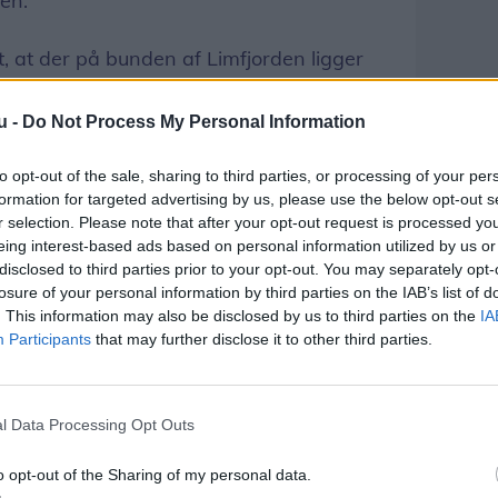
den.
t, at der på bunden af Limfjorden ligger
et.
u -
Do Not Process My Personal Information
e hotspots
to opt-out of the sale, sharing to third parties, or processing of your per
ne gange påpeget problemet overfor flere
formation for targeted advertising by us, please use the below opt-out s
 når rådets formand, Jens Lauritzen, mødes
r selection. Please note that after your opt-out request is processed y
eing interest-based ads based on personal information utilized by us or
skeri, vil problematikken igen blive taget
disclosed to third parties prior to your opt-out. You may separately opt-
losure of your personal information by third parties on the IAB’s list of
. This information may also be disclosed by us to third parties on the
IA
ved at konkretisere omfanget af problemet
Participants
that may further disclose it to other third parties.
de nødvendige midler til oprydningen,
 samme åndedrag slår kraftigt til lyd for
l Data Processing Opt Outs
ngsværktøj.
o opt-out of the Sharing of my personal data.
t bruge, og vi håber, mange fiskere,