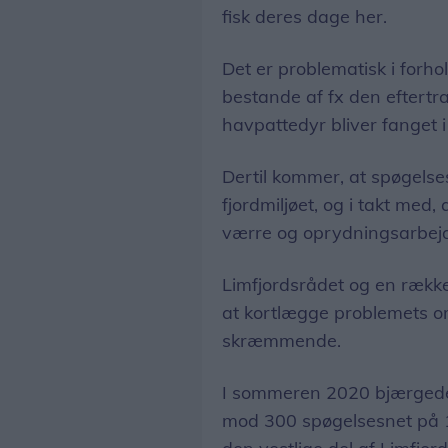
fisk deres dage her.
Det er problematisk i forho
bestande af fx den eftert
havpattedyr bliver fanget i
Dertil kommer, at spøgelses
fjordmiljøet, og i takt med, 
værre og oprydningsarbejd
Limfjordsrådet og en række
at kortlægge problemets om
skræmmende.
I sommeren 2020 bjærgede
mod 300 spøgelsesnet på 14