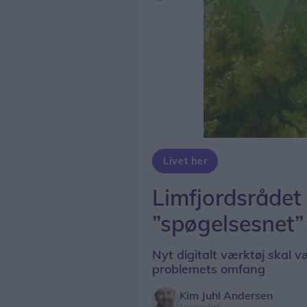
Livet her
Limfjordsrådet
”spøgelsesnet”
Nyt digitalt værktøj skal v
problemets omfang
Kim Juhl Andersen