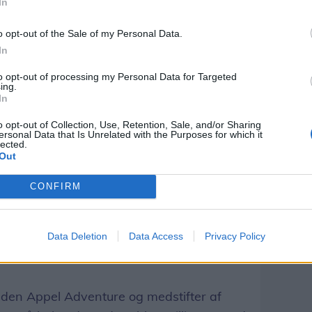
In
rugere af fjorden vil hjælpe med at
 eller mister fiskeredskaber i fjorden.
o opt-out of the Sale of my Personal Data.
In
overblik over problemet og lokalisere
to opt-out of processing my Personal Data for Targeted
ing.
e forudsætninger for at få gang i
In
ngen fra Jens Lauritzen.
o opt-out of Collection, Use, Retention, Sale, and/or Sharing
ersonal Data that Is Unrelated with the Purposes for which it
at skabe en renere og mere bæredygtig
lected.
Out
CONFIRM
 af de tiltag, vi ellers arbejder med - fx
 af næringsstoffer - er indsatsen mod
Data Deletion
Data Access
Privacy Policy
ibelig og visuel, fremhæver formanden
eden Appel Adventure og medstifter af