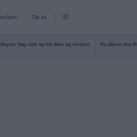
lavisen
Tip os
 Søg væk og luk døre og vinduer
Nu åbner stor Biltema