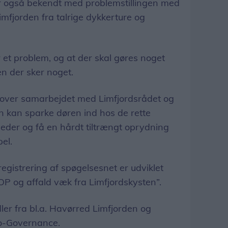
r også bekendt med problemstillingen med
mfjorden fra talrige dykkerture og
ar et problem, og at der skal gøres noget
en der sker noget.
å over samarbejdet med Limfjordsrådet og
n kan sparke døren ind hos de rette
eder og få en hårdt tiltrængt oprydning
el.
 registrering af spøgelsesnet er udviklet
OP og affald væk fra Limfjordskysten”.
dler fra bl.a. Havørred Limfjorden og
Co-Governance.