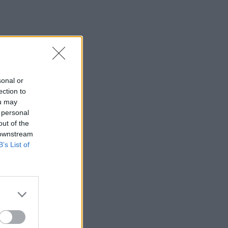
sonal or
ection to
ou may
 personal
out of the
 downstream
B’s List of