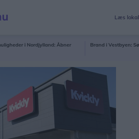
Læs loka
r i Nordjylland: Åbner
Brand i Vestbyen: Søg væk o