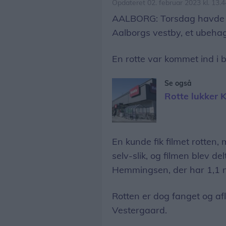
Opdateret 02. februar 2023 kl. 13.4
AALBORG: Torsdag havde 
Aalborgs vestby, et ubehag
En rotte var kommet ind i b
Se også
Rotte lukker 
En kunde fik filmet rotten
selv-slik, og filmen blev d
Hemmingsen, der har 1,1 mi
Rotten er dog fanget og af
Vestergaard.