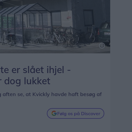
e er slået ihjel -
r dog lukket
g aften se, at Kvickly havde haft besøg af
Følg os på Discover