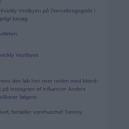
4
Kvickly Vestbyen på Dannebrogsgade i
eligt besøg.
utikken.
Kvickly Vestbyen
, mens den løb hen over reolen med bland-
elt på Instagram af influencer Anders
llioner følgere.
livet, fortæller varehuschef Tommy