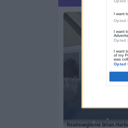
Opted 
I want t
Opted 
I want 
Advertis
Opted 
I want t
of my P
was col
Opted 