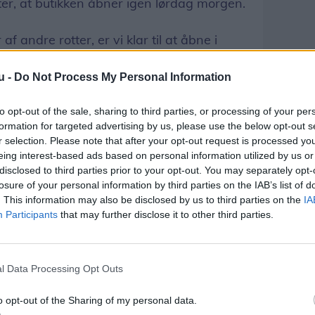
er, at butikken åbner igen lørdag morgen.
f andre rotter, er vi klar til at åbne i
u -
Do Not Process My Personal Information
gt omkring, at besøget blev filmet og delt
to opt-out of the sale, sharing to third parties, or processing of your per
formation for targeted advertising by us, please use the below opt-out s
r selection. Please note that after your opt-out request is processed y
re ved, at en rotte kommer ind i butikken,
eing interest-based ads based on personal information utilized by us or
ke er andre, og at der bliver gjort rent og
disclosed to third parties prior to your opt-out. You may separately opt-
losure of your personal information by third parties on the IAB’s list of
siger han.
. This information may also be disclosed by us to third parties on the
IA
Participants
that may further disclose it to other third parties.
Del artikel
l Data Processing Opt Outs
o opt-out of the Sharing of my personal data.