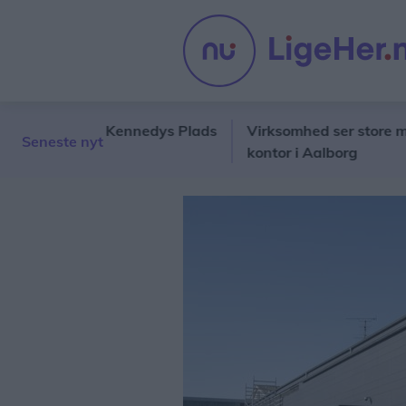
å John F. Kennedys Plads
Virksomhed ser store mulighede
Seneste nyt
kontor i Aalborg