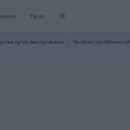
lavisen
Tip os
g luk døre og vinduer
Nu åbner stor Biltema-café
N