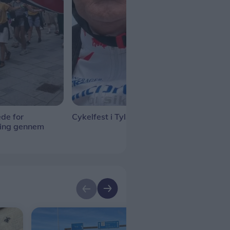
de for
Cykelfest i Tylstrup
Tall
ning gennem
gan