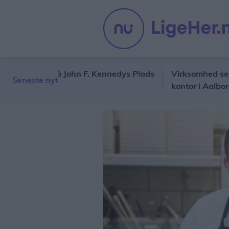
kker ud på John F. Kennedys Plads
Virksomhed ser store
Seneste nyt
kontor i Aalborg