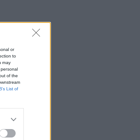
sonal or
ection to
ou may
 personal
out of the
 downstream
B’s List of