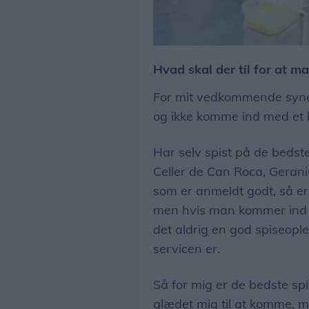
Når man går på restaurant, skal man være åben over for, hvad der skal
Hvad skal der til for at 
For mit vedkommende syne
og ikke komme ind med et kr
Har selv spist på de bedste
Celler de Can Roca, Gerani
som er anmeldt godt, så er
men hvis man kommer ind med
det aldrig en god spiseop
servicen er.
Så for mig er de bedste spi
glædet mig til at komme, m