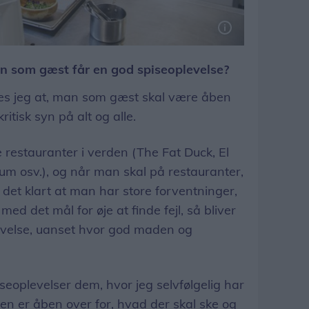
 ske og hvilke retter og vine, der serveres, mener Christian Nurup. Foto: Kim Dahl Hansen
man som gæst får en god spiseoplevelse?
s jeg at, man som gæst skal være åben
itisk syn på alt og alle.
 restauranter i verden (The Fat Duck, El
um osv.), og når man skal på restauranter,
 det klart at man har store forventninger,
 det mål for øje at finde fejl, så bliver
levelse, uanset hvor god maden og
seoplevelser dem, hvor jeg selvfølgelig har
en er åben over for, hvad der skal ske og