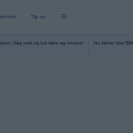
lavisen
Tip os
Søg væk og luk døre og vinduer
Nu åbner stor Biltema-c