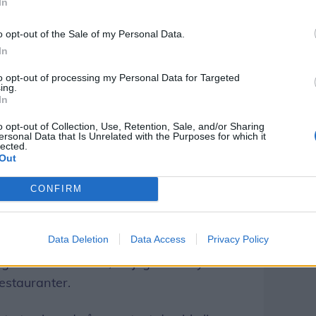
In
t asiatiske islæt - lidt som sushi - og så
nemælk, et meget dansk produkt, og
o opt-out of the Sale of my Personal Data.
 som stammer fra Sydamerika med lime,
In
to opt-out of processing my Personal Data for Targeted
ing.
dt sammen og virkelig viser fusionsmad på
In
le råvarerne arbejder sammen og danner
o opt-out of Collection, Use, Retention, Sale, and/or Sharing
ersonal Data that Is Unrelated with the Purposes for which it
 tingene overdøver hinanden, men bare
lected.
Out
CONFIRM
for Aalborgs restaurantliv?
restaurantbranchen (i Aalborg, red.)
Data Deletion
Data Access
Privacy Policy
leret på den danske restaurantscene,
gode restauranter, så jeg ser en lys
estauranter.