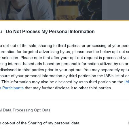
u -
Do Not Process My Personal Information
to opt-out of the sale, sharing to third parties, or processing of your per
formation for targeted advertising by us, please use the below opt-out s
r selection. Please note that after your opt-out request is processed y
eing interest-based ads based on personal information utilized by us or
disclosed to third parties prior to your opt-out. You may separately opt-
to: Kim Dahl Hansen
losure of your personal information by third parties on the IAB’s list of
t menukort?
. This information may also be disclosed by us to third parties on the
IA
Participants
that may further disclose it to other third parties.
t vælge mellem sine retter, men p.t. er det
som vi modner i soja og griller med
ve og serverer med en sauce på
l Data Processing Opt Outs
lie og honning. Jeg synes, at den meget
 vil have her på stedet; laksen, som er et
o opt-out of the Sharing of my personal data.