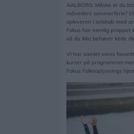
AALBORG: Måske er du bland
måneders sommerferie? Elle
opleveren i selskab med and
Fokus har nemlig proppet 
så du ikke behøver kede d
Vi har samlet vores favori
kurser på programmet med 
Fokus Folkeoplysnings hje