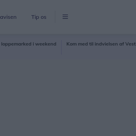
lavisen
Tip os
pemarked i weekend
Kom med til indvielsen af Vestbjerg