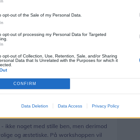
In
o opt-out of the Sale of my Personal Data.
In
to opt-out of processing my Personal Data for Targeted
ing.
In
o opt-out of Collection, Use, Retention, Sale, and/or Sharing
ersonal Data that Is Unrelated with the Purposes for which it
lected.
Out
dfolde dig kreativt, er keramikkurset her
CONFIRM
s tre gange hen over sommeren, og det er
odt rundt om forskellige teknikker.
Data Deletion
Data Access
Privacy Policy
 fokus på stilleben:
n' - ikke noget med stille ben, men derimod
 rolige og æstetiske. På workshoppen vil