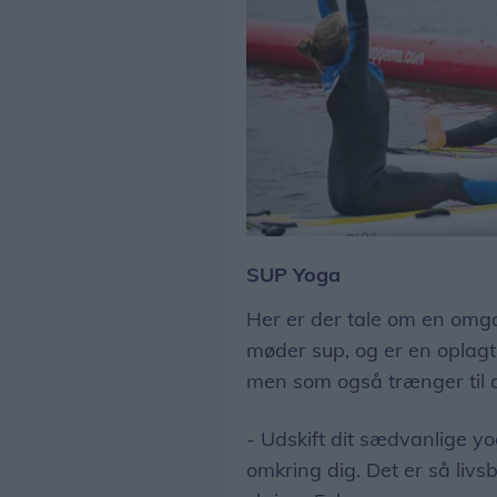
Den er god nok: Du kan både dyrke yoga og stå på SUP-board på én gang. Arkivfoto: Diana Holm
SUP Yoga
Her er der tale om en omga
møder sup, og er en oplagt 
men som også trænger til a
- Udskift dit sædvanlige 
omkring dig. Det er så liv