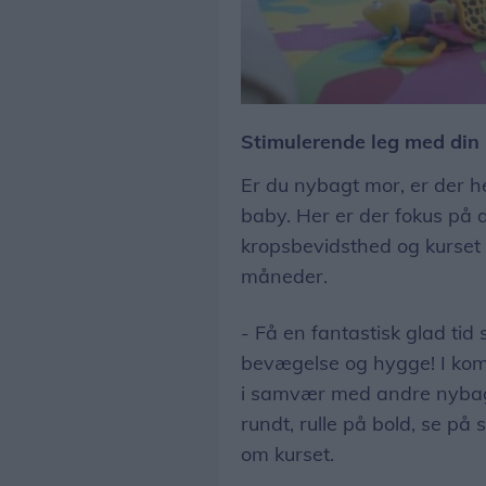
Stimulerende leg med din
Er du nybagt mor, er der he
baby. Her er der fokus på d
kropsbevidsthed og kurset er
måneder.
- Få en fantastisk glad t
bevægelse og hygge! I kom
i samvær med andre nybagte
rundt, rulle på bold, se p
om kurset.