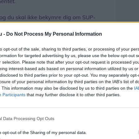
entet.
, og du skal ikke bekymre dig om SUP-
nde - det er en med i prisen.
u -
Do Not Process My Personal Information
? Så skal du være hurtig! Der er stadig
to opt-out of the sale, sharing to third parties, or processing of your per
oregår allerede lørdag 11. juni fra kl.
formation for targeted advertising by us, please use the below opt-out s
r selection. Please note that after your opt-out request is processed y
eing interest-based ads based on personal information utilized by us or
disclosed to third parties prior to your opt-out. You may separately opt-
losure of your personal information by third parties on the IAB’s list of
. This information may also be disclosed by us to third parties on the
IA
Participants
that may further disclose it to other third parties.
l Data Processing Opt Outs
o opt-out of the Sharing of my personal data.