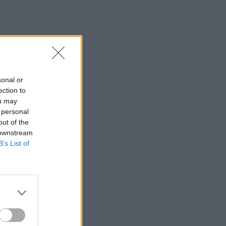
sonal or
ection to
ou may
 personal
out of the
 downstream
B’s List of