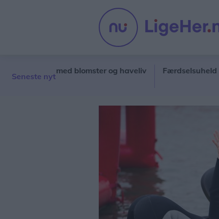
 byparken med blomster og haveliv
Færdselsuheld på Hob
Seneste nyt