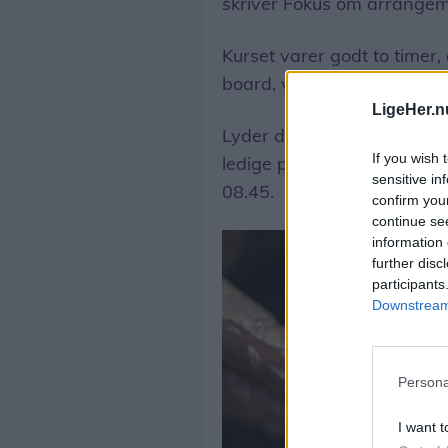
skriver Fokus om arrangem
Kurset varer godt to timer
board, våddragt eller ligne
LigeHer.n
Lyder det som noget for dig
If you wish 
ledige pladser, men kurset f
sensitive in
08.45.
confirm you
continue se
information 
further disc
participants
Downstream 
Persona
I want t