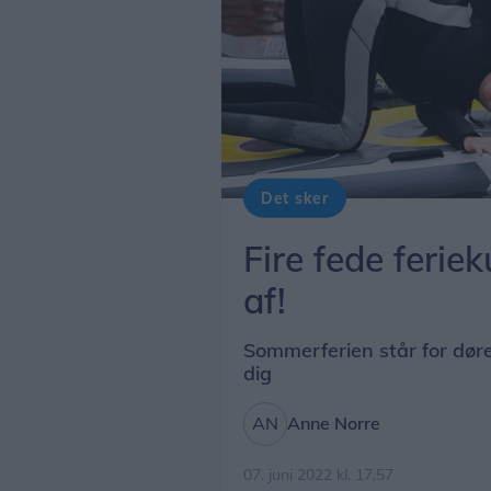
Det sker
Fire fede ferie
af!
Sommerferien står for døre
dig
Anne Norre
07. juni 2022 kl. 17.57