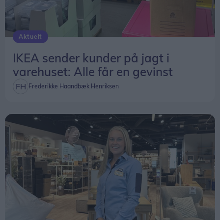
Samtidig topper meteorsværmen Perseiderne,
som under gode forhold kan sende op mod 150
Aktuelt
stjerneskud over himlen i timen.
IKEA sender kunder på jagt i
varehuset: Alle får en gevinst
Dermed kan nordjyder være heldige at opleve
både Solen, Månen og stjerneskud på én og
Frederikke Haandbæk Henriksen
samme aften, hvis skyerne holder sig væk.
- Det særlige ved solformørkelsen er, at den både
er konkret og kosmisk på samme tid. Man kan stå
med sine børn, venner eller naboer og se Månen
bevæge sig ind foran Solen - og samtidig mærke
forbindelsen til de samme fænomener, som
mennesker har undret sig over i tusinder af år,
siger Tina Ibsen.