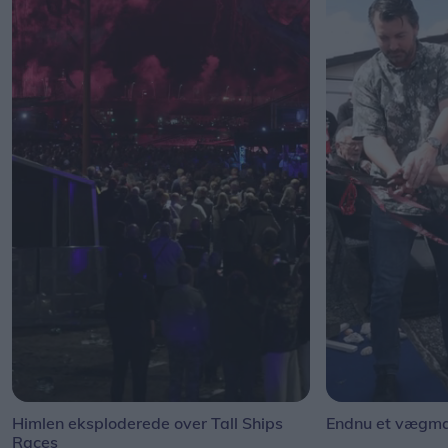
Himlen eksploderede over Tall Ships
Endnu et vægmal
Races