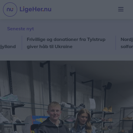
Seneste nyt
Frivillige og donationer fra Tylstrup
Nordjyder k
nd
giver håb til Ukraine
solformørk