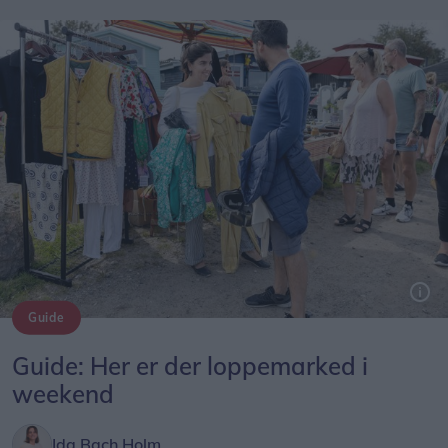
Guide
Arkivfoto: Lars Pauli
Guide: Her er der loppemarked i
weekend
Ida Bach Holm