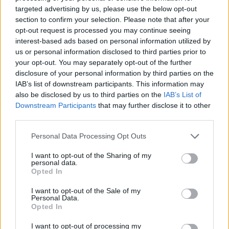
loppemarked.
targeted advertising by us, please use the below opt-out
section to confirm your selection. Please note that after your
opt-out request is processed you may continue seeing
Her kan du købe andres guld fra gemmerne, og du
interest-based ads based on personal information utilized by
kan også sælge dit eget.
us or personal information disclosed to third parties prior to
your opt-out. You may separately opt-out of the further
disclosure of your personal information by third parties on the
Alle kan nemlig frit opstille salgsboder - såfremt at
IAB’s list of downstream participants. This information may
genstande efterfølgende fjernes fra Fjordbyen, og
also be disclosed by us to third parties on the
IAB’s List of
der ryddes op ved den pågældende stand.
Downstream Participants
that may further disclose it to other
third parties.
Læs mere om regler og information om opstilling
Personal Data Processing Opt Outs
af boder
her
.
I want to opt-out of the Sharing of my
personal data.
Opted In
Markedet finder sted klokken 10-16 i Fjordbyen
Aktuelt
ved Vestbyen.
Beredskabsstyrelsens nye opgørelse, Redningsberedskabet i tal 2025, viser at Region Nordjylland er den region, der havde den mest positive udvikling.
I want to opt-out of the Sale of my
Personal Data.
Godt nyt: Hjælpen kommer hurtigere
Opted In
Markedsdag på Egholm
frem
I want to opt-out of processing my