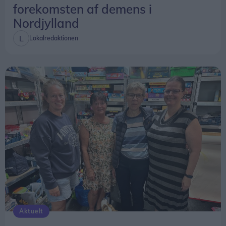
førsteudrykningen skulle afgå senest fem minutter
forekomsten af demens i
efter, at alarmen var modtaget.
Nordjylland
Lokalredaktionen
Det krav er nu afskaffet. Fremover skal
kommunerne i stedet fastsætte lokale mål for den
samlede responstid fra alarm til ankomst på
skadestedet.
Beredskabsstyrelsen understreger dog, at
ændringen først trådte i kraft sidst på året, og at
tallene for 2025 derfor ikke kan bruges til at
vurdere, om de nye regler har haft betydning for
afgangstiderne.
Aktuelt