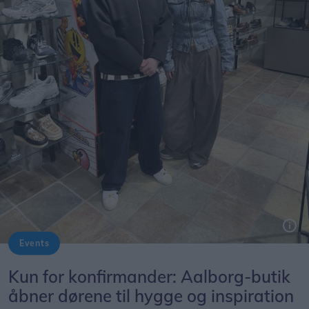
Events
Butler Loftet i Algade inviterer til en inspirationsrig aften for de kommende konfirmander.
Kun for konfirmander: Aalborg-butik
åbner dørene til hygge og inspiration