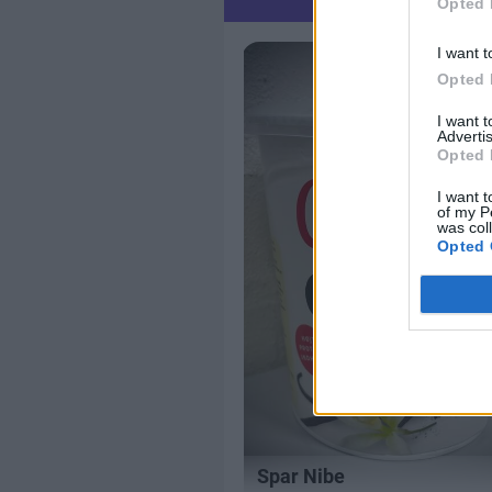
Opted 
I want t
Opted 
I want 
Advertis
Opted 
I want t
of my P
was col
Opted 