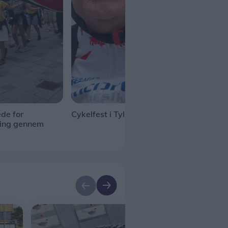
de for
Cykelfest i Tylstrup
Tall
ning gennem
gan