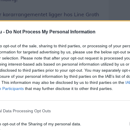
r korarrangementet ligger hos Line Groth
e populære "SYNG! SYNG! SYNG!"-projekter.
ng og engagement danner rammen for en
u -
Do Not Process My Personal Information
et redskab til at skabe opmærksomhed,
to opt-out of the sale, sharing to third parties, or processing of your per
ring vigtige emner.
formation for targeted advertising by us, please use the below opt-out s
r selection. Please note that after your opt-out request is processed y
ange, der baner vejen" finder sted den 1.
eing interest-based ads based on personal information utilized by us or
lletter kan købes via Musikkens Hus'
disclosed to third parties prior to your opt-out. You may separately opt-
losure of your personal information by third parties on the IAB’s list of
. This information may also be disclosed by us to third parties on the
IA
Participants
that may further disclose it to other third parties.
Del artikel
l Data Processing Opt Outs
o opt-out of the Sharing of my personal data.