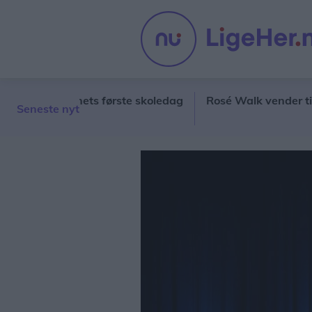
 på barnets første skoledag
Rosé Walk vender tilbage til
Seneste nyt