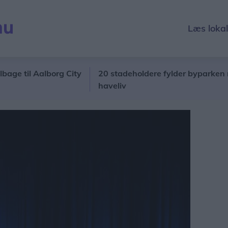
Læs loka
 Aalborg City
20 stadeholdere fylder byparken med blo
haveliv