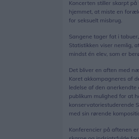
Koncerten stiller skarpt p
hjemmet, at miste en foræld
for seksuelt misbrug.
Sangene tager fat i tabuer
Statistikken viser nemlig, 
mindst én elev, som er berø
Det bliver en aften med nær
Koret akkompagneres af de
ledelse af den anerkendte 
publikum mulighed for at h
konservatoriestuderende S
med sin rørende kompositi
Konferencier på aftenen er
skarpe og indsigtsfulde for