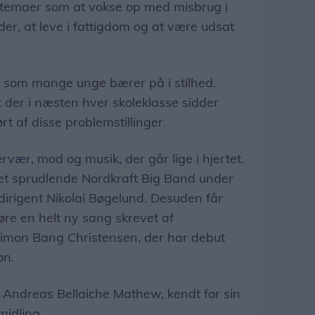
å temaer som at vokse op med misbrug i
er, at leve i fattigdom og at være udsat
, som mange unge bærer på i stilhed.
at der i næsten hver skoleklasse sidder
rt af disse problemstillinger.
vær, mod og musik, der går lige i hjertet.
t sprudlende Nordkraft Big Band under
dirigent Nikolai Bøgelund. Desuden får
øre en helt ny sang skrevet af
imon Bang Christensen, der har debut
on.
 Andreas Bellaiche Mathew, kendt for sin
midling.