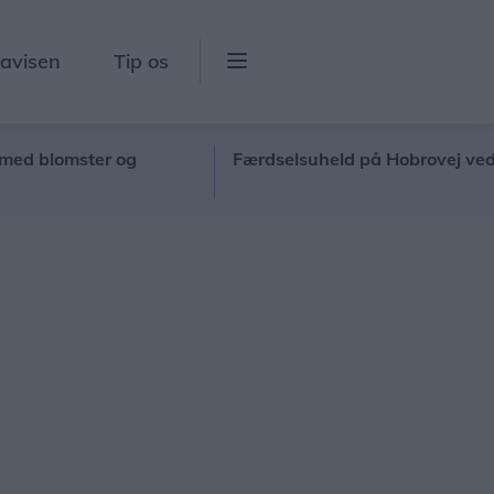
lavisen
Tip os
mster og
Færdselsuheld på Hobrovej ved Gravlev