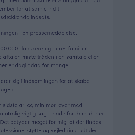
rg - heriblandt Anne Hjørringgaard - på
mber for at samle ind til
dsdækkende indsats.
eningen i en pressemeddelelse.
0.000 danskere og deres familier.
taler, miste tråden i en samtale eller
er er dagligdag for mange.
rer sig i indsamlingen for at skabe
sagen.
r sidste år, og min mor lever med
 utrolig vigtig sag – både for dem, der er
 Det betyder meget for mig, at der findes
ofessionel støtte og vejledning, udtaler