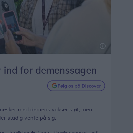
eptember for at samle ind til Alzheimerforeningens landsdækkende indsats.
r ind for demenssagen
Følg os på Discover
nesker med demens vokser støt, men
r stadig vente på sig.