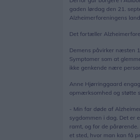
Derfor går borgere i Aalbo
gaden lørdag den 21. septe
Alzheimerforeningens lan
Det fortæller Alzheimerfor
Demens påvirker næsten 10
Symptomer som at glemme af
ikke genkende nære person
Anne Hjørringgaard engage
opmærksomhed og støtte 
- Min far døde af Alzheime
sygdommen i dag. Det er en
ramt, og for de pårørende.
et sted, hvor man kan få pr