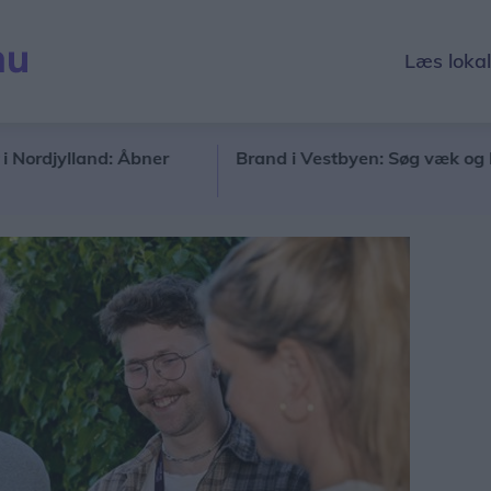
Læs loka
lland: Åbner
Brand i Vestbyen: Søg væk og luk døre