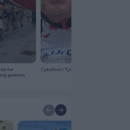
de for
Cykelfest i Tylstrup
Tall
ning gennem
gan