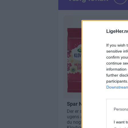
LigeHer.n
If you wish 
sensitive in
confirm you
continue se
information 
further disc
participants
Downstream 
Persona
I want t