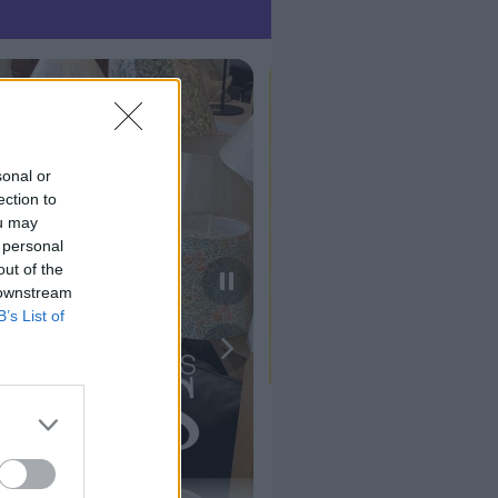
sonal or
ection to
ou may
 personal
out of the
 downstream
B’s List of