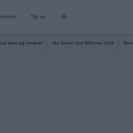
lavisen
Tip os
 og vinduer
Nu åbner stor Biltema-café
Nordjyllands