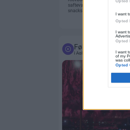
Opted 
I want t
Opted 
I want 
Advertis
Opted 
Følg med
I want t
i Aalborg og omegn
of my P
was col
Opted 