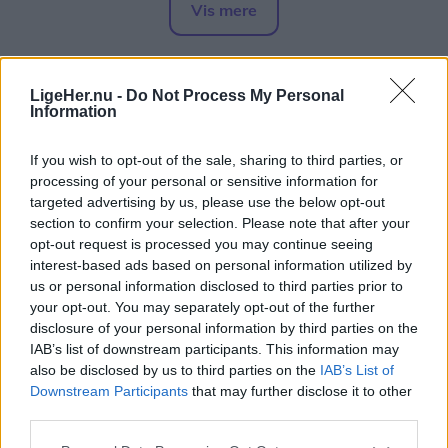
Vis mere
Del artikel
LigeHer.nu -
Do Not Process My Personal
Information
If you wish to opt-out of the sale, sharing to third parties, or
processing of your personal or sensitive information for
Alle borgere i området bedes søge væk fra røgen,
targeted advertising by us, please use the below opt-out
samt lukke for døre, vinduer og ventilation.
section to confirm your selection. Please note that after your
opt-out request is processed you may continue seeing
interest-based ads based on personal information utilized by
Opdateres...
us or personal information disclosed to third parties prior to
your opt-out. You may separately opt-out of the further
disclosure of your personal information by third parties on the
IAB’s list of downstream participants. This information may
Aktuelt
Havemarkedet finder sted i Vester Hassing Bypark ved Rolighedsvej, Krogensvej og Fanøevej i Vester Hassing.
also be disclosed by us to third parties on the
IAB’s List of
Downstream Participants
that may further disclose it to other
20 stadeholdere fylder byparken med
third parties.
blomster og haveliv