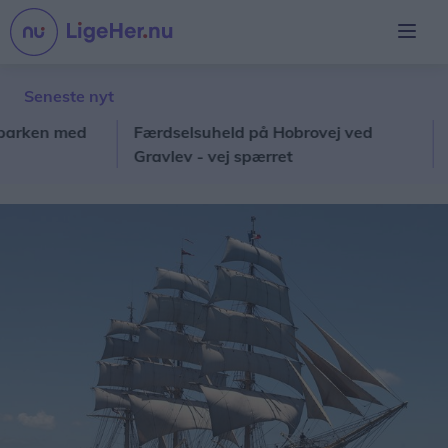
Seneste nyt
en med
Færdselsuheld på Hobrovej ved
Guide
Gravlev - vej spærret
wee