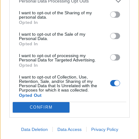
Personal Data Processing Opt Outs
Emilie Nesheim Shaw
I want to opt-out of the Sharing of my
personal data.
Følg os på Discover
Opted In
I want to opt-out of the Sale of my
07. august 2026 kl. 14.00
Personal Data.
Opdateret kl. 14.17
Opted In
VESTER HASSING: Drømmer du om nye planter til
I want to opt-out of processing my
haven, eller vil du bare nyde et par hyggelige
Personal Data for Targeted Advertising.
Opted In
timer i grønne omgivelser?
I want to opt-out of Collection, Use,
Retention, Sale, and/or Sharing of my
Søndag 16. august inviterer Haveselskabet
Personal Data that Is Unrelated with the
Purposes for which it was collected.
Aalborg i samarbejde med Vester Hassing
Opted Out
Borgerforening til havemarked i byparken i Vester
CONFIRM
Hassing.
Fra klokken 13 til 16 vil byparken danne rammen
Data Deletion
Data Access
Privacy Policy
om et marked med omkring 20 stadeholdere, hvor