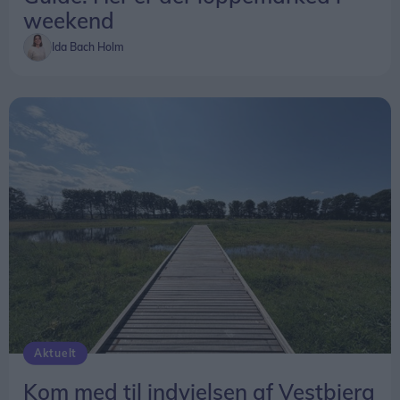
Entré: Gratis
weekend
Ida Bach Holm
Aktuelt
Kom med til indvielsen af Vestbjerg