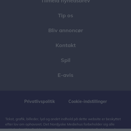
Tilmeld nyhedsbrev
Tip os
Bliv annoncør
Kontakt
Spil
E-avis
Privatlivspolitik
Cookie-indstillinger
Tekst, grafik, billeder, lyd og andet indhold på dette website er beskyttet
efter lov om ophavsret. Det Nordjyske Mediehus forbeholder sig alle
rettigheder til indholdet, herunder retten til at udnytte indholdet med