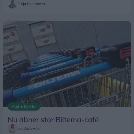
Freja Hesthaven
frem til og med 26. august.
Mad & Drikke
Nu åbner stor Biltema-café
Ida Bach Holm