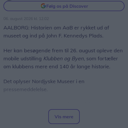
Følg os på Discover
06. august 2026 kl. 12.02
AALBORG: Historien om AaB er rykket ud af
museet og ind på John F. Kennedys Plads.
Her kan besøgende frem til 26. august opleve den
mobile udstilling
Klubben og Byen
, som fortæller
om klubbens mere end 140 år lange historie.
Det oplyser Nordjyske Museer i en
pressemeddelelse.
Udstillingen følger AaB fra begyndelsen som
cricketklub, over fodboldens indtog i Aalborg og
Vis mere
udviklingen af Aalborg Stadion til klubbens danske
Del artikel