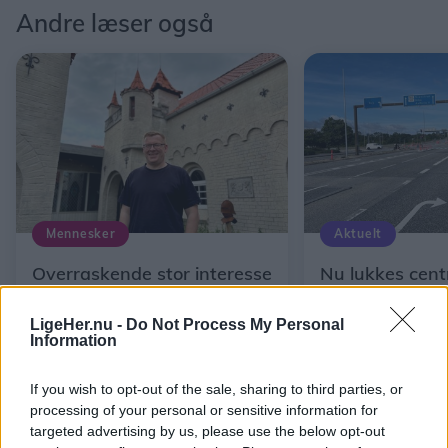
Andre læser også
Mennesker
Aktuelt
Overraskende stor interesse
Nu lukkes centr
for Peters borg: - Den er
Aalborg
ikke længere til salg
LigeHer.nu -
Do Not Process My Personal
Information
If you wish to opt-out of the sale, sharing to third parties, or
processing of your personal or sensitive information for
targeted advertising by us, please use the below opt-out