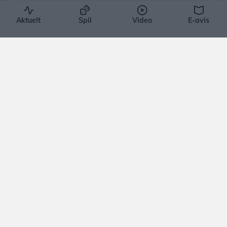
Aktuelt
Spil
Video
E-avis
Aktuelt
Efter farlig episode i Kridtgraven:
Opfordringen er klar
Ida Bach Holm