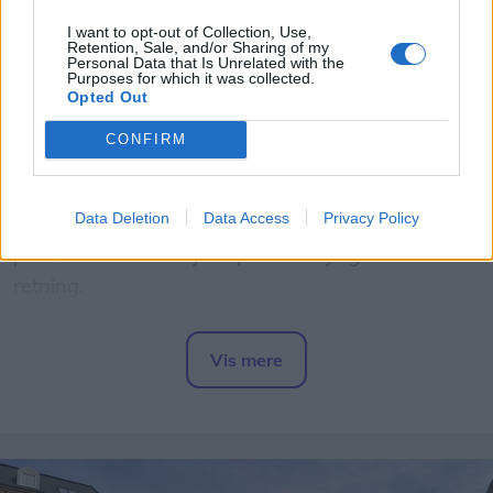
AALBORG: Onsdag morgen er der sket et uheld
I want to opt-out of Collection, Use,
på E45 fra Nørresundby mod Aalborg mellem
Retention, Sale, and/or Sharing of my
Personal Data that Is Unrelated with the
afkørsel 26 T.H. Sauersvej og afkørsel 27 Aalborg
Purposes for which it was collected.
Opted Out
C.
CONFIRM
Det fremgår af Vejdirektoratets Trafikinfo.
Data Deletion
Data Access
Privacy Policy
Uheldsstedet er sikret, men som følge af vragdele
på kørebanen er vejen spærret i sydgående
retning.
Det endelige arbejde forventes at være færdigt
Vis mere
omkring 08.30.
Del artikel