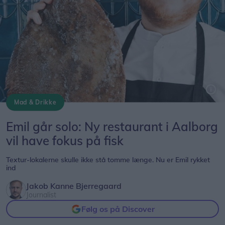
Mad & Drikke
Emil Thaarup er fra Strandby og åbner fiskerestaurant i Aalborg. Foto: Emil Thaarup
Emil går solo: Ny restaurant i Aalborg
vil have fokus på fisk
Textur-lokalerne skulle ikke stå tomme længe. Nu er Emil rykket
ind
Jakob Kanne Bjerregaard
Journalist
Følg os på Discover