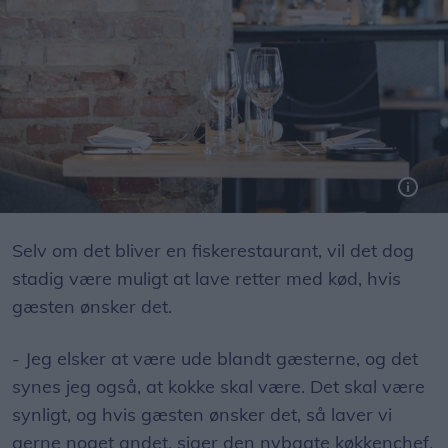
Samme borde og stole vil være at finde i Restaurant Emil. Foto: Henrik Bo
Selv om det bliver en fiskerestaurant, vil det dog
stadig være muligt at lave retter med kød, hvis
gæsten ønsker det.
- Jeg elsker at være ude blandt gæsterne, og det
synes jeg også, at kokke skal være. Det skal være
synligt, og hvis gæsten ønsker det, så laver vi
gerne noget andet, siger den nybagte køkkenchef.