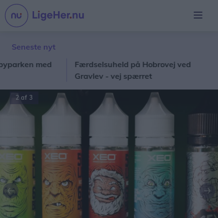
Seneste nyt
rken med
Færdselsuheld på Hobrovej ved
Gu
Gravlev - vej spærret
we
2 af 3
Forrige
Næ