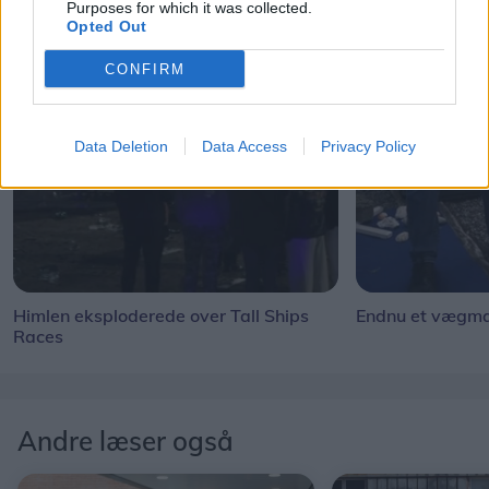
Purposes for which it was collected.
Opted Out
CONFIRM
Data Deletion
Data Access
Privacy Policy
Himlen eksploderede over Tall Ships
Endnu et vægmal
Races
Andre læser også