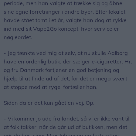
periode, men han valgte at trække sig og åbne
sine egne forretninger i andre byer. Efter lokalet
havde stået tomt i et år, valgte han dog at rykke
ind med sit Vape2Go koncept, hvor service er
nøgleordet.
- Jeg tænkte ved mig at selv, at nu skulle Aalborg
have en ordenlig butik, der sælger e-cigaretter. Hr.
og fru Danmark fortjener en god betjening og
hjælp til at finde ud af det, for det er mega svært
at stoppe med at ryge, fortæller han.
Siden da er det kun gået en vej. Op.
- Vi kommer jo ude fra landet, så vi er ikke vant til,
at folk takker, når de går ud af butikken, men det
gør de her, siger Max Johansen og fortsætter: