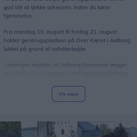
god idé at tjekke adressen, inden du kører
hjemmefra.
Fra mandag 10. august til fredag 21. august
holder genbrugspladsen på Over Kæret i Aalborg
lukket på grund af asfaltarbejde.
Lukningen skyldes, at Aalborg Kommune lægger
ny asfalt på hovedvejen ind til genbrugspladsen
som led i et større vejarbejde på Over Kæret og i
krydset ved Th. Sauers Vej.
Vis mere
Del artikel
Mens genbrugspladsen er lukket, henvises
besøgende til området andre pladser.
Sundsholmen Genbrugsplads, Nørresundby, som