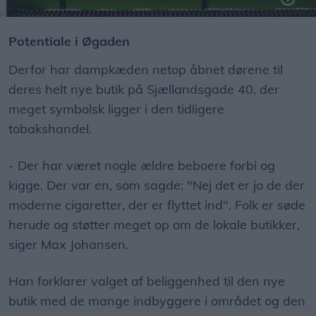
Der findes væsker i et utal af smage til de elsktroniske cigaretter.
Potentiale i Øgaden
Derfor har dampkæden netop åbnet dørene til
deres helt nye butik på Sjællandsgade 40, der
meget symbolsk ligger i den tidligere
tobakshandel.
- Der har været nogle ældre beboere forbi og
kigge. Der var en, som sagde: "Nej det er jo de der
moderne cigaretter, der er flyttet ind". Folk er søde
herude og støtter meget op om de lokale butikker,
siger Max Johansen.
Han forklarer valget af beliggenhed til den nye
butik med de mange indbyggere i området og den