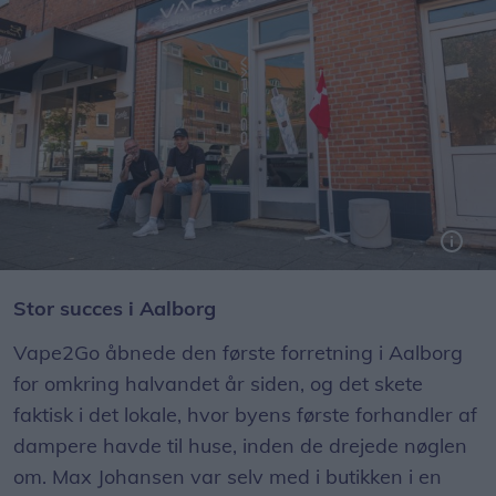
Den nye Vape2Go har meget symbolsk adresse i den tidligere tobaksforretning på Sjællandsgade.
Stor succes i Aalborg
Vape2Go åbnede den første forretning i Aalborg
for omkring halvandet år siden, og det skete
faktisk i det lokale, hvor byens første forhandler af
dampere havde til huse, inden de drejede nøglen
om. Max Johansen var selv med i butikken i en