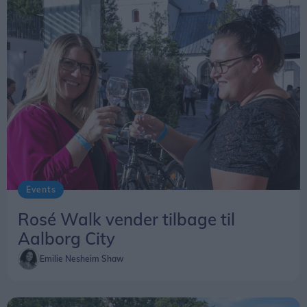
smage på minimum tre rosévine hos hver af de
fem vinhandlere. Ruten bestemmer man selv, og
smagningerne kan gennemføres i eget tempo.
Der er et begrænset antal pladser, og billetter skal
købes på forhånd.
Armbånd og vinglas udleveres hos Aalborg City i
Lille Kongensgade 6 fredag 21. august mellem kl.
14.00 og 15.30 mod fremvisning af billetens QR-
Events
kode.
Rosé Walk vender tilbage til
Aalborg City
Emilie Nesheim Shaw