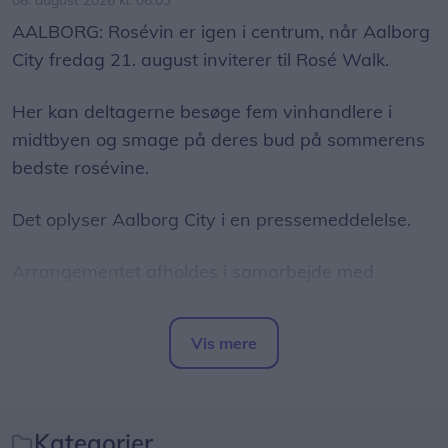
AALBORG: Rosévin er igen i centrum, når Aalborg
City fredag 21. august inviterer til Rosé Walk.
Her kan deltagerne besøge fem vinhandlere i
midtbyen og smage på deres bud på sommerens
bedste rosévine.
Det oplyser Aalborg City i en pressemeddelelse.
Arrangementet afholdes i samarbejde med
Adelino, Budolfi Vin, Salling, Vinspecialisten og
Føtex.
Vis mere
Del artikel
Kategorier