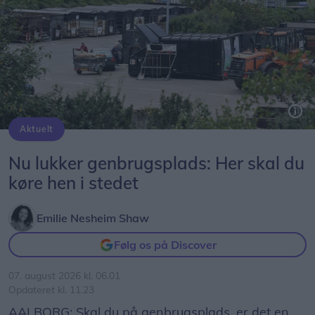
Aktuelt
Nu lukker genbrugsplads: Her skal du
køre hen i stedet
Emilie Nesheim Shaw
Følg os på Discover
07. august 2026 kl. 06.01
Opdateret kl. 11.23
AALBORG: Skal du på genbrugsplads, er det en