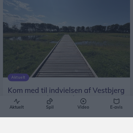
Aktuelt
Kom med til indvielsen af Vestbjerg
Natur- og Klimapark
Aktuelt
Spil
Video
E-avis
Emilie Nesheim Shaw