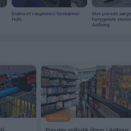
Endnu et vægmaleri forskønner
Stor parade sørge
Hals
forrygende stem
Aalborg
Shopping
fé
Populær spilbutik åbner i Aalborg