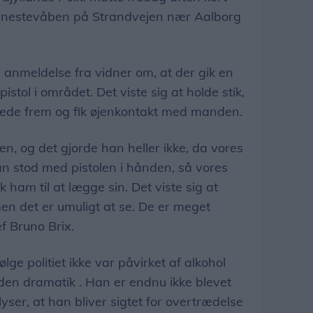
tjenestevåben på Strandvejen nær Aalborg
n anmeldelse fra vidner om, at der gik en
tol i området. Det viste sig at holde stik,
nåede frem og fik øjenkontakt med manden.
n, og det gjorde han heller ikke, da vores
n stod med pistolen i hånden, så vores
ik ham til at lægge sin. Det viste sig at
en det er umuligt at se. De er meget
f Bruno Brix.
ge politiet ikke var påvirket af alkohol
 uden dramatik . Han er endnu ikke blevet
ser, at han bliver sigtet for overtrædelse