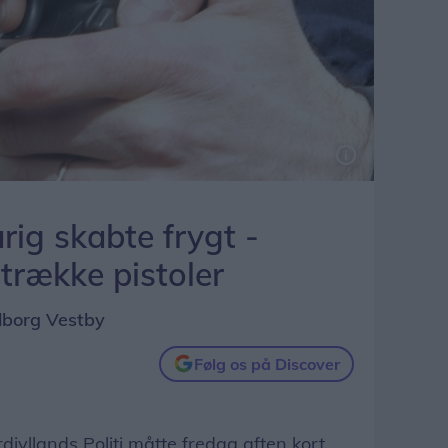
ig skabte frygt -
trække pistoler
lborg Vestby
Følg os på Discover
jyllands Politi måtte fredag aften kort