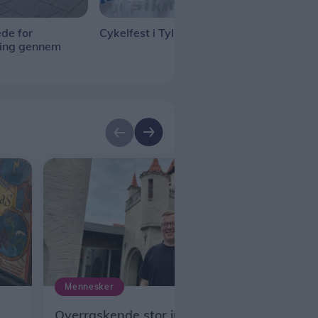
de for
Cykelfest i Tylstrup
Tall
ning gennem
gan
Mennesker
Overraskende stor interesse for