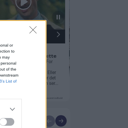
sonal or
ection to
ou may
 personal
out of the
 downstream
B’s List of
Annonceret indhold