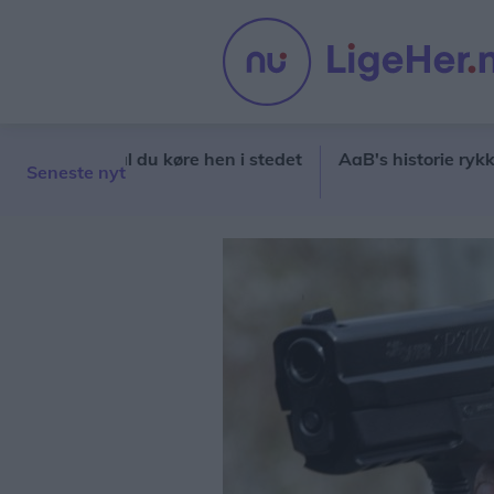
Her skal du køre hen i stedet
AaB's historie rykker ud
Seneste nyt