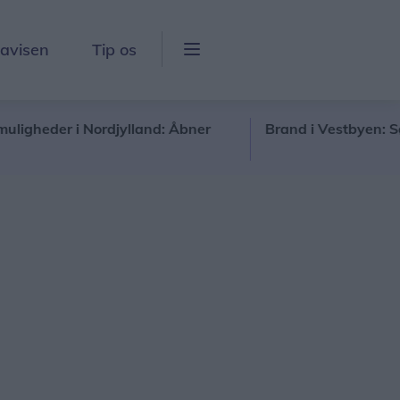
lavisen
Tip os
der i Nordjylland: Åbner
Brand i Vestbyen: Søg væk