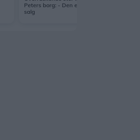
Peters borg: - Den er ikke længere til
salg