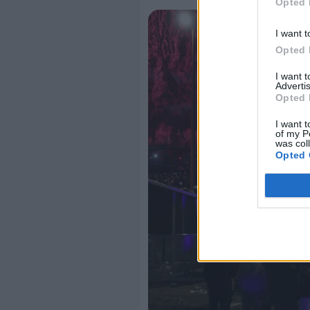
Opted 
I want t
Opted 
I want 
Advertis
Opted 
I want t
of my P
was col
Opted 