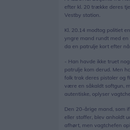
efter kl. 20 trække deres 
Vestby station.
Kl. 20.14 modtog politiet e
yngre mand rundt med en pis
da en patrulje kort efter 
- Han havde ikke truet noge
patrulje kom derud. Men ha
folk trak deres pistoler og f
være en såkaldt softgun, m
autentiske, oplyser vagtche
Den 20-årige mand, som iføl
eller stoffer, blev anholdt
afhørt, men vagtchefen oply