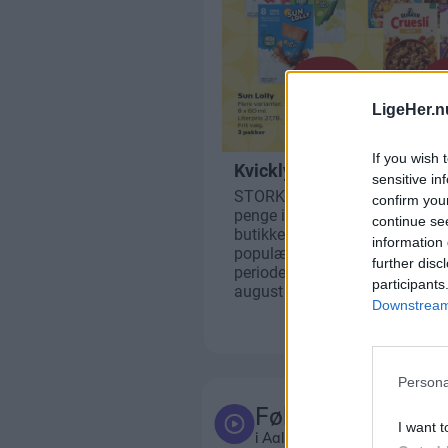
LigeHer.n
If you wish 
sensitive in
confirm you
continue se
information 
further disc
participants
Downstream 
Persona
Følg med
I want t
i Aalborg og omegn