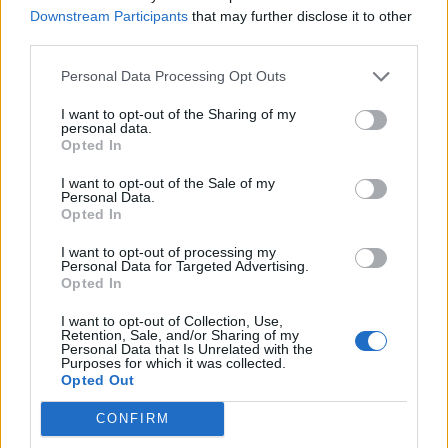
Storvorde Genbrugsplads, der har adressen
Downstream Participants
that may further disclose it to other
third parties.
Engvej 26, 9280 Storvorde.
Aktuelt
Havemarkedet finder sted i Vester Hassing Bypark ved Rolighedsvej, Krogensvej og Fanøevej i Vester Hassing.
Personal Data Processing Opt Outs
20 stadeholdere fylder byparken med
Åbningstiderne er mandag til fredag kl. 12.00-
I want to opt-out of the Sharing of my
blomster og haveliv
18.00 og lørdag samt søndag kl. 10.00-18.00.
personal data.
Opted In
Asfaltarbejdet er planlagt til uge 33 og 34. Hvis
Emilie Nesheim Shaw
I want to opt-out of the Sale of my
Personal Data.
tidsplanen holder, genåbner genbrugspladsen på
Følg os på Discover
Opted In
Over Kæret fredag den 21. august.
I want to opt-out of processing my
07. august 2026 kl. 14.00
Personal Data for Targeted Advertising.
Opdateret kl. 14.17
Opted In
VESTER HASSING: Drømmer du om nye planter til
I want to opt-out of Collection, Use,
haven, eller vil du bare nyde et par hyggelige
Retention, Sale, and/or Sharing of my
Personal Data that Is Unrelated with the
timer i grønne omgivelser?
Purposes for which it was collected.
Opted Out
Søndag 16. august inviterer Haveselskabet
CONFIRM
Aalborg i samarbejde med Vester Hassing