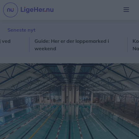
Seneste nyt
Guide: Her er der loppemarked i
Kom med 
weekend
Natur- 