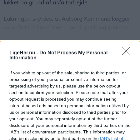
lukket på grund af asfaltarbejde.
Lukningen skyldes, at Aalborg Kommune lægger
ny asfalt på hovedvejen ind til genbrugspladsen
som led i et større vejarbejde på Over Kæret og i
krydset ved Th. Sauers Vej.
Vis mere
LigeHer.nu -
Do Not Process My Personal
Del artikel
Information
Mens genbrugspladsen er lukket, henvises
besøgende til området andre pladser.
If you wish to opt-out of the sale, sharing to third parties, or
processing of your personal or sensitive information for
Sundsholmen Genbrugsplads, Nørresundby, som
targeted advertising by us, please use the below opt-out
section to confirm your selection. Please note that after your
har adressen Sundsholmen 20, 9400
opt-out request is processed you may continue seeing
Nørresundby.
interest-based ads based on personal information utilized by
us or personal information disclosed to third parties prior to
your opt-out. You may separately opt-out of the further
Åbningstiderne er mandag til fredag kl. 10.00-
disclosure of your personal information by third parties on the
18.00 og lørdag samt søndag kl. 08.00-18.00.
IAB’s list of downstream participants. This information may
also be disclosed by us to third parties on the
IAB’s List of