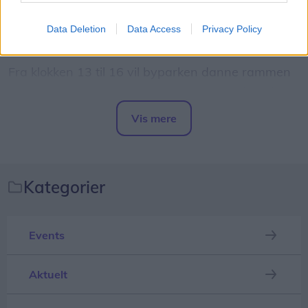
Borgerforening til havemarked i byparken i Vester
Data Deletion
Data Access
Privacy Policy
Hassing.
Fra klokken 13 til 16 vil byparken danne rammen
om et marked med omkring 20 stadeholdere, hvor
både glade haveamatører og professionelle
Vis mere
virksomheder sælger haverelaterede varer.
Del artikel
Kategorier
Events
Aktuelt