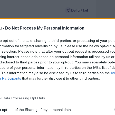
na Scales
Del artikel
u -
Do Not Process My Personal Information
X: Hvem har egentlig lært os, hvad lyst
to opt-out of the sale, sharing to third parties, or processing of your per
 Hansen, Frida Retz og Celina
formation for targeted advertising by us, please use the below opt-out s
r selection. Please note that after your opt-out request is processed y
 samarbejde med Peech
eing interest-based ads based on personal information utilized by us or
disclosed to third parties prior to your opt-out. You may separately opt-
losure of your personal information by third parties on the IAB’s list of
. This information may also be disclosed by us to third parties on the
IA
Participants
that may further disclose it to other third parties.
d Simon Toftgaard Jespersen, Helin
n Fogh
l Data Processing Opt Outs
o opt-out of the Sharing of my personal data.