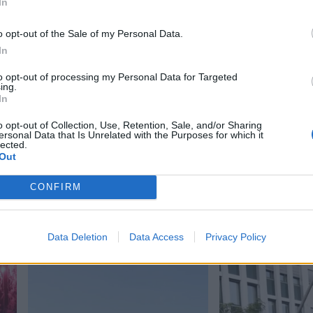
In
o opt-out of the Sale of my Personal Data.
n en god dreng? med Emil Grundsten &
In
to opt-out of processing my Personal Data for Targeted
ing.
In
o opt-out of Collection, Use, Retention, Sale, and/or Sharing
ersonal Data that Is Unrelated with the Purposes for which it
lected.
Out
CONFIRM
Data Deletion
Data Access
Privacy Policy