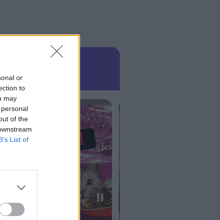
sonal or
ection to
ou may
 personal
out of the
 downstream
B’s List of