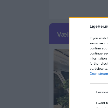
Kærulv, Dean Butt og Lu
Musik:
Vinnie Who
22. juli
LigeHer.n
Talk:
Let’s talk about S3
If you wish 
er? med Nina Rask, Ditte
sensitive in
confirm you
Christensen i et stærkt
continue se
Musik:
Ninna Lundberg
information 
further disc
participants
29. juli
Downstream 
Talk:
Pærfect Croquis me
Erdem og Marie Knudse
Persona
Musik:
Karoline Funder
I want t
5. august