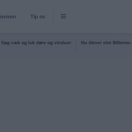
lavisen
Tip os
k og luk døre og vinduer
Nu åbner stor Biltema-café