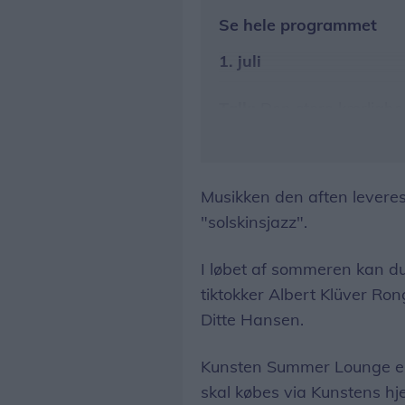
Se hele programmet
1. juli
Talk:
Den store kærlighe
og Marie Dencker
Musik:
Hvalfugl
Musikken den aften leveres 
8. juli
"solskinsjazz".
Talk:
Provinsbøsserne si
I løbet af sommeren kan du
Adler Mejdahl og Mads 
tiktokker Albert Klüver Ron
Musik:
Mattias Kolstrup
Ditte Hansen.
15. juli
Kunsten Summer Lounge er g
skal købes via Kunstens h
Talk:
CRIPFEST takeover 