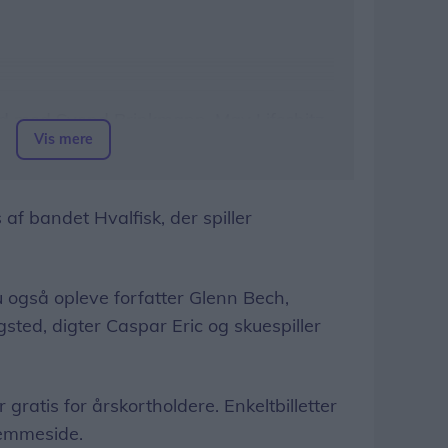
d med Svend Brinkmann, May Lifschitz
Vis mere
af bandet Hvalfisk, der spiller
den sidst med Glenn Bech, Kim Richard
 også opleve forfatter Glenn Bech,
Jannik Holm
gsted, digter Caspar Eric og skuespiller
ratis for årskortholdere. Enkeltbilletter
jemmeside.
med Caspar Eric, Anna Juul, Christine