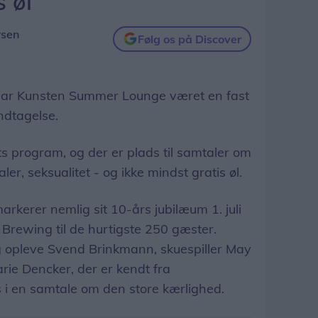
 øl
rsen
Følg os på Discover
har Kunsten Summer Lounge været en fast
undtagelse.
s program, og der er plads til samtaler om
r, seksualitet - og ikke mindst gratis øl.
kerer nemlig sit 10-års jubilæum 1. juli
 Brewing til de hurtigste 250 gæster.
 opleve Svend Brinkmann, skuespiller May
rie Dencker, der er kendt fra
 i en samtale om den store kærlighed.