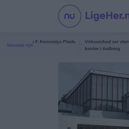
d på John F. Kennedys Plads
Virksomhed ser store mulig
Seneste nyt
kontor i Aalborg