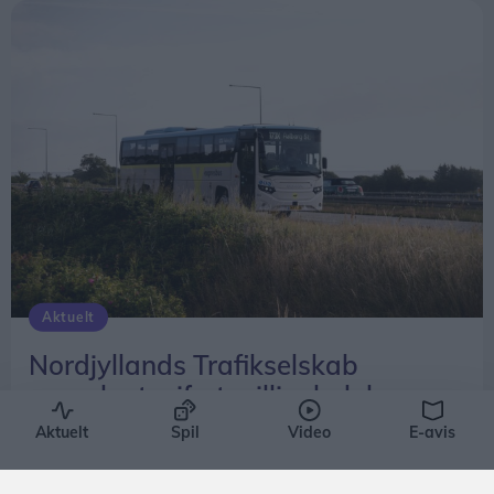
Aktuelt
Nordjyllands Trafikselskab
mangler tocifret millionbeløb
Simon Jensen
Aktuelt
Spil
Video
E-avis