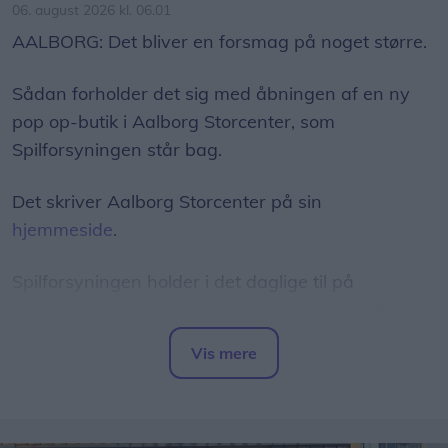
06. august 2026 kl. 06.01
AALBORG: Det bliver en forsmag på noget større.
Sådan forholder det sig med åbningen af en ny
pop op-butik i Aalborg Storcenter, som
Spilforsyningen står bag.
Det skriver Aalborg Storcenter på sin
hjemmeside
.
Spilforsyningen holder i det daglige til på
Vesterbro i det centrale Aalborg - men snart
udvider man altså porteføljen med en ny afdeling i
Vis mere
City Syd.
Del artikel
"Her kan du gå på opdagelse i et univers fyldt
med underholdning og fordybelse – uanset om du