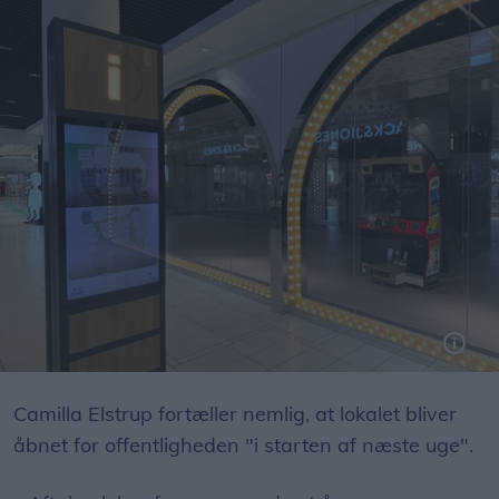
Det er her i de gamle Monki-lokaler på 1. sal, at Friis Shoppingcenter "inden for den nærmeste fremtid" åbner et helt nyt sted for arkadeentusiaster.
Foto: Simon Stensgaard Pedersen
Camilla Elstrup fortæller nemlig, at lokalet bliver
åbnet for offentligheden "i starten af næste uge".