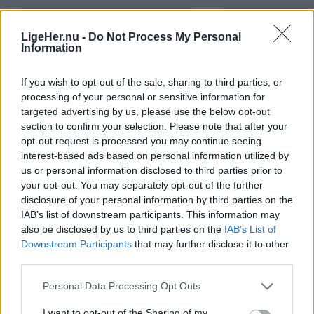
LigeHer.nu -
Do Not Process My Personal
Information
If you wish to opt-out of the sale, sharing to third parties, or
processing of your personal or sensitive information for
targeted advertising by us, please use the below opt-out
section to confirm your selection. Please note that after your
Aktuelt
Mennesker
opt-out request is processed you may continue seeing
interest-based ads based on personal information utilized by
Uheld spærrer E45 i
Overraskende s
us or personal information disclosed to third parties prior to
morgentrafikken
for Peters borg
your opt-out. You may separately opt-out of the further
ikke længere til
disclosure of your personal information by third parties on the
IAB’s list of downstream participants. This information may
also be disclosed by us to third parties on the
IAB’s List of
Downstream Participants
that may further disclose it to other
third parties.
Personal Data Processing Opt Outs
I want to opt-out of the Sharing of my