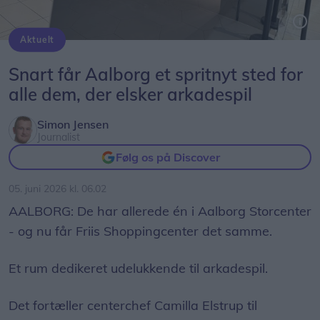
Aktuelt
Det er her i de gamle Monki-lokaler på 1. sal, at Friis Shoppingcenter "inden for den nærmeste fremtid" åbner et helt nyt sted for arkadeentusiaster.
Foto: Simon Stensgaard Pedersen
Snart får Aalborg et spritnyt sted for
alle dem, der elsker arkadespil
Simon Jensen
Journalist
Følg os på Discover
05. juni 2026 kl. 06.02
AALBORG: De har allerede én i Aalborg Storcenter
- og nu får Friis Shoppingcenter det samme.
Et rum dedikeret udelukkende til arkadespil.
Det fortæller centerchef Camilla Elstrup til