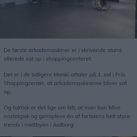
Det er her i de gamle Monki-lokaler på 1. sal, at Friis Shoppingcenter "inden for den nærmeste fremtid" åbner et helt nyt sted for arkadeentusiaster.
Foto: Simon Stensgaard Pedersen
De første arkademaskiner er i skrivende stund
allerede sat op i shoppingcenteret.
Det er i de tidligere Monki-aftaler på 1. sal i Friis
Shoppingcenter, at arkademaskinerne bliver sat
op.
Og faktisk er det lige om lidt, at man kan blive
nostalgisk og genopleve én af fortidens helt store
trends i midtbyen i Aalborg.