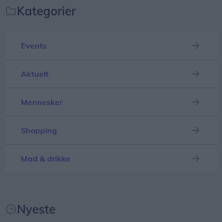
Kategorier
Events
Alle borgere i området bedes søge væk fra røgen,
samt lukke for døre, vinduer og ventilation.
Aktuelt
Opdateres...
Mennesker
Shopping
Mad & drikke
Nyeste