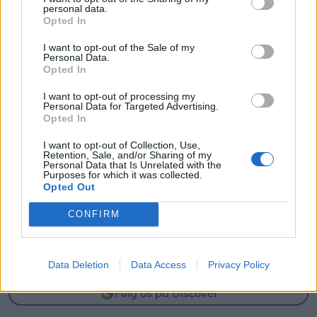
personal data.
Opted In
I want to opt-out of the Sale of my
Personal Data.
Opted In
I want to opt-out of processing my
Personal Data for Targeted Advertising.
Opted In
I want to opt-out of Collection, Use,
Retention, Sale, and/or Sharing of my
Personal Data that Is Unrelated with the
Purposes for which it was collected.
Shopping
Opted Out
Populær spilbutik åbner i Aalborg
CONFIRM
Storcenter
Simon Jensen
Data Deletion
Data Access
Privacy Policy
Journalist
Følg os på Discover